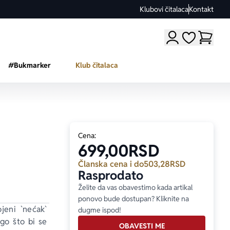
Klubovi čitalaca
Kontakt
Moji omiljeni a
#Bukmarker
Klub čitalaca
Cena:
699,00
RSD
Članska cena i do
503,28
RSD
Rasprodato
Želite da vas obavestimo kada artikal
ponovo bude dostupan? Kliknite na
eni `nećak` 
dugme ispod!
go što bi se 
OBAVESTI ME