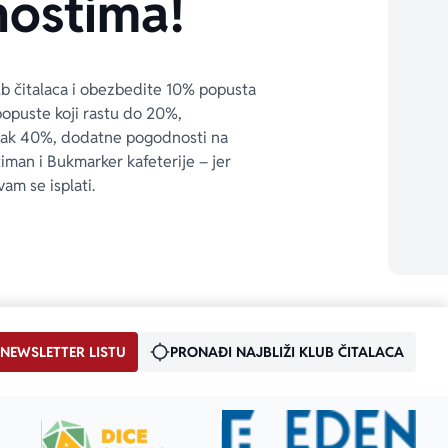
ostima!
ub čitalaca i obezbedite 10% popusta 
popuste koji rastu do 20%, 
čak 40%, dodatne pogodnosti na 
timan i Bukmarker kafeterije – jer 
vam se isplati.
 NEWSLETTER LISTU
PRONAĐI NAJBLIŽI KLUB ČITALACA