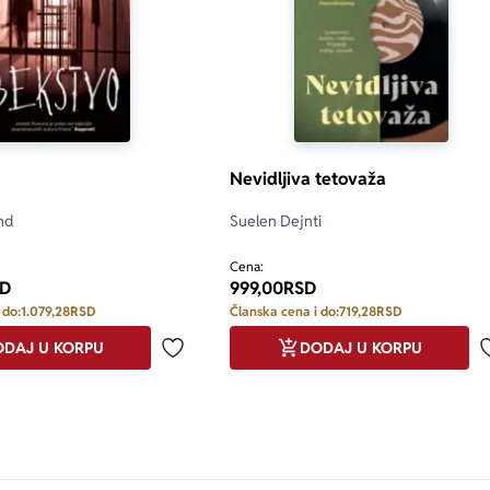
Nevidljiva tetovaža
nd
Suelen Dejnti
Cena:
D
999,00
RSD
 do:
1.079,28
RSD
Članska cena i do:
719,28
RSD
DAJ U KORPU
DODAJ U KORPU
Dodaj u omiljene