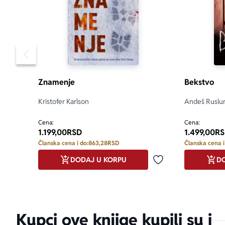
Pomeranje sadržaja slajdera u levo
Znamenje
Bekstvo
Kristofer Karlson
Andeš Ruslu
Cena:
Cena:
1.199,00
RSD
1.499,00
RS
Članska cena i do:
863,28
RSD
Članska cena i
DODAJ U KORPU
DO
Dodaj u omiljene
Kupci ove knjige kupili su i