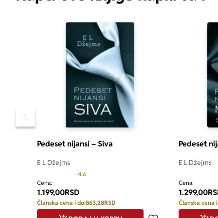
Pomeranje sadržaja slajdera u levo
Pedeset nijansi – Siva
Pedeset nij
E L Džejms
E L Džejms
Prosecna ocena je 4.6 od 5
4.6
Cena:
Cena:
1.199,00
RSD
1.299,00
RS
Članska cena i do:
863,28
RSD
Članska cena i