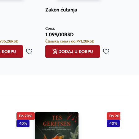
Zakon ćutanja
Prosecna ocena je 5.0 od 5
Cena:
1.099,00
RSD
935,28
RSD
Članska cena i do:
791,28
RSD
U KORPU
DODAJ U KORPU
Dodaj u omiljene
Dodaj u omilje
Do 20%
Do 20%
-10%
-10%