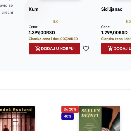
vio se 
Kum
Sicilijanac
Srećni 
Prosecna ocena je 5.0 od 5
5.0
5.0
Cena:
Cena:
1.399,00
RSD
1.299,00
RSD
Članska cena i do:
1.007,28
RSD
Članska cena i do:
DODAJ U KORPU
DODAJ 
Dodaj u omiljene
Do 20%
-10%