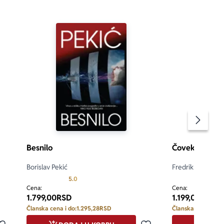
Pomeran
Besnilo
Čovek po ime
Borislav Pekić
Fredrik Bakman
 5
Prosecna ocena je 5.0 od 5
5.0
4.9
Cena:
Cena:
1.799,00
RSD
1.199,00
RSD
Članska cena i do:
1.295,28
RSD
Članska cena i do: