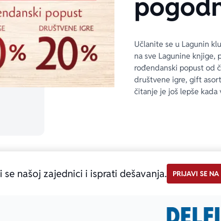
pogodn
Učlanite se u Lagunin kl
na sve Lagunine knjige, 
rođendanski popust od 
društvene igre, gift asor
čitanje je još lepše kada 
i se našoj zajednici i isprati dešavanja.
PRIJAVI SE NA