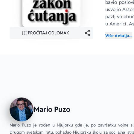
bavio poslovi
usvojio Astor
pažljivo obuč
u Americi, As
PROČITAJ ODLOMAK
Više detalja...
Njegov čas sa
ambicije i p
pohlepe dva 
južnoameričk
vojnika, Ast
trenutak je u 
„Izvanredan 
čitav roman 
svojom pričo
Mario Puzo
„Vešto i stra
Mario Puzo je rođen u Njujorku gde je, po završetku vojne sl
Drugom svetskom ratu, pohađao Njujoršku školu za socijalna istraž