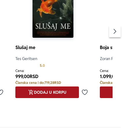
Pomeran
Slušaj me
Boja straha
Tes Geritsen
Zoran Petrović
Prosecna ocena je 5.0 od 5
5.0
5.0
Cena:
Cena:
999,00
RSD
1.099,00
RSD
Članska cena i do:
719,28
RSD
Članska cena i do:
DODAJ U KORPU
DODA
Dodaj u omiljene
Dodaj u omiljene