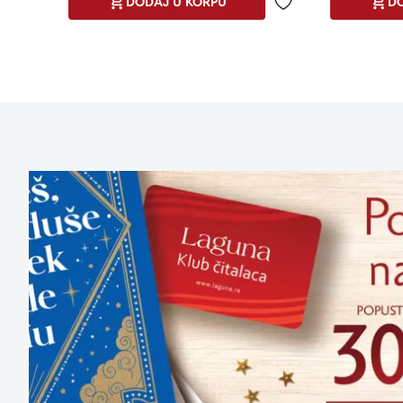
DODAJ U KORPU
DO
Dodaj u omiljene