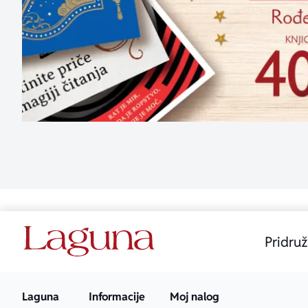
Pridruž
Laguna
Informacije
Moj nalog