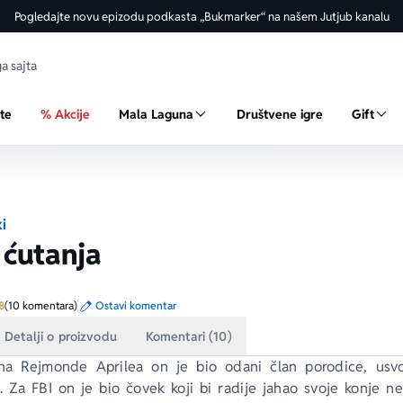
Pogledajte novu epizodu podkasta „Bukmarker“ na našem Jutjub kanalu
ste
% Akcije
Mala Laguna
Društvene igre
Gift
ki
 ćutanja
Prosecna ocena je 4.8 od 5
8
(10 komentara)
Ostavi komentar
Detalji o proizvodu
Komentari (10)
a Rejmonde Aprilea on je bio odani član porodice, usvoj
. Za FBI on je bio čovek koji bi radije jahao svoje konje ne