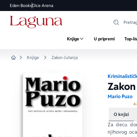
Eden Books
Dice Arena
Knjige
U pripremi
Top-li
Knjige
Zakon ćutanja
Home
Kriminalistič
Zakon
Mario Puzo
4.
O knjizi
Za decu don
njihovog oca