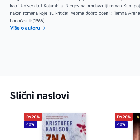
kao i Univerzitet Kolumbija. Njegov najprodavaniji roman Kum poja
nakon romana koje su kritičari veoma dobro ocenili: Tamna Arena 
hodočasnik (1965).
Više o autoru
Slični naslovi
Do 20%
Do 20%
-10%
-10%