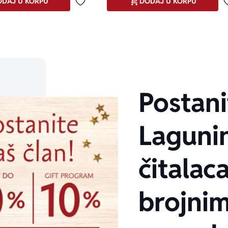
DAJ U KORPU
DODAJ U KORPU
Dodaj u omiljene
Postani
Laguni
čitalaca
brojni