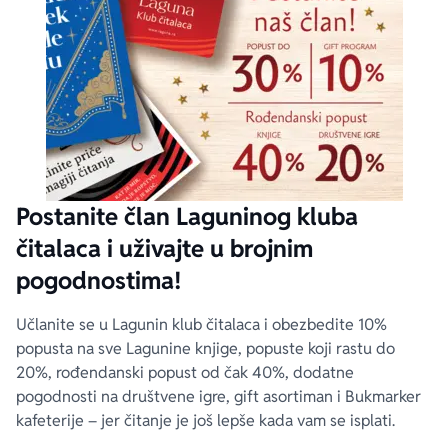
Postanite član Laguninog kluba
čitalaca i uživajte u brojnim
pogodnostima!
Učlanite se u Lagunin klub čitalaca i obezbedite 10%
popusta na sve Lagunine knjige, popuste koji rastu do
20%, rođendanski popust od čak 40%, dodatne
pogodnosti na društvene igre, gift asortiman i Bukmarker
kafeterije – jer čitanje je još lepše kada vam se isplati.