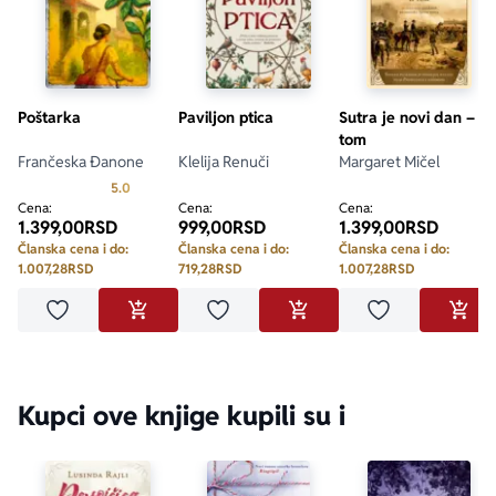
Poštarka
Paviljon ptica
Sutra je novi dan – II
tom
Frančeska Đanone
Klelija Renuči
Margaret Mičel
Prosecna ocena je 5.0 od 5
5.0
Cena:
Cena:
Cena:
1.399,00
RSD
999,00
RSD
1.399,00
RSD
Članska cena i do:
Članska cena i do:
Članska cena i do:
1.007,28
RSD
719,28
RSD
1.007,28
RSD
Dodaj u omiljene
Dodaj u omiljene
Dodaj u omilje
DODAJ U KORPU
DODAJ U KORPU
DODA
Kupci ove knjige kupili su i