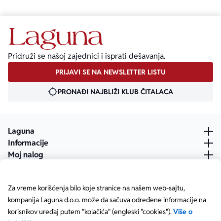
Pridruži se našoj zajednici i isprati dešavanja.
PRIJAVI SE NA NEWSLETTER LISTU
PRONAĐI NAJBLIŽI KLUB ČITALACA
Laguna
Informacije
Moj nalog
Za vreme korišćenja bilo koje stranice na našem web-sajtu,
kompanija Laguna d.o.o. može da sačuva određene informacije na
korisnikov uređaj putem "kolačića" (engleski "cookies").
Više o