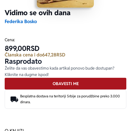
Vidimo se ovih dana
Ekranizovane knjige
Poezija
Bojan Ljubenović
Peter Handke
Federika Bosko
Za poklon
Lični razvoj i popularna psihologija
Dejan Tiago-Stanković
Harlan Koben
Cena:
899,00
RSD
E-knjige
Biografija
Milica Jakovljević Mir-Jam
Elif Šafak
Članska cena i do
647,28
RSD
Rasprodato
Autori
Želite da vas obavestimo kada artikal ponovo bude dostupan?
Kliknite na dugme ispod!
OBAVESTI ME
Besplatna dostava na teritoriji Srbije za porudžbine preko 3.000
dinara.
O KNJIZI