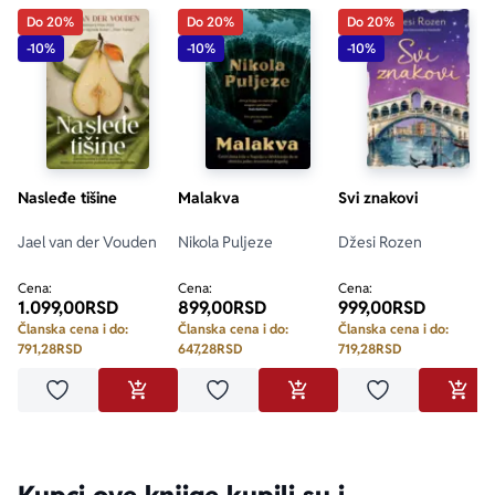
Do 20%
Do 20%
Do 20%
„Federika Bosko je ironična i inteligentna književnica.“ 
-10%
-10%
-10%
Grazia
„Bestseleri Federike Bosko prodati su u milion 
primeraka.“ 
Donna Moderna
Nasleđe tišine
Malakva
Svi znakovi
Jael van der Vouden
Nikola Puljeze
Džesi Rozen
Cena:
Cena:
Cena:
1.099,00
RSD
899,00
RSD
999,00
RSD
Članska cena i do:
Članska cena i do:
Članska cena i do:
791,28
RSD
647,28
RSD
719,28
RSD
Dodaj u omiljene
Dodaj u omiljene
Dodaj u omilje
DODAJ U KORPU
DODAJ U KORPU
DODA