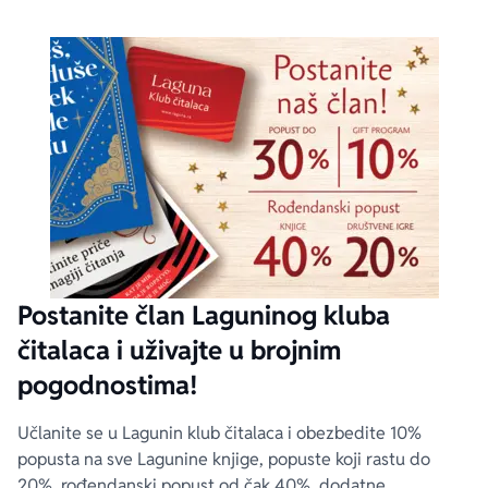
Postanite član Laguninog kluba
čitalaca i uživajte u brojnim
pogodnostima!
Učlanite se u Lagunin klub čitalaca i obezbedite 10%
popusta na sve Lagunine knjige, popuste koji rastu do
20%, rođendanski popust od čak 40%, dodatne