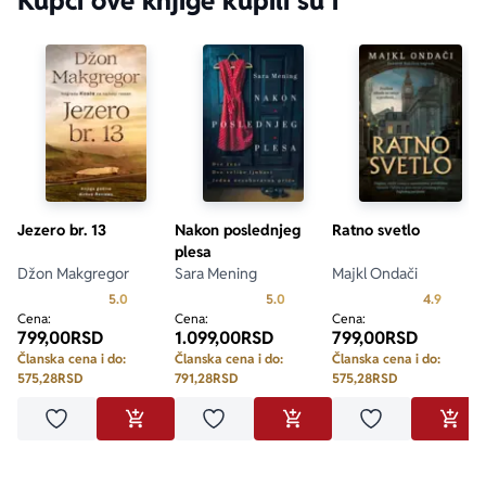
Kupci ove knjige kupili su i
Jezero br. 13
Nakon poslednjeg
Ratno svetlo
plesa
Džon Makgregor
Sara Mening
Majkl Ondači
Prosecna ocena je 5.0 od 5
Prosecna ocena je 5.0 od 5
Prosecn
5.0
5.0
4.9
Cena:
Cena:
Cena:
799,00
RSD
1.099,00
RSD
799,00
RSD
Članska cena i do:
Članska cena i do:
Članska cena i do:
575,28
RSD
791,28
RSD
575,28
RSD
Dodaj u omiljene
Dodaj u omiljene
Dodaj u omilje
DODAJ U KORPU
DODAJ U KORPU
DODA