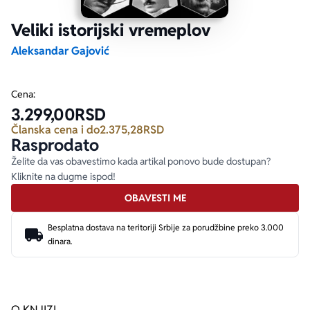
Veliki istorijski vremeplov
Ekranizovane knjige
Poezija
Bojan Ljubenović
Peter Handke
Aleksandar Gajović
Za poklon
Lični razvoj i popularna psihologija
Dejan Tiago-Stanković
Harlan Koben
Cena:
3.299,00
RSD
E-knjige
Biografija
Milica Jakovljević Mir-Jam
Elif Šafak
Članska cena i do
2.375,28
RSD
Rasprodato
Autori
Želite da vas obavestimo kada artikal ponovo bude dostupan?
Kliknite na dugme ispod!
OBAVESTI ME
Besplatna dostava na teritoriji Srbije za porudžbine preko 3.000
dinara.
O KNJIZI