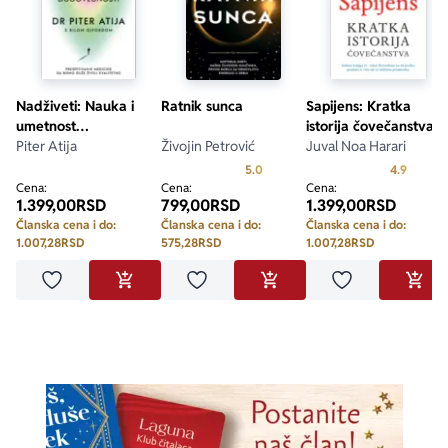
Nadživeti: Nauka i
Ratnik sunca
Sapijens: Kratka
umetnost
istorija čovečanstva
dugovečnosti
Piter Atija
Živojin Petrović
Juval Noa Harari
Prosecna ocena je 5.0 od 5
Prosecn
5.0
4.9
Cena:
Cena:
Cena:
1.399,00
RSD
799,00
RSD
1.399,00
RSD
Članska cena i do:
Članska cena i do:
Članska cena i do:
1.007,28
RSD
575,28
RSD
1.007,28
RSD
Dodaj u omiljene
Dodaj u omiljene
Dodaj u omilje
DODAJ U KORPU
DODAJ U KORPU
DODA