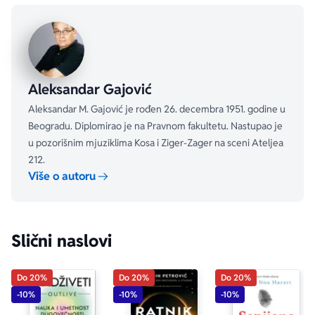
nagađanja. To je, jednostavno, neobična knjiga ili 
svojevrsna enciklopedija za sva vremena i sve nas koji 
volimo da proučavamo neobičnosti.
Aleksandar Gajović
Aleksandar M. Gajović je rođen 26. decembra 1951. godine u
Beogradu. Diplomirao je na Pravnom fakultetu. Nastupao je
u pozorišnim mjuziklima Kosa i Ziger-Zager na sceni Ateljea
212.
Više o autoru
Slični naslovi
Do 20%
Do 20%
Do 20%
-10%
-10%
-10%