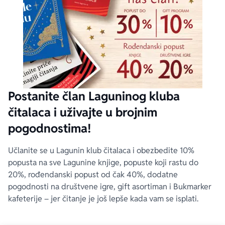
Postanite član Laguninog kluba
čitalaca i uživajte u brojnim
pogodnostima!
Učlanite se u Lagunin klub čitalaca i obezbedite 10%
popusta na sve Lagunine knjige, popuste koji rastu do
20%, rođendanski popust od čak 40%, dodatne
pogodnosti na društvene igre, gift asortiman i Bukmarker
kafeterije – jer čitanje je još lepše kada vam se isplati.