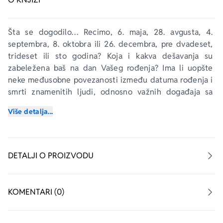
Šta se dogodilo… Recimo, 6. maja, 28. avgusta, 4. 
septembra, 8. oktobra ili 26. decembra, pre dvadeset, 
trideset ili sto godina? Koja i kakva dešavanja su 
zabeležena baš na dan Vašeg rođenja? Ima li uopšte 
neke međusobne povezanosti između datuma rođenja i 
smrti znamenitih ljudi, odnosno važnih događaja sa 
danom kada ste baš Vi ugledali svetlost dana na Zemlji?
Više detalja...
Odgovore na ova, ali i mnoga druga putanja koja su 
kalendarski i numerički u nekoj „tajnoj“ vezi sa Vama i 
Vašim bližnjima, možete pronaći čitajući knjigu 
Veliki 
DETALJI O PROIZVODU
istorijski vremeplov – najvažniji dani u istoriji 
čovečanstva
.
KOMENTARI (0)
Ovo, pre svega zanimljivo štivo sigurno Vas neće 
ostaviti bez pregršt pitanja ali i odgovora, maštanja i 