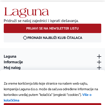
Pridruži se našoj zajednici i isprati dešavanja.
PRIJAVI SE NA NEWSLETTER LISTU
PRONAĐI NAJBLIŽI KLUB ČITALACA
Laguna
Informacije
Moj nalog
Za vreme korišćenja bilo koje stranice na našem web-sajtu,
kompanija Laguna d.o.o. može da sačuva određene informacije na
korisnikov uređaj putem "kolačića" (engleski "cookies").
Više o
kolačićima