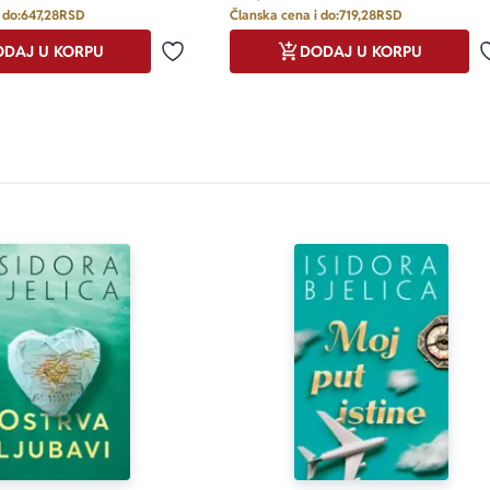
 do:
647,28
RSD
Članska cena i do:
719,28
RSD
DAJ U KORPU
DODAJ U KORPU
Dodaj u omiljene