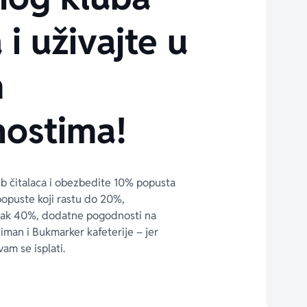
 i uživajte u
m
ostima!
ub čitalaca i obezbedite 10% popusta 
popuste koji rastu do 20%, 
čak 40%, dodatne pogodnosti na 
timan i Bukmarker kafeterije – jer 
vam se isplati.