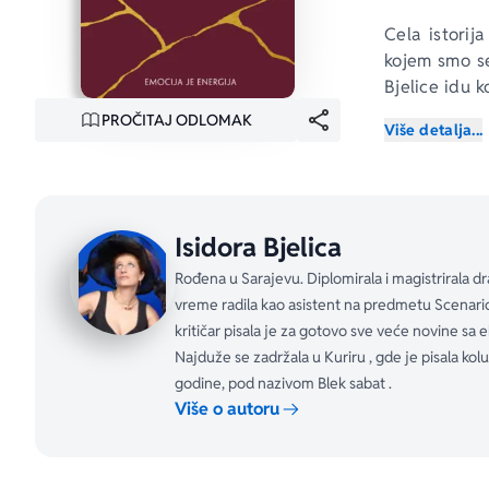
Cela istorij
kojem smo se
Bjelice idu k
krivi za sve 
PROČITAJ ODLOMAK
Više detalja...
negativnim m
tehnika, zaje
dualne terap
traumatično 
Isidora Bjelica
daruje ta zn
potrebne dec
Rođena u Sarajevu. Diplomirala i magistrirala 
prosvetljenje
vreme radila kao asistent na predmetu Scenario.
i radost uz p
kritičar pisala je za gotovo sve veće novine sa
Najduže se zadržala u Kuriru , gde je pisala k
„Knjiga 
Upom
godine, pod nazivom Blek sabat .
radu na sebi 
Više o autoru