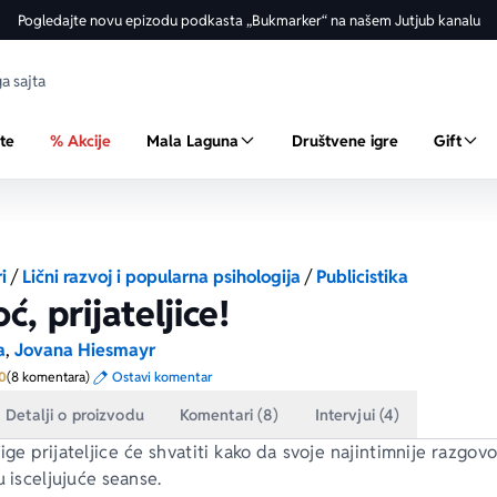
Pogledajte novu epizodu podkasta „Bukmarker“ na našem Jutjub kanalu
ste
% Akcije
Mala Laguna
Društvene igre
Gift
i
/
Lični razvoj i popularna psihologija
/
Publicistika
, prijateljice!
a
,
Jovana Hiesmayr
Prosecna ocena je 5.0 od 5
0
(8 komentara)
Ostavi komentar
Detalji o proizvodu
Komentari (8)
Intervjui (4)
ige prijateljice će shvatiti kako da svoje najintimnije razgovor
u isceljujuće seanse.