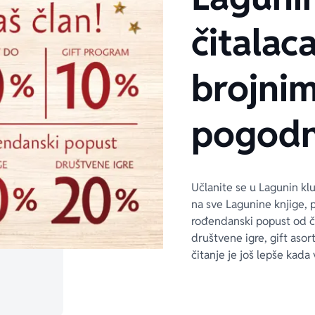
čitalaca
brojni
pogodn
Učlanite se u Lagunin kl
na sve Lagunine knjige, 
rođendanski popust od 
društvene igre, gift asor
čitanje je još lepše kada 