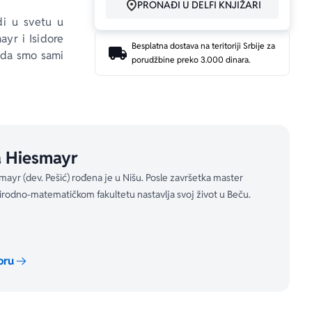
PRONAĐI U DELFI KNJIŽARI
di u svetu u 
yr i Isidore 
Besplatna dostava na teritoriji Srbije za
i da smo sami 
porudžbine preko 3.000 dinara.
 svoj uzrok u 
terapeutskih 
olucionarnost 
ružno, loše, 
prijateljice!
 Hiesmayr
o inače bile 
ećete da se 
ayr (dev. Pešić) rođena je u Nišu. Posle završetka master
orite u snagu 
rirodno-matematičkom fakultetu nastavlja svoj život u Beču.
n udžbenik o 
oru