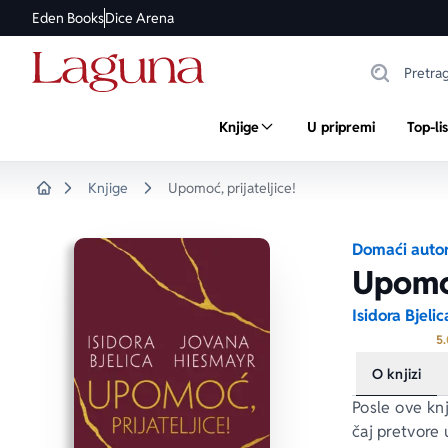
Eden Books
Dice Arena
Knjige
U pripremi
Top-li
Knjige
Upomoć, prijateljice!
Home
Domaći autor
Upomoć
Isidora Bjelic
5.
O knjizi
Posle ove knj
čaj pretvore 