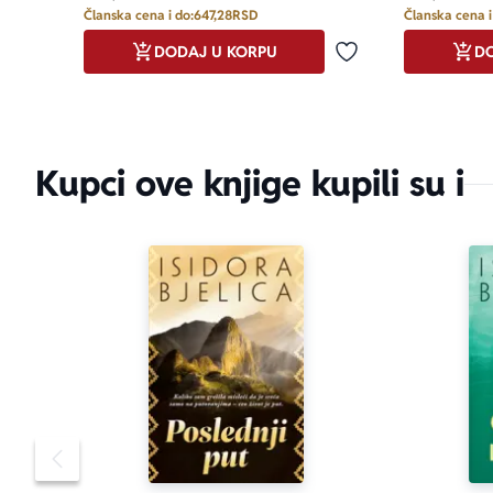
Članska cena i do:
647,28
RSD
Članska cena i
DODAJ U KORPU
DO
Dodaj u omiljene
Kupci ove knjige kupili su i
Pomeranje sadržaja slajdera u levo