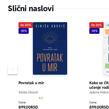
Slični naslovi
Do 20%
Do 20%
-10%
-10%
Pomeranje sadržaja slajdera u levo
Povratak u mir
Kako se čit
učenje rodi
Siniša Ubović
Jelena Holce
Prosecna ocena je 5.0 od 5
5.0
Cena:
Cena:
899,00
RSD
899,00
RSD