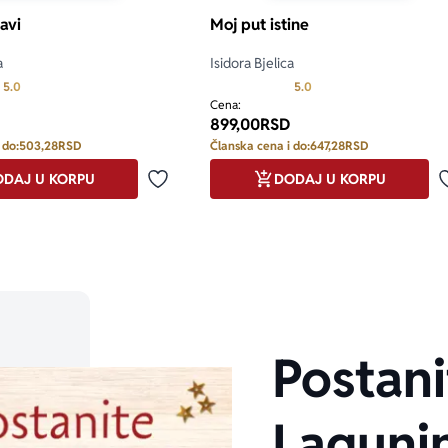
avi
Moj put istine
a
Isidora Bjelica
Prosecna ocena je 5.0 od 5
Prosecna ocena je 5.0 o
5.0
5.0
Cena:
899,00
RSD
 do:
503,28
RSD
Članska cena i do:
647,28
RSD
DAJ U KORPU
DODAJ U KORPU
Dodaj u omiljene
Postani
Laguni