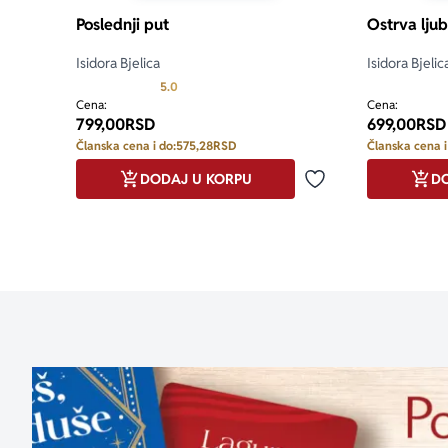
Poslednji put
Ostrva ljub
Isidora Bjelica
Isidora Bjelic
Prosecna ocena je 5.0 od 5
5.0
Cena:
Cena:
799,00
RSD
699,00
RSD
Članska cena i do:
575,28
RSD
Članska cena i
DODAJ U KORPU
DO
Dodaj u omiljene