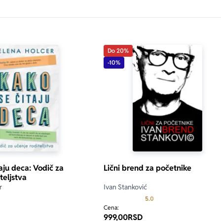
Do 20%
-10%
aju deca: Vodič za
Lični brend za početnike
teljstva
r
Ivan Stanković
Prosecna ocena je 5.0 o
5.0
Cena:
999,00
RSD