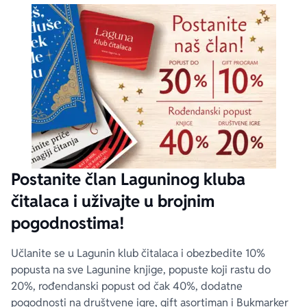
Postanite član Laguninog kluba
čitalaca i uživajte u brojnim
pogodnostima!
Učlanite se u Lagunin klub čitalaca i obezbedite 10%
popusta na sve Lagunine knjige, popuste koji rastu do
20%, rođendanski popust od čak 40%, dodatne
pogodnosti na društvene igre, gift asortiman i Bukmarker