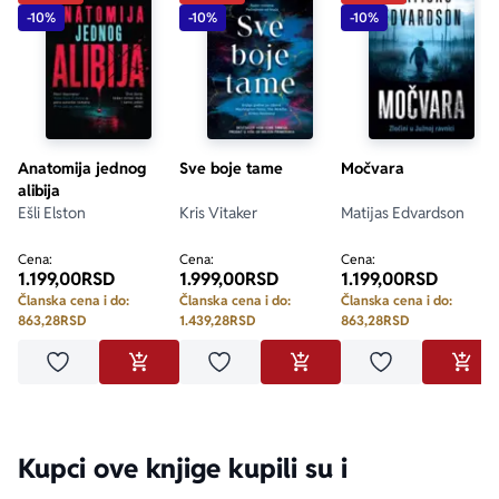
-10%
-10%
-10%
Anatomija jednog
Sve boje tame
Močvara
alibija
Ešli Elston
Kris Vitaker
Matijas Edvardson
Cena:
Cena:
Cena:
1.199,00
RSD
1.999,00
RSD
1.199,00
RSD
Članska cena i do:
Članska cena i do:
Članska cena i do:
863,28
RSD
1.439,28
RSD
863,28
RSD
Dodaj u omiljene
Dodaj u omiljene
Dodaj u omilje
DODAJ U KORPU
DODAJ U KORPU
DODA
Kupci ove knjige kupili su i