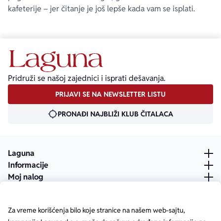
kafeterije – jer čitanje je još lepše kada vam se isplati.
Pridruži se našoj zajednici i isprati dešavanja.
PRIJAVI SE NA NEWSLETTER LISTU
PRONAĐI NAJBLIŽI KLUB ČITALACA
Laguna
Informacije
Moj nalog
Za vreme korišćenja bilo koje stranice na našem web-sajtu,