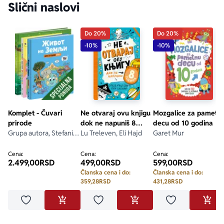
Slični naslovi
Do 20%
Do 20%
-10%
-10%
aboutPage.sr-only.custom-youtube-play-icon
Komplet - Čuvari
Ne otvaraj ovu knjigu
Mozgalice za pametn
prirode
dok ne napuniš 8
decu od 10 godina
Grupa autora, Stefani
godina
Lu Treleven, Eli Hajd
Garet Mur
Ledu, Lisa Stjuart-Šarp,
Stefan Fratini
Cena:
Cena:
Cena:
2.499,00
RSD
499,00
RSD
599,00
RSD
Članska cena i do:
Članska cena i do:
359,28
RSD
431,28
RSD
Dodaj u omiljene
Dodaj u omiljene
Dodaj u omilje
DODAJ U KORPU
DODAJ U KORPU
DODA