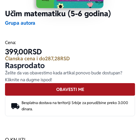
Učim matematiku (5-6 godina)
Ekranizovane knjige
Poezija
Bojan Ljubenović
Peter Handke
Grupa autora
Za poklon
Lični razvoj i popularna psihologija
Dejan Tiago-Stanković
Harlan Koben
Cena:
399,00
RSD
E-knjige
Biografija
Milica Jakovljević Mir-Jam
Elif Šafak
Članska cena i do
287,28
RSD
Rasprodato
Autori
Želite da vas obavestimo kada artikal ponovo bude dostupan?
Kliknite na dugme ispod!
OBAVESTI ME
Besplatna dostava na teritoriji Srbije za porudžbine preko 3.000
dinara.
O KNJIZI