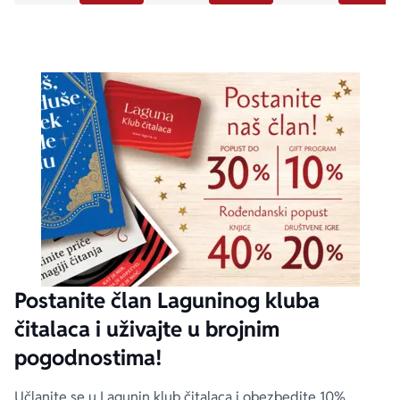
Postanite član Laguninog kluba
čitalaca i uživajte u brojnim
pogodnostima!
Učlanite se u Lagunin klub čitalaca i obezbedite 10%