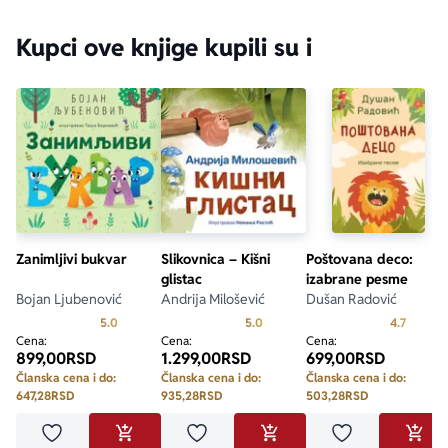
Kupci ove knjige kupili su i
Zanimljivi bukvar
Slikovnica – Kišni
Poštovana deco:
glistac
izabrane pesme
Bojan Ljubenović
Andrija Milošević
Dušan Radović
Prosecna ocena je 5.0 od 5
Prosecna ocena je 5.0 od 5
Prosecn
5.0
5.0
4.7
Cena:
Cena:
Cena:
899,00
RSD
1.299,00
RSD
699,00
RSD
Članska cena i do:
Članska cena i do:
Članska cena i do:
647,28
RSD
935,28
RSD
503,28
RSD
Dodaj u omiljene
Dodaj u omiljene
Dodaj u omilje
DODAJ U KORPU
DODAJ U KORPU
DODA