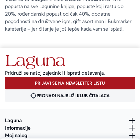
popusta na sve Lagunine knjige, popuste koji rastu do
20%, rođendanski popust od čak 40%, dodatne
pogodnosti na društvene igre, gift asortiman i Bukmarker
kafeterije – jer čitanje je još lepše kada vam se isplati.
Pridruži se našoj zajednici i isprati dešavanja.
PRIJAVI SE NA NEWSLETTER LISTU
PRONAĐI NAJBLIŽI KLUB ČITALACA
Laguna
Informacije
Moj nalog