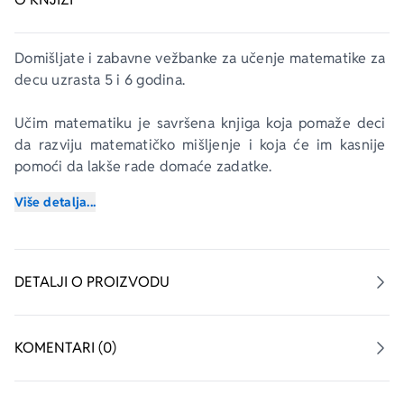
Domišljate i zabavne vežbanke za učenje matematike za 
decu uzrasta 5 i 6 godina.
Učim matematiku
 je savršena knjiga koja pomaže deci 
da razviju matematičko mišljenje i koja će im kasnije 
pomoći da lakše rade domaće zadatke.
Više detalja...
Knjiga sadrži stranice sa zabavnim nalepnicama koje će 
oduševiti decu i učiniti zadatke dopadljivijim.
DETALJI O PROIZVODU
KOMENTARI (0)