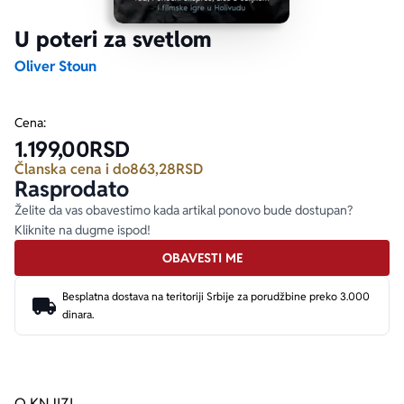
U poteri za svetlom
Ekranizovane knjige
Poezija
Bojan Ljubenović
Peter Handke
Oliver Stoun
Za poklon
Lični razvoj i popularna psihologija
Dejan Tiago-Stanković
Harlan Koben
Cena:
1.199,00
RSD
E-knjige
Biografija
Milica Jakovljević Mir-Jam
Elif Šafak
Članska cena i do
863,28
RSD
Rasprodato
Autori
Želite da vas obavestimo kada artikal ponovo bude dostupan?
Kliknite na dugme ispod!
OBAVESTI ME
Besplatna dostava na teritoriji Srbije za porudžbine preko 3.000
dinara.
O KNJIZI