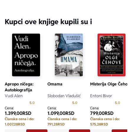
Kupci ove knjige kupili su i
Apropo ničega:
Omama
Misterija Olge Čehov
Autobiografija
Vudi Alen
Slobodan Vladušić
Entoni Bivor
Prosecna ocena je 5.0 od 5
Prosecna ocena je 5.0 od 5
Prosecn
5.0
5.0
5.0
Cena:
Cena:
Cena:
1.399,00
RSD
1.099,00
RSD
799,00
RSD
Članska cena i do:
Članska cena i do:
Članska cena i do:
1.007,28
RSD
791,28
RSD
575,28
RSD