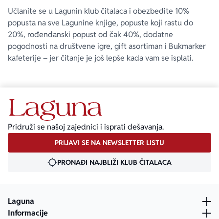
Učlanite se u Lagunin klub čitalaca i obezbedite 10%
popusta na sve Lagunine knjige, popuste koji rastu do
20%, rođendanski popust od čak 40%, dodatne
pogodnosti na društvene igre, gift asortiman i Bukmarker
kafeterije – jer čitanje je još lepše kada vam se isplati.
Pridruži se našoj zajednici i isprati dešavanja.
PRIJAVI SE NA NEWSLETTER LISTU
PRONAĐI NAJBLIŽI KLUB ČITALACA
Laguna
Informacije