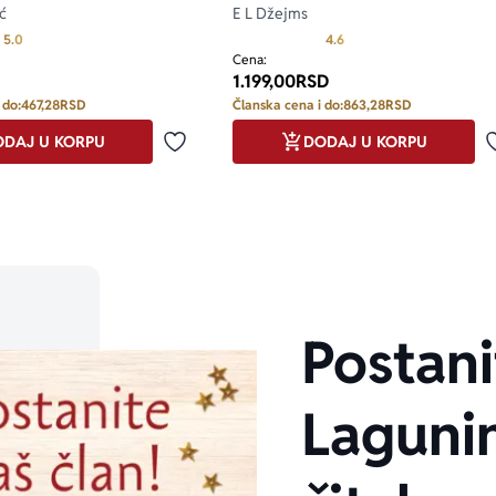
ić
E L Džejms
Prosecna ocena je 5.0 od 5
Prosecna ocena je 4.6 od
5.0
4.6
Cena:
1.199,00
RSD
 do:
467,28
RSD
Članska cena i do:
863,28
RSD
DAJ U KORPU
DODAJ U KORPU
Dodaj u omiljene
Postani
Laguni