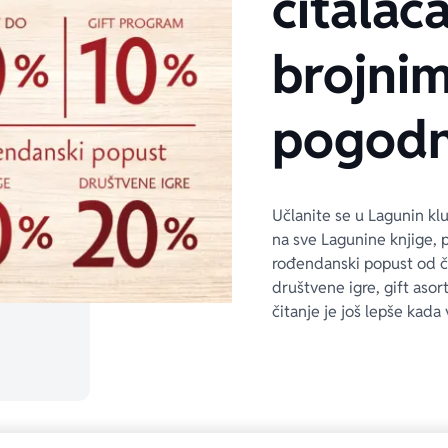
čitalaca
brojni
pogodn
Učlanite se u Lagunin kl
na sve Lagunine knjige, 
rođendanski popust od 
društvene igre, gift asor
čitanje je još lepše kada 