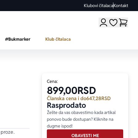
Klubovi čitalaca
Kontakt
Moji omiljeni a
#Bukmarker
Klub čitalaca
Cena:
899,00
RSD
Članska cena i do
647,28
RSD
Rasprodato
Želite da vas obavestimo kada artikal
ponovo bude dostupan? Kliknite na
dugme ispod!
proze.
OBAVESTI ME