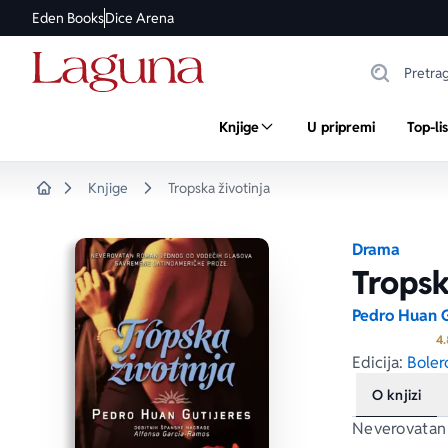
Eden Books
Dice Arena
Knjige
U pripremi
Top-li
Knjige
Tropska životinja
Home
Drama
Tropsk
Pedro Huan G
4.
Edicija:
Boler
O knjizi
Neverovatan 