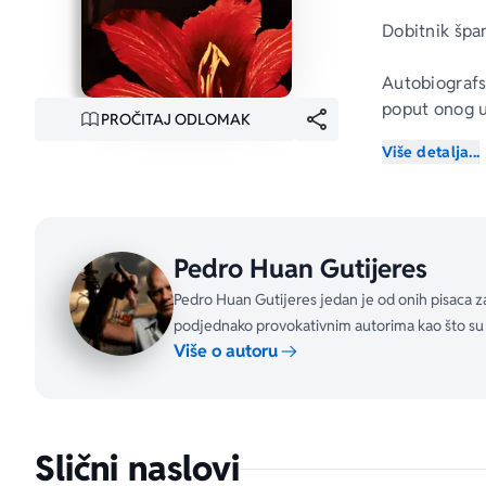
Dobitnik špa
Autobiografs
poput onog u
PROČITAJ ODLOMAK
Zatvoren u 
Više detalja...
melanholijom 
sofisticira
negostoljubi
kada se nađe
Pedro Huan Gutijeres
novom okruže
nezasiti ist
Pedro Huan Gutijeres jedan je od onih pisaca za
završena i z
podjednako provokativnim autorima kao što su 
hedonistički 
Više o autoru
Ovim romanom
samo savreme
„Lascivan, ra
Slični naslovi
New York Ti