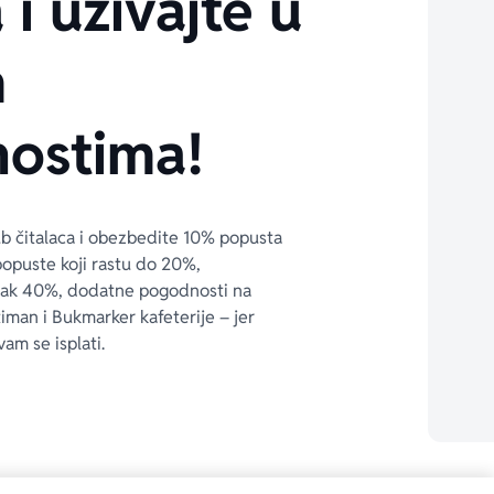
 i uživajte u
m
ostima!
ub čitalaca i obezbedite 10% popusta 
popuste koji rastu do 20%, 
čak 40%, dodatne pogodnosti na 
timan i Bukmarker kafeterije – jer 
vam se isplati.