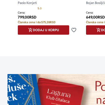
Paolo Konjeti
Bojan Bosiljč
Prosecna ocena je 5.0 od 5
5.0
Cena:
Cena:
799,00
RSD
649,00
RSD
Članska cena i do:
575,28
RSD
Članska cena i
DODAJ U KORPU
DO
Dodaj u omiljene