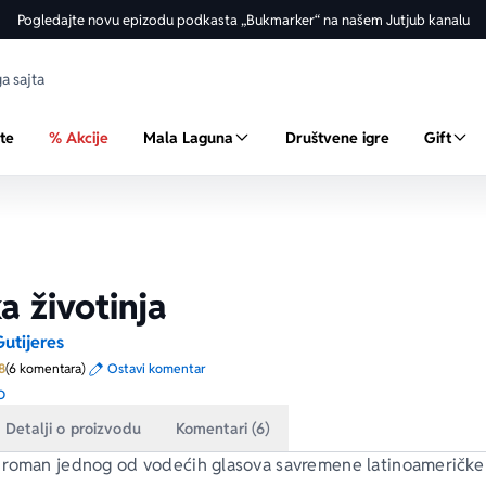
Pogledajte novu epizodu podkasta „Bukmarker“ na našem Jutjub kanalu
ste
% Akcije
Mala Laguna
Društvene igre
Gift
a životinja
utijeres
Prosecna ocena je 4.8 od 5
8
(6 komentara)
Ostavi komentar
o
Detalji o proizvodu
Komentari (6)
roman jednog od vodećih glasova savremene latinoameričke 