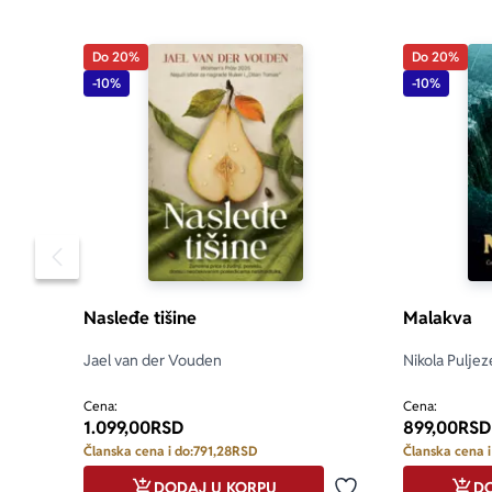
„Siromaštvo,
Do 20%
Do 20%
prikazuje s
-10%
-10%
introspektivno
Time Out Lo
„Gutijeres o
pisac.“ 
Times Litera
Pomeranje sadržaja slajdera u levo
Nasleđe tišine
Malakva
Jael van der Vouden
Nikola Puljez
Cena:
Cena:
1.099,00
RSD
899,00
RSD
Članska cena i do:
791,28
RSD
Članska cena i
DODAJ U KORPU
DO