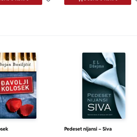
Dodaj u omiljene
osek
Pedeset nijansi – Siva