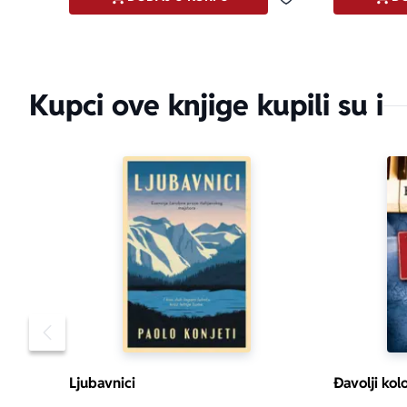
Dodaj u omiljene
Kupci ove knjige kupili su i
Pomeranje sadržaja slajdera u levo
Ljubavnici
Đavolji kol