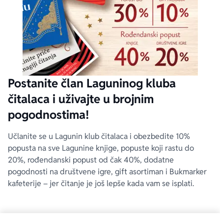
Postanite član Laguninog kluba
čitalaca i uživajte u brojnim
pogodnostima!
Učlanite se u Lagunin klub čitalaca i obezbedite 10%
popusta na sve Lagunine knjige, popuste koji rastu do
20%, rođendanski popust od čak 40%, dodatne
pogodnosti na društvene igre, gift asortiman i Bukmarker
kafeterije – jer čitanje je još lepše kada vam se isplati.