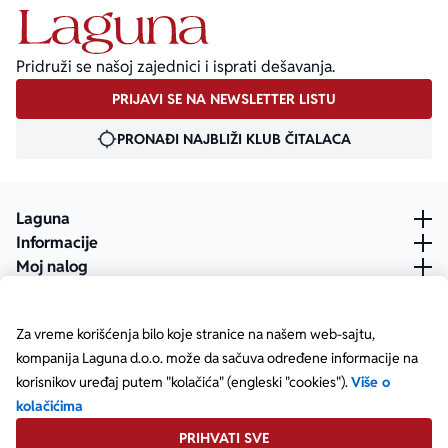
Pridruži se našoj zajednici i isprati dešavanja.
PRIJAVI SE NA NEWSLETTER LISTU
PRONAĐI NAJBLIŽI KLUB ČITALACA
Laguna
Informacije
Moj nalog
Za vreme korišćenja bilo koje stranice na našem web-sajtu,
kompanija Laguna d.o.o. može da sačuva određene informacije na
korisnikov uređaj putem "kolačića" (engleski "cookies").
Više o
kolačićima
PRIHVATI SVE