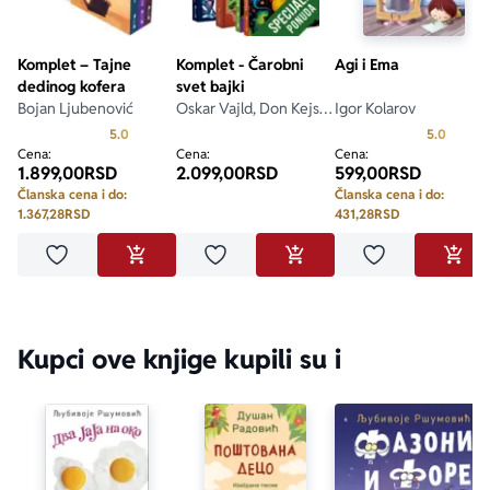
Komplet – Tajne
Komplet - Čarobni
Agi i Ema
dedinog kofera
svet bajki
Bojan Ljubenović
Oskar Vajld, Don Kejsi,
Igor Kolarov
Rastislav Durman
Prosecna ocena je 5.0 od 5
Prosecn
5.0
5.0
Cena:
Cena:
Cena:
1.899,00
RSD
2.099,00
RSD
599,00
RSD
Članska cena i do:
Članska cena i do:
1.367,28
RSD
431,28
RSD
Dodaj u omiljene
Dodaj u omiljene
Dodaj u omilje
DODAJ U KORPU
DODAJ U KORPU
DODA
Kupci ove knjige kupili su i