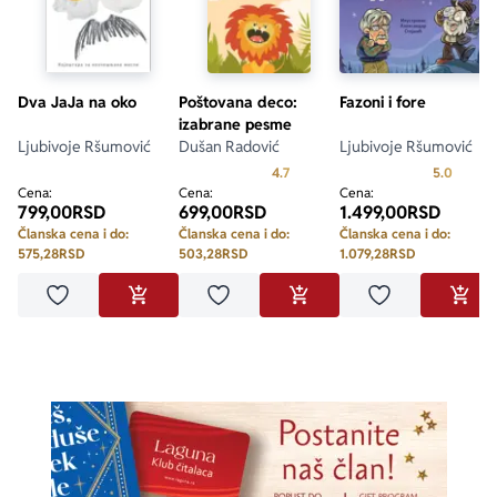
Dva JaJa na oko
Poštovana deco:
Fazoni i fore
izabrane pesme
Ljubivoje Ršumović
Dušan Radović
Ljubivoje Ršumović
Prosecna ocena je 4.7 od 5
Prosecn
4.7
5.0
Cena:
Cena:
Cena:
799,00
RSD
699,00
RSD
1.499,00
RSD
Članska cena i do:
Članska cena i do:
Članska cena i do:
575,28
RSD
503,28
RSD
1.079,28
RSD
Dodaj u omiljene
Dodaj u omiljene
Dodaj u omilje
DODAJ U KORPU
DODAJ U KORPU
DODA