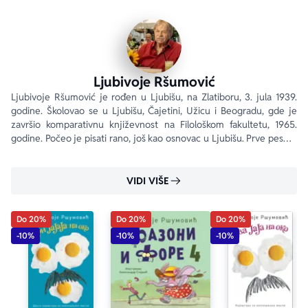
Ljubivoje Ršumović
Ljubivoje Ršumović je rođen u Ljubišu, na Zlatiboru, 3. jula 1939. 
godine. Školovao se u Ljubišu, Čajetini, Užicu i Beogradu, gde je 
završio komparativnu književnost na Filološkom fakultetu, 1965. 
godine. Počeo je pisati rano, još kao osnovac u Ljubišu. Prve pesme 
je objavio kao gimnazijalac, 1957.
VIDI VIŠE
aboutPage.sr-only.custom-youtube-play-icon
Do 20%
Do 20%
Do 20%
-10%
-10%
-10%