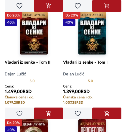
Dodaj u omiljene
Dodaj u omiljene
DODAJ U KORPU
DODAJ U KO
Do 20%
Do 20%
-10%
-10%
Vladari iz senke - Tom II
Vladari iz senke - Tom I
Dejan Lučić
Dejan Lučić
Prosecna ocena je 5.0 od 5
Prosecna ocena je 5.0 o
5.0
5.0
Cena:
Cena:
1.499,00
RSD
1.399,00
RSD
Članska cena i do:
Članska cena i do:
1.079,28
RSD
1.007,28
RSD
Dodaj u omiljene
Dodaj u omiljene
DODAJ U KORPU
DODAJ U KO
Do 20%
-10%