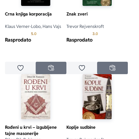
Crna knjiga korporacija
Znak zveri
Klaus Verner-Lobo, Hans Vajs
Trevor Rejvenskroft
Prosecna ocena je 5.0 od 5
Prosecna ocena je 3.0 o
5.0
3.0
Rasprodato
Rasprodato
Dodaj u omiljene
Dodaj u omiljene
NEDOSTUPNO
NEDOSTUPN
Rođeni u krvi – izgubljene
Koplje sudbine
tajne masonerije