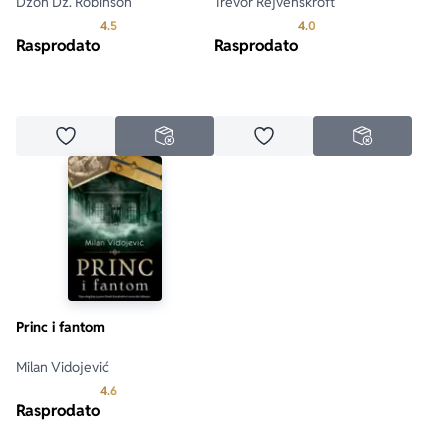
Džon Dž. Robinson
Trevor Rejvenskroft
Prosecna ocena je 4.5 od 5
Prosecna ocena je 4.0 o
4.5
4.0
Rasprodato
Rasprodato
Dodaj u omiljene
Dodaj u omiljene
NEDOSTUPNO
NEDOSTUPN
Princ i fantom
Milan Vidojević
Prosecna ocena je 4.6 od 5
4.6
Rasprodato