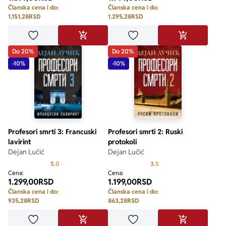
Članska cena i do:
Članska cena i do:
1.151,28
RSD
1.295,28
RSD
Dodaj u omiljene
Dodaj u omiljene
DODAJ U KORPU
DODAJ U KO
Do 20%
Do 20%
-10%
-10%
Profesori smrti 3: Francuski
Profesori smrti 2: Ruski
lavirint
protokoli
Dejan Lučić
Dejan Lučić
Prosecna ocena je 5.0 od 5
Prosecna ocena je 3.5 o
5.0
3.5
Cena:
Cena:
1.299,00
RSD
1.199,00
RSD
Članska cena i do:
Članska cena i do:
935,28
RSD
863,28
RSD
Dodaj u omiljene
Dodaj u omiljene
DODAJ U KORPU
DODAJ U KO