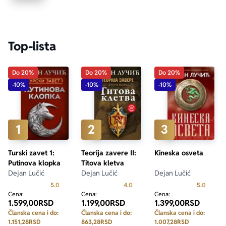
Ekranizovane knjige
Poezija
Bojan Ljubenović
Peter Handke
Top-lista
Za poklon
Lični razvoj i popularna psihologija
Dejan Tiago-Stanković
Harlan Koben
Do 20%
Do 20%
Do 20%
E-knjige
Biografija
Milica Jakovljević Mir-Jam
Elif Šafak
-10%
-10%
-10%
Autori
1
2
3
Turski zavet 1:
Teorija zavere II:
Kineska osveta
Putinova klopka
Titova kletva
Dejan Lučić
Dejan Lučić
Dejan Lučić
Prosecna ocena je 5.0 od 5
Prosecna ocena je 4.0 od 5
Prosecn
5.0
4.0
5.0
Cena:
Cena:
Cena:
1.599,00
RSD
1.199,00
RSD
1.399,00
RSD
Članska cena i do:
Članska cena i do:
Članska cena i do:
1.151,28
RSD
863,28
RSD
1.007,28
RSD