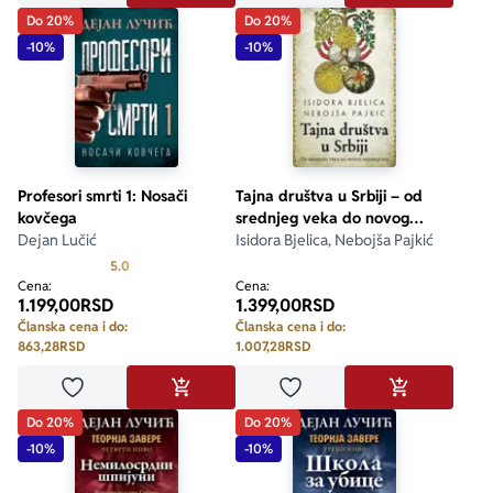
Do 20%
Do 20%
-10%
-10%
Profesori smrti 1: Nosači
Tajna društva u Srbiji – od
kovčega
srednjeg veka do novog
Dejan Lučić
milenijuma
Isidora Bjelica, Nebojša Pajkić
Prosecna ocena je 5.0 od 5
5.0
Cena:
Cena:
1.199,00
RSD
1.399,00
RSD
Članska cena i do:
Članska cena i do:
863,28
RSD
1.007,28
RSD
Dodaj u omiljene
Dodaj u omiljene
DODAJ U KORPU
DODAJ U KO
Do 20%
Do 20%
-10%
-10%