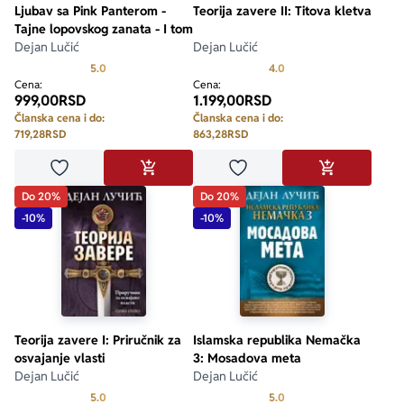
Ljubav sa Pink Panterom -
Teorija zavere II: Titova kletva
Tajne lopovskog zanata - I tom
Dejan Lučić
Dejan Lučić
Prosecna ocena je 5.0 od 5
Prosecna ocena je 4.0 o
5.0
4.0
Cena:
Cena:
999,00
RSD
1.199,00
RSD
Članska cena i do:
Članska cena i do:
719,28
RSD
863,28
RSD
Dodaj u omiljene
Dodaj u omiljene
DODAJ U KORPU
DODAJ U KO
Do 20%
Do 20%
-10%
-10%
Teorija zavere I: Priručnik za
Islamska republika Nemačka
osvajanje vlasti
3: Mosadova meta
Dejan Lučić
Dejan Lučić
Prosecna ocena je 5.0 od 5
Prosecna ocena je 5.0 o
5.0
5.0