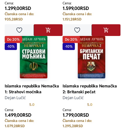
Cena:
Cena:
1.299,00
RSD
1.599,00
RSD
Članska cena i do:
Članska cena i do:
935,28
RSD
1.151,28
RSD
Dodaj u omiljene
Dodaj u omiljene
DODAJ U KORPU
DODAJ U KO
Do 20%
Do 20%
-10%
-10%
Islamska republika Nemačka
Islamska republika Nemačka
1: Strahovi moćnika
2: Britanski pečat
Dejan Lučić
Dejan Lučić
Prosecna ocena je 5.0 od 5
Prosecna ocena je 5.0 o
5.0
5.0
Cena:
Cena:
1.499,00
RSD
1.799,00
RSD
Članska cena i do:
Članska cena i do:
1.079,28
RSD
1.295,28
RSD