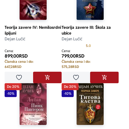
Teorija zavere IV: Nemilosrdni
Teorija zavere III: Škola za
špijuni
ubice
Dejan Lučić
Dejan Lučić
Prosecna ocena je 5.0 o
5.0
Cena:
Cena:
899,00
RSD
799,00
RSD
Članska cena i do:
Članska cena i do:
647,28
RSD
575,28
RSD
Dodaj u omiljene
Dodaj u omiljene
DODAJ U KORPU
DODAJ U KO
Do 20%
Do 20%
-10%
-10%