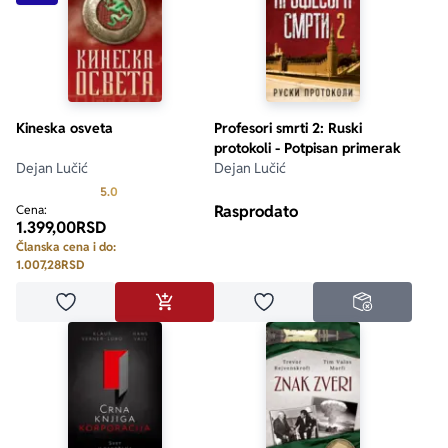
Kineska osveta
Profesori smrti 2: Ruski
protokoli - Potpisan primerak
Dejan Lučić
Dejan Lučić
Prosecna ocena je 5.0 od 5
5.0
Rasprodato
Cena:
1.399,00
RSD
Članska cena i do:
1.007,28
RSD
Dodaj u omiljene
Dodaj u omiljene
DODAJ U KORPU
NEDOSTUPN