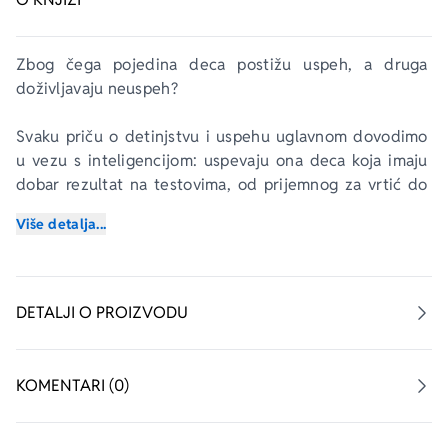
Zbog čega pojedina deca postižu uspeh, a druga 
doživljavaju neuspeh?
Svaku priču o detinjstvu i uspehu uglavnom dovodimo 
u vezu s inteligencijom: uspevaju ona deca koja imaju 
dobar rezultat na testovima, od prijemnog za vrtić do 
testa SAT.
Više detalja...
Ali u knjizi 
Tajna uspešne dece
 Pol Taf pokazuje da su 
za uspeh mnogo bitniji kvaliteti koji se odnose na 
karakter: istrajnost, radoznalost, savesnost, optimizam i 
DETALJI O PROIZVODU
samokontrola.
U knjizi 
Tajna uspešne dece
 upoznaćemo novu 
KOMENTARI (0)
generaciju istraživača i pedagoga, koji prvi put koriste 
naučne alatke da razotkriju slojeve tajni o karakteru. U 