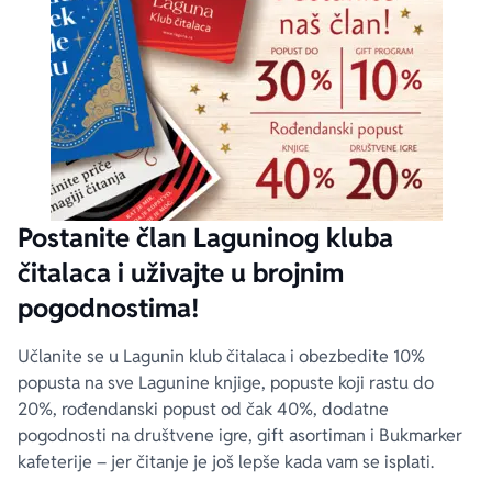
Postanite član Laguninog kluba
čitalaca i uživajte u brojnim
pogodnostima!
Učlanite se u Lagunin klub čitalaca i obezbedite 10%
popusta na sve Lagunine knjige, popuste koji rastu do
20%, rođendanski popust od čak 40%, dodatne
pogodnosti na društvene igre, gift asortiman i Bukmarker
kafeterije – jer čitanje je još lepše kada vam se isplati.