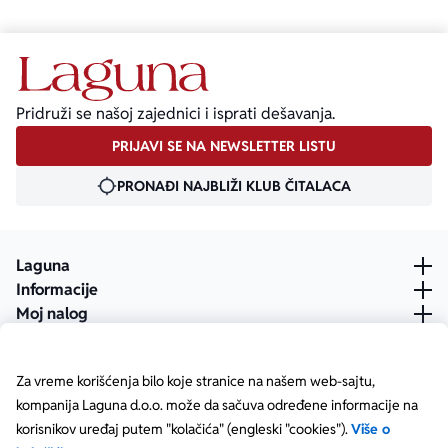
Pridruži se našoj zajednici i isprati dešavanja.
PRIJAVI SE NA NEWSLETTER LISTU
PRONAĐI NAJBLIŽI KLUB ČITALACA
Laguna
Informacije
Moj nalog
Za vreme korišćenja bilo koje stranice na našem web-sajtu,
kompanija Laguna d.o.o. može da sačuva određene informacije na
korisnikov uređaj putem "kolačića" (engleski "cookies").
Više o