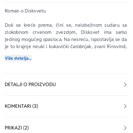
Roman o Disksvetu
Dok se kreće prema, čini se, neizbežnom sudaru sa 
zlokobnom crvenom zvezdom, Disksvet ima samo 
jednog mogućeg spasioca. Na nesreću, ispostavlja se da 
je to krajnje neuki i kukavički čarobnjak, zvani Rinsvind, 
koji je poslednji put viđen kako pada se ivice sveta...
Više detalja...
Najsmešnija i najneobičnija fantastika u ovoj ili bilo kojoj 
drugoj galaksiji.
DETALJI O PROIZVODU
KOMENTARI (3)
PRIKAZI (2)