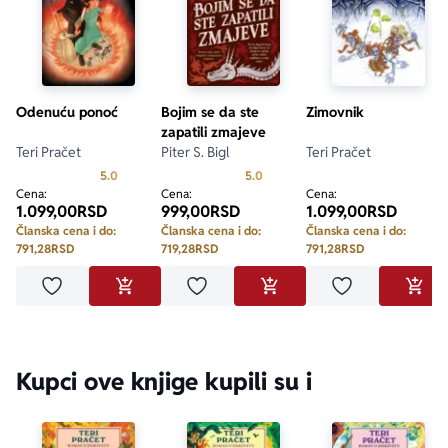
Odenuću ponoć
Bojim se da ste
Zimovnik
zapatili zmajeve
Teri Pračet
Piter S. Bigl
Teri Pračet
Prosecna ocena je 5.0 od 5
Prosecna ocena je 5.0 od 5
5.0
5.0
Cena:
Cena:
Cena:
1.099,00
RSD
999,00
RSD
1.099,00
RSD
Članska cena i do:
Članska cena i do:
Članska cena i do:
791,28
RSD
719,28
RSD
791,28
RSD
Dodaj u omiljene
Dodaj u omiljene
Dodaj u omilje
DODAJ U KORPU
DODAJ U KORPU
DODA
Kupci ove knjige kupili su i