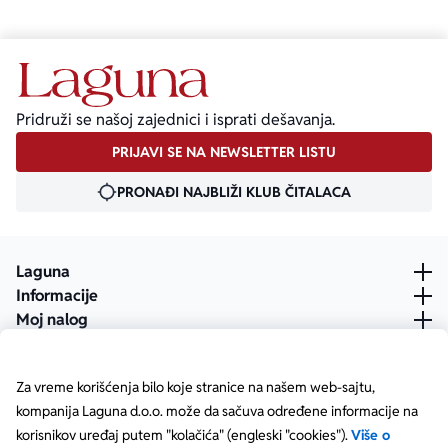
Pridruži se našoj zajednici i isprati dešavanja.
PRIJAVI SE NA NEWSLETTER LISTU
PRONAĐI NAJBLIŽI KLUB ČITALACA
Laguna
Informacije
Moj nalog
Za vreme korišćenja bilo koje stranice na našem web-sajtu,
kompanija Laguna d.o.o. može da sačuva određene informacije na
korisnikov uređaj putem "kolačića" (engleski "cookies").
Više o