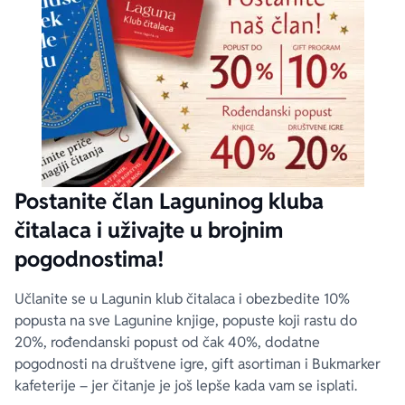
Postanite član Laguninog kluba
čitalaca i uživajte u brojnim
pogodnostima!
Učlanite se u Lagunin klub čitalaca i obezbedite 10%
popusta na sve Lagunine knjige, popuste koji rastu do
20%, rođendanski popust od čak 40%, dodatne
pogodnosti na društvene igre, gift asortiman i Bukmarker
kafeterije – jer čitanje je još lepše kada vam se isplati.