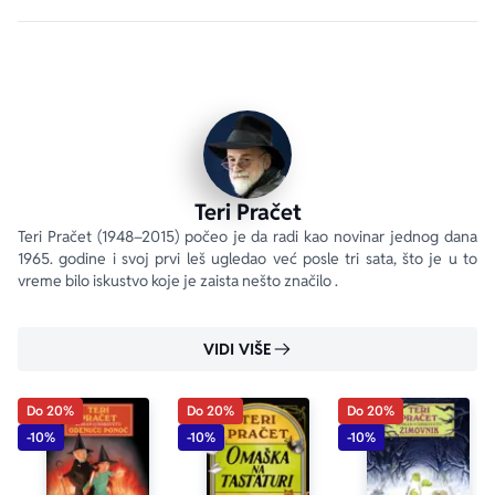
Teri Pračet
Teri Pračet (1948–2015) počeo je da radi kao novinar jednog dana 
1965. godine i svoj prvi leš ugledao već posle tri sata, što je u to 
vreme bilo iskustvo koje je zaista nešto značilo .
VIDI VIŠE
Do 20%
Do 20%
Do 20%
-10%
-10%
-10%