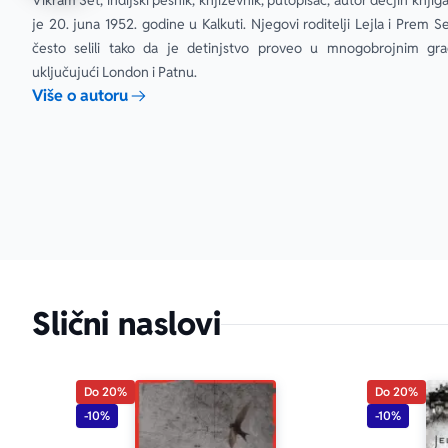
Vikram Set, indijski pesnik, književnik, putopisac, autor dečjih knjiga
stotine ljud
je 20. juna 1952. godine u Kalkuti. Njegovi roditelji Lejla i Prem Se
veliki roman
često selili tako da je detinjstvo proveo u mnogobrojnim gra
obimu tako i 
uključujući London i Patnu.
The Sunday 
Više o autoru
Slični naslovi
Do 20%
Do 20%
-10%
-10%