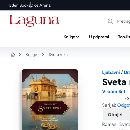
Eden Books
Dice Arena
Knjige
U pripremi
Top-li
Knjige
Sveta reka
Home
Ljubavni
/
Dr
Sveta 
Vikram Set
(0
Serijal:
Odgov
O knjizi
Roman 
Svet