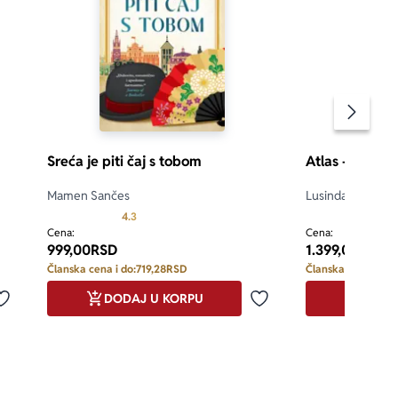
Pomeran
Sreća je piti čaj s tobom
Atlas – priča 
Mamen Sančes
Lusinda Rajli, Har
d 5
Prosecna ocena je 4.3 od 5
4.3
5.0
Cena:
Cena:
999,00
RSD
1.399,00
RSD
Članska cena i do:
719,28
RSD
Članska cena i do:
DODAJ U KORPU
DODA
Dodaj u omiljene
Dodaj u omiljene