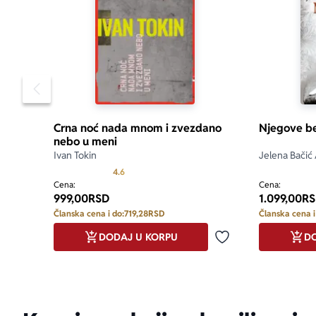
Pomeranje sadržaja slajdera u levo
Crna noć nada mnom i zvezdano
Njegove be
nebo u meni
Ivan Tokin
Jelena Bačić
Prosecna ocena je 4.6 od 5
4.6
Cena:
Cena:
999,00
RSD
1.099,00
RS
Članska cena i do:
719,28
RSD
Članska cena i
DODAJ U KORPU
DO
Dodaj u omiljene