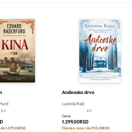
m
Anđeosko drvo
rfurd
Lusinda Rajli
Prosecna ocena je 5.0 od 5
Prosecna ocena je 4.9 od
5.0
4.9
Cena:
D
1.299,00
RSD
 do:
1.079,28
RSD
Članska cena i do:
935,28
RSD