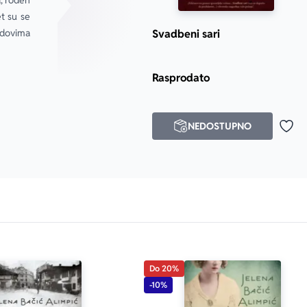
, rođen 
i osvetljenih briljantnom, toplom lucidnošću Vikrama Seta… O
t su se 
i devetnaestog veka, 
Odgovarajući momak
 uspeva da ih dost
dovima 
Svadbeni sari
po dubini… Velika, veličanstvena knjiga.“
Times
Rasprodato
NEDOSTUPNO
Doda
Do 20%
-10%