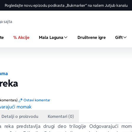
Pogledajte novu epizodu podkasta „Bukmarker“ na našem Jutjub kanalu
ste
% Akcije
Mala Laguna
Društvene igre
Gift
ama
reka
 komentara)
Ostavi komentar
arajući momak
Detalji o proizvodu
Komentari (0)
a reka 
predstavlja drugi deo trilogije 
Odgovarajući mom