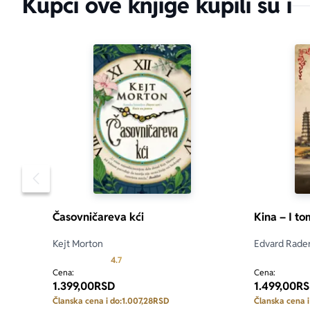
Kupci ove knjige kupili su i
Pomeranje sadržaja slajdera u levo
Časovničareva kći
Kina – I to
Kejt Morton
Edvard Rade
Prosecna ocena je 4.7 od 5
4.7
Cena:
Cena:
1.399,00
RSD
1.499,00
RS
Članska cena i do:
1.007,28
RSD
Članska cena i