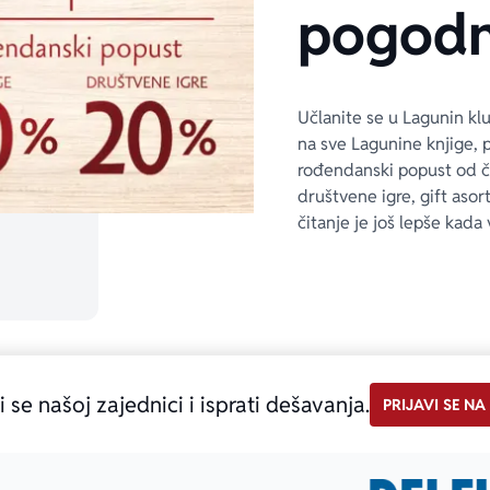
pogodn
Učlanite se u Lagunin kl
na sve Lagunine knjige, 
rođendanski popust od 
društvene igre, gift asor
čitanje je još lepše kada 
i se našoj zajednici i isprati dešavanja.
PRIJAVI SE NA