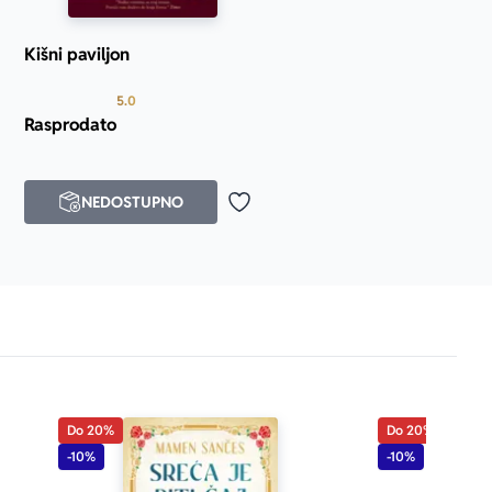
smišljen kao 
igne kako po 
Kišni paviljon
Prosecna ocena je 5.0 od 5
5.0
Rasprodato
NEDOSTUPNO
j u omiljene
Dodaj u omiljene
Do 20%
Do 20%
-10%
-10%