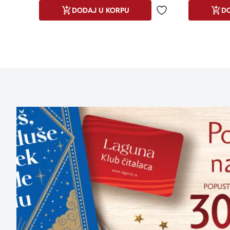
DODAJ U KORPU
DO
Dodaj u omiljene