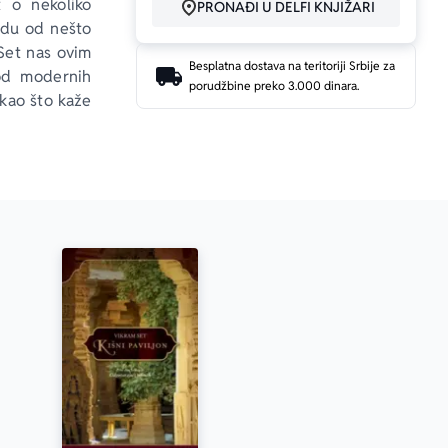
t o nekoliko 
PRONAĐI U DELFI KNJIŽARI
odu od nešto 
 Set nas ovim 
Besplatna dostava na teritoriji Srbije za
od modernih 
porudžbine preko 3.000 dinara.
 kao što kaže 
 teme ljubavi 
mak
 je dugo, 
iljuje Indiju 
cima… Gotovo 
 se pokazati 
 defiluje na 