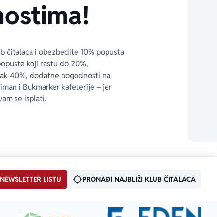
ostima!
ub čitalaca i obezbedite 10% popusta 
popuste koji rastu do 20%, 
čak 40%, dodatne pogodnosti na 
timan i Bukmarker kafeterije – jer 
vam se isplati.
 NEWSLETTER LISTU
PRONAĐI NAJBLIŽI KLUB ČITALACA