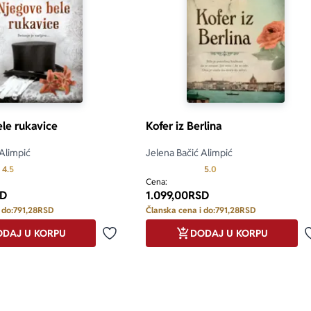
le rukavice
Kofer iz Berlina
 Alimpić
Jelena Bačić Alimpić
Prosecna ocena je 4.5 od 5
Prosecna ocena je 5.0 o
4.5
5.0
Cena:
D
1.099,00
RSD
 do:
791,28
RSD
Članska cena i do:
791,28
RSD
DAJ U KORPU
DODAJ U KORPU
Dodaj u omiljene