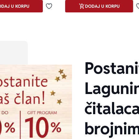
DAJ U KORPU
DODAJ U KORPU
Dodaj u omiljene
Postani
Laguni
čitalaca
brojni