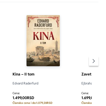
Pomeran
Kina – II tom
Zavet vode
Edvard Raderfurd
Ejbraham Verge
 5
5.0
Cena:
Cena:
1.499,00
RSD
1.699,00
RSD
Članska cena i do:
1.079,28
RSD
Članska cena i do: