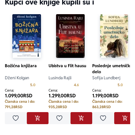
Kupci ove knjige kupili su i
Božićna knjižara
Ubistva u Flit hausu
Poslednje umetničko
delo
Dženi Kolgan
Lusinda Rajli
Sofija Lundberj
Prosecna ocena je 5.0 od 5
Prosecna ocena je 4.6 od 5
Prosecn
5.0
4.6
5.0
Cena:
Cena:
Cena:
1.099,00
RSD
1.299,00
RSD
1.199,00
RSD
Članska cena i do:
Članska cena i do:
Članska cena i do:
791,28
RSD
935,28
RSD
863,28
RSD
Dodaj u omiljene
Dodaj u omiljene
Dodaj u omilje
DODAJ U KORPU
DODAJ U KORPU
DODA