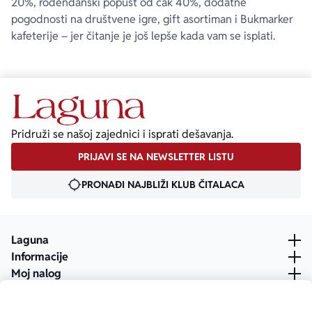
20%, rođendanski popust od čak 40%, dodatne
pogodnosti na društvene igre, gift asortiman i Bukmarker
kafeterije – jer čitanje je još lepše kada vam se isplati.
Pridruži se našoj zajednici i isprati dešavanja.
PRIJAVI SE NA NEWSLETTER LISTU
PRONAĐI NAJBLIŽI KLUB ČITALACA
Laguna
Informacije
Moj nalog