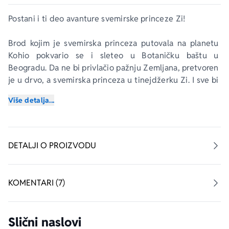
Postani i ti deo avanture svemirske princeze Zi!
Brod kojim je svemirska princeza putovala na planetu 
Kohio pokvario se i sleteo u Botaničku baštu u 
Beogradu. Da ne bi privlačio pažnju Zemljana, pretvoren 
je u drvo, a svemirska princeza u tinejdžerku Zi. I sve bi 
bilo kako treba da se jednog dana tinejdžer Luka 
Više detalja...
Ameba, zaljubljenik u biologiju, nije popeo na to drvo i 
zaljubio u Zi. A da, tu je i Mančula, princezin kućni 
ljubimac, koji ima razloge zbog kojih ne želi da se 
otkloni kvar na brodu.
DETALJI O PROIZVODU
Po ideji Siniše Đokića
KOMENTARI (7)
Slični naslovi