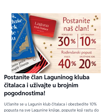
Postanite član Laguninog kluba
čitalaca i uživajte u brojnim
pogodnostima!
Učlanite se u Lagunin klub čitalaca i obezbedite 10%
popusta na sve Lagunine knjige, popuste koji rastu do