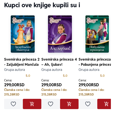
Kupci ove knjige kupili su i
Svemirska princeza 2
Svemirska princeza 4
Svemirska princeza 3
- Zaljubljeni Mančula
– Ah, ljubav!
- Pobunjena princeza
Grupa autora
Grupa autora
Grupa autora
Prosecna ocena je 5.0 od 5
Prosecna ocena je 5.0 od 5
Prosecn
5.0
5.0
5.0
Cena:
Cena:
Cena:
299,00
RSD
299,00
RSD
299,00
RSD
Članska cena i do:
Članska cena i do:
Članska cena i do:
215,28
RSD
215,28
RSD
215,28
RSD
Dodaj u omiljene
Dodaj u omiljene
Dodaj u omilje
DODAJ U KORPU
DODAJ U KORPU
DODA