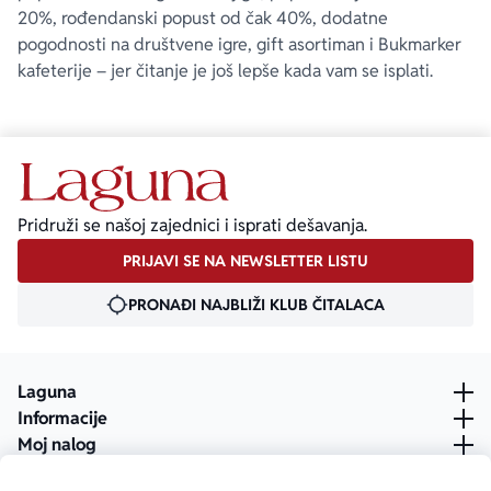
20%, rođendanski popust od čak 40%, dodatne
pogodnosti na društvene igre, gift asortiman i Bukmarker
kafeterije – jer čitanje je još lepše kada vam se isplati.
Pridruži se našoj zajednici i isprati dešavanja.
PRIJAVI SE NA NEWSLETTER LISTU
PRONAĐI NAJBLIŽI KLUB ČITALACA
Laguna
Informacije
Moj nalog