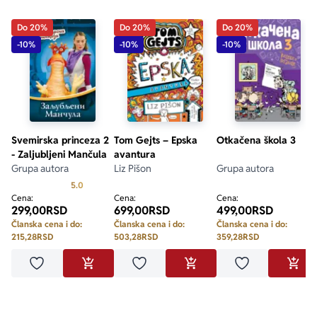
Do 20%
Do 20%
Do 20%
-10%
-10%
-10%
Svemirska princeza 2
Tom Gejts – Epska
Otkačena škola 3
- Zaljubljeni Mančula
avantura
Grupa autora
Liz Pišon
Grupa autora
Prosecna ocena je 5.0 od 5
5.0
Cena:
Cena:
Cena:
299,00
RSD
699,00
RSD
499,00
RSD
Članska cena i do:
Članska cena i do:
Članska cena i do:
215,28
RSD
503,28
RSD
359,28
RSD
Dodaj u omiljene
Dodaj u omiljene
Dodaj u omilje
DODAJ U KORPU
DODAJ U KORPU
DODA