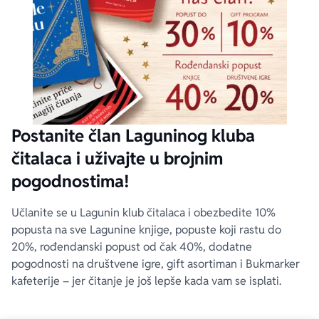
Postanite član Laguninog kluba
čitalaca i uživajte u brojnim
pogodnostima!
Učlanite se u Lagunin klub čitalaca i obezbedite 10%
popusta na sve Lagunine knjige, popuste koji rastu do
20%, rođendanski popust od čak 40%, dodatne
pogodnosti na društvene igre, gift asortiman i Bukmarker
kafeterije – jer čitanje je još lepše kada vam se isplati.