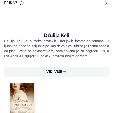
pod maskama Meri sve vreme provodi u naručju lorda 
PRIKAZI (1)
Astena izgleda kao da su bajke stvarnost. Hoće li ta 
bajka potrajati ili će surovost viktorijanskog doba 
pobediti ljubav...
Džulija Keli
Džulija Keli je autorka erotskih istorijskih bestseler romana. U 
ljubavne priče se zaljubila još kao devojčica i ubrzo je i sama počela 
da piše. Bavila se novinarstvom, nominovana je za nagradu EMI, a 
Los Anđeles, Njujork i Englesku smatra svojim domom.
VIDI VIŠE