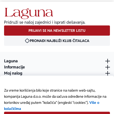
Pridruži se našoj zajednici i isprati dešavanja.
PRIJAVI SE NA NEWSLETTER LISTU
PRONAĐI NAJBLIŽI KLUB ČITALACA
Laguna
Informacije
Moj nalog
Za vreme korišćenja bilo koje stranice na našem web-sajtu,
kompanija Laguna d.o.o. može da sačuva određene informacije na
korisnikov uređaj putem "kolačića" (engleski "cookies").
Više o
kolačićima