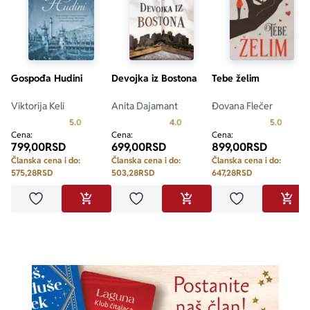
Gospođa Hudini
Devojka iz Bostona
Tebe želim
Viktorija Keli
Anita Dajamant
Đovana Flečer
Prosecna ocena je 5.0 od 5
Prosecna ocena je 4.0 od 5
Prosecn
5.0
4.0
5.0
Cena:
Cena:
Cena:
799,00
RSD
699,00
RSD
899,00
RSD
Članska cena i do:
Članska cena i do:
Članska cena i do:
575,28
RSD
503,28
RSD
647,28
RSD
Dodaj u omiljene
Dodaj u omiljene
Dodaj u omilje
DODAJ U KORPU
DODAJ U KORPU
DODA