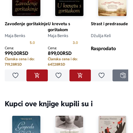
Zavođenje gorštakinje
U krevetu s
Strast i predrasude
gorštakom
Maja Benks
Maja Benks
Džulija Keli
Prosecna ocena je 5.0 od 5
Prosecna ocena je 3.0 od 5
5.0
3.0
Rasprodato
Cena:
Cena:
999,00
RSD
899,00
RSD
Članska cena i do:
Članska cena i do:
719,28
RSD
647,28
RSD
Dodaj u omiljene
Dodaj u omiljene
Dodaj u omilje
DODAJ U KORPU
DODAJ U KORPU
NED
Kupci ove knjige kupili su i