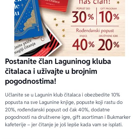
Postanite član Laguninog kluba
čitalaca i uživajte u brojnim
pogodnostima!
Učlanite se u Lagunin klub čitalaca i obezbedite 10%
popusta na sve Lagunine knjige, popuste koji rastu do
20%, rođendanski popust od čak 40%, dodatne
pogodnosti na društvene igre, gift asortiman i Bukmarker
kafeterije – jer čitanje je još lepše kada vam se isplati.