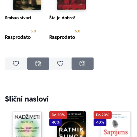
Smisao stvari
Šta je dobro?
Prosecna ocena je 5.0 od 5
Prosecna ocena je 5.0 od 5
5.0
5.0
Rasprodato
Rasprodato
Dodaj u omiljene
Dodaj u omiljene
NEDOSTUPNO
NEDOSTUPNO
Slični naslovi
Do 20%
Do 20%
-10%
-10%