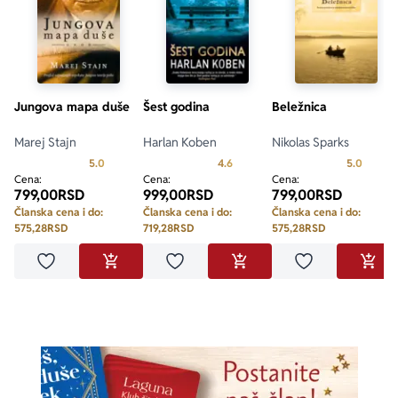
Jungova mapa duše
Šest godina
Beležnica
Marej Stajn
Harlan Koben
Nikolas Sparks
Prosecna ocena je 5.0 od 5
Prosecna ocena je 4.6 od 5
Prosecn
5.0
4.6
5.0
Cena:
Cena:
Cena:
799,00
RSD
999,00
RSD
799,00
RSD
Članska cena i do:
Članska cena i do:
Članska cena i do:
575,28
RSD
719,28
RSD
575,28
RSD
Dodaj u omiljene
Dodaj u omiljene
Dodaj u omilje
DODAJ U KORPU
DODAJ U KORPU
DODA