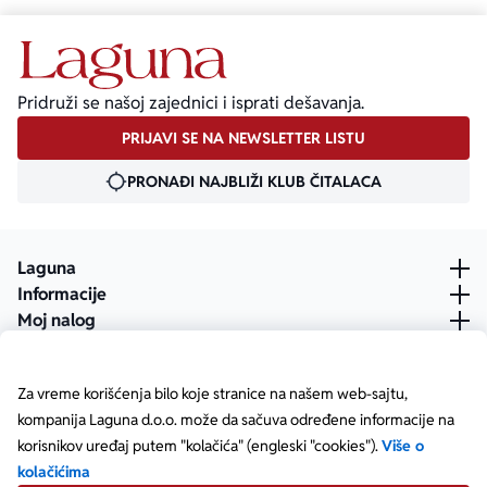
Pridruži se našoj zajednici i isprati dešavanja.
PRIJAVI SE NA NEWSLETTER LISTU
PRONAĐI NAJBLIŽI KLUB ČITALACA
Laguna
Informacije
Moj nalog
Za vreme korišćenja bilo koje stranice na našem web-sajtu,
kompanija Laguna d.o.o. može da sačuva određene informacije na
korisnikov uređaj putem "kolačića" (engleski "cookies").
Više o
kolačićima