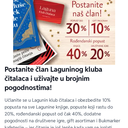
Postanite član Laguninog kluba
čitalaca i uživajte u brojnim
pogodnostima!
Učlanite se u Lagunin klub čitalaca i obezbedite 10%
popusta na sve Lagunine knjige, popuste koji rastu do
20%, rođendanski popust od čak 40%, dodatne
pogodnosti na društvene igre, gift asortiman i Bukmarker
kafeterije – jer čitanje je još lepše kada vam se isplati.