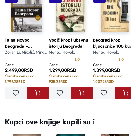
Tajna Novog
Vodič kroz ljubavnu
Beograd kroz
Beograda –
istoriju Beograda
ključaonice 100 kuća
dopunjeno izdanje
Zoran Lj. Nikolić, Mirko
Nenad Novak
Nenad Novak
Radonjić
Stefanović
Stefanović
Prosecna ocena je 5.0 od 5
Prosecn
5.0
5.0
Cena:
Cena:
Cena:
2.499,00
RSD
1.299,00
RSD
1.399,00
RSD
Članska cena i do:
Članska cena i do:
Članska cena i do:
1.799,28
RSD
935,28
RSD
1.007,28
RSD
Dodaj u omiljene
Dodaj u omiljene
Dodaj u omilje
DODAJ U KORPU
DODAJ U KORPU
DODA
Kupci ove knjige kupili su i