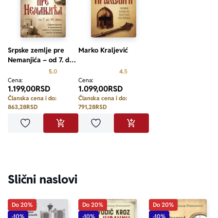
Srpske zemlje pre
Marko Kraljević
Nemanjića – od 7. do
10. veka
Prosecna ocena je 5.0 od 5
Prosecna ocena je 4.5 od 5
5.0
4.5
Cena:
Cena:
1.199,00
RSD
1.099,00
RSD
Članska cena i do:
Članska cena i do:
863,28
RSD
791,28
RSD
aboutPage.sr-only.custom-youtube-play-icon
Dodaj u omiljene
Dodaj u omiljene
DODAJ U KORPU
DODAJ U KORPU
Slični naslovi
Do 20%
Do 20%
Do 20%
-10%
-10%
-10%