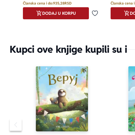
Članska cena i do:
935,28
RSD
Članska cena i
DODAJ U KORPU
DO
Dodaj u omiljene
Kupci ove knjige kupili su i
Pomeranje sadržaja slajdera u levo