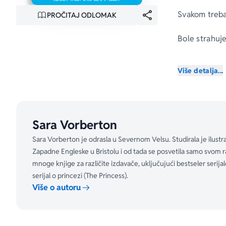
Svakom treba 
PROČITAJ ODLOMAK
Bole strahuje
Kada njegovoj
Više detalja...
Autorke slik
veri u sebe.
Sara Vorberton
Sara Vorberton je odrasla u Severnom Velsu. Studirala je ilustr
Zapadne Engleske u Bristolu i od tada se posvetila samo svom ra
mnoge knjige za različite izdavače, uključujući bestseler serij
serijal o princezi (The Princess).
Više o autoru