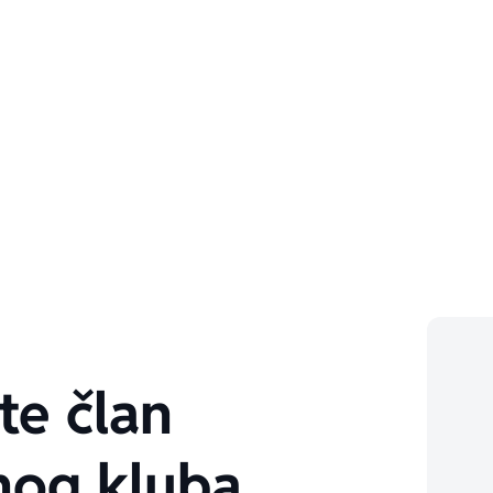
te član
nog kluba