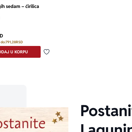
ih sedam – ćirilica
ć
D
 do:
791,28
RSD
DAJ U KORPU
Dodaj u omiljene
Postani
Laguni