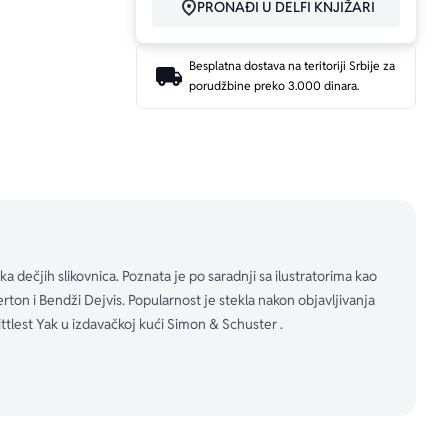
PRONAĐI U DELFI KNJIŽARI
Besplatna dostava na teritoriji Srbije za
porudžbine preko 3.000 dinara.
krila.
snazi volje i 
ka dečjih slikovnica. Poznata je po saradnji sa ilustratorima kao
erton i Bendži Dejvis. Popularnost je stekla nakon objavljivanja
ittlest Yak u izdavačkoj kući Simon & Schuster .