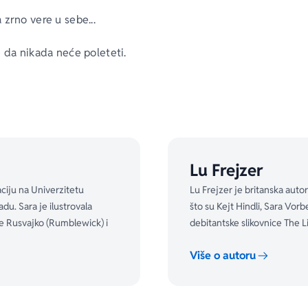
zrno vere u sebe...
 da nikada neće poleteti.
 najboljoj drugarici zatreba pomoć, Bole će poželeti da raširi 
ovnice 
Ima mesta za sve 
donose nam toplu priču o hrabrosti, 
Lu Frejzer
aciju na Univerzitetu
Lu Frejzer je britanska autor
du. Sara je ilustrovala
što su Kejt Hindli, Sara Vorb
ale Rusvajko (Rumblewick) i
debitantske slikovnice The L
Više o autoru