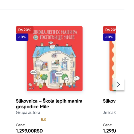
Do 20%
Do 20%
-10%
-10%
Pomeran
Slikovnica – Škola lepih manira
Slikovnica – S
gospođice Mile
Grupa autora
Jelica Greganovi
Prosecna ocena je 5.0 od 5
5.0
Cena:
Cena:
1.299,00
RSD
1.299,00
RSD