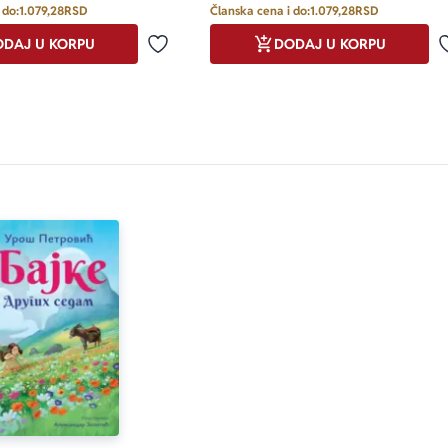
 do:
1.079,28
RSD
Članska cena i do:
1.079,28
RSD
DAJ U KORPU
DODAJ U KORPU
Dodaj u omiljene