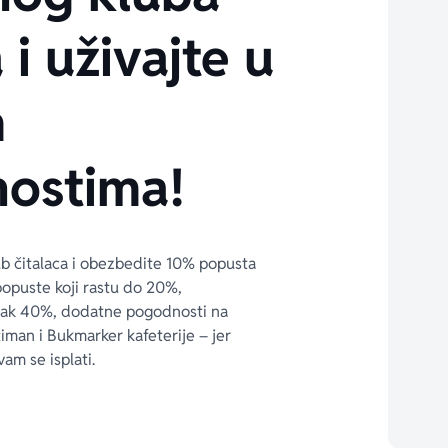
 i uživajte u
m
ostima!
ub čitalaca i obezbedite 10% popusta 
popuste koji rastu do 20%, 
čak 40%, dodatne pogodnosti na 
timan i Bukmarker kafeterije – jer 
vam se isplati.