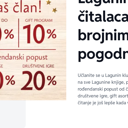
čitalaca
brojni
pogodn
Učlanite se u Lagunin kl
na sve Lagunine knjige, 
rođendanski popust od 
društvene igre, gift asor
čitanje je još lepše kada 