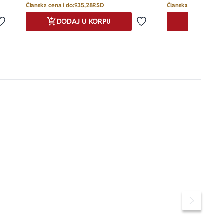
Članska cena i do:
935,28
RSD
Članska cena i do:
DODAJ U KORPU
DODA
Dodaj u omiljene
Dodaj u omiljene
Pomeran