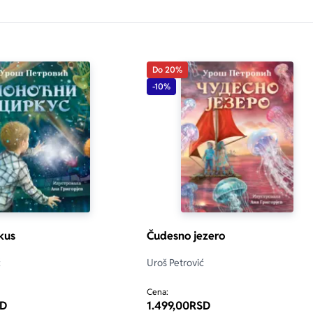
Do 20%
-10%
only.custom-youtube-play-icon
kus
Čudesno jezero
ć
Uroš Petrović
Cena:
D
1.499,00
RSD