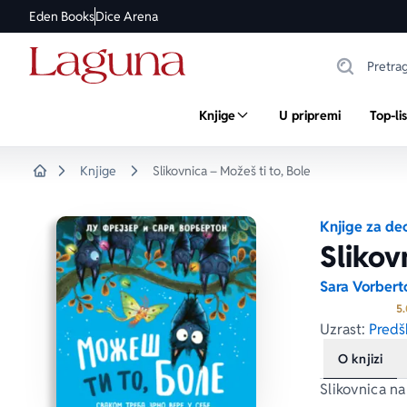
Eden Books
Dice Arena
Knjige
U pripremi
Top-li
Knjige
Slikovnica – Možeš ti to, Bole
Home
Knjige za de
Slikov
Sara Vorbert
5.
Uzrast:
Predšk
O knjizi
Slikovnica n