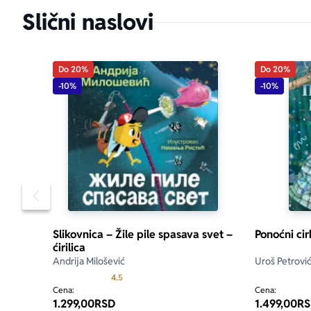
Slični naslovi
Do 20%
Do 20%
-10%
-10%
aboutPage.sr-
Pomeranje sadržaja slajdera u levo
Slikovnica – Žile pile spasava svet –
Ponoćni cir
ćirilica
Andrija Milošević
Uroš Petrovi
Prosecna ocena je 4.5 od 5
4.5
Cena:
Cena:
1.299,00
RSD
1.499,00
RS