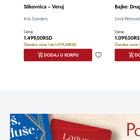
Slikovnica – Veruj
Bajke: Drug
Kris Sonders
Uroš Petrovi
Cena:
Cena:
1.499,00
RSD
1.099,00
RS
Članska cena i do:
1.079,28
RSD
Članska cena i
DODAJ U KORPU
DO
Dodaj u omiljene