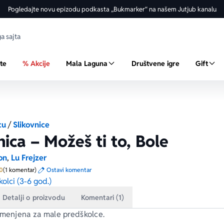
Pogledajte novu epizodu podkasta „Bukmarker“ na našem Jutjub kanalu
ste
% Akcije
Mala Laguna
Društvene igre
Gift
cu
/
Slikovnice
nica – Možeš ti to, Bole
on
,
Lu Frejzer
Prosecna ocena je 5.0 od 5
0
(1 komentar)
Ostavi komentar
olci (3-6 god.)
Detalji o proizvodu
Komentari (1)
amenjena za male predškolce.