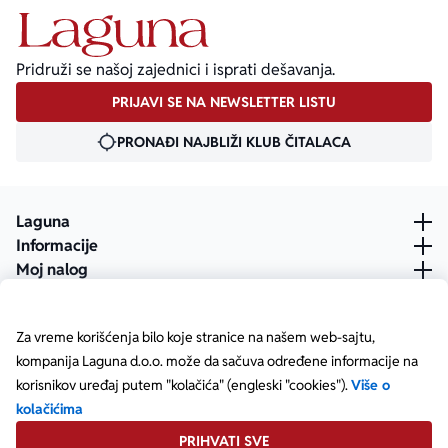
Pridruži se našoj zajednici i isprati dešavanja.
PRIJAVI SE NA NEWSLETTER LISTU
PRONAĐI NAJBLIŽI KLUB ČITALACA
Laguna
Informacije
Moj nalog
Za vreme korišćenja bilo koje stranice na našem web-sajtu,
kompanija Laguna d.o.o. može da sačuva određene informacije na
korisnikov uređaj putem "kolačića" (engleski "cookies").
Više o
kolačićima
PRIHVATI SVE