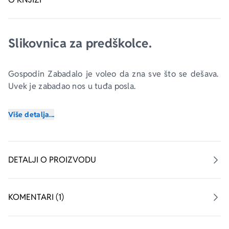
Slikovnica za predškolce.
Gospodin Zabadalo je voleo da zna sve što se dešava. 
Uvek je zabadao nos u tuđa posla. 
I šta mislite, šta se dogodi onima koji svuda zabadaju 
Više detalja...
nos?
DETALJI O PROIZVODU
KOMENTARI (1)