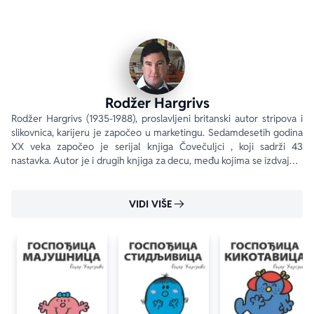
Rodžer Hargrivs
Rodžer Hargrivs (1935-1988), proslavljeni britanski autor stripova i 
slikovnica, karijeru je započeo u marketingu. Sedamdesetih godina 
XX veka započeo je serijal knjiga Čovečuljci , koji sadrži 43 
nastavka. Autor je i drugih knjiga za decu, među kojima se izdvajaju 
The Timbucktoo i serijal John Mouse . www.mrsneeze.
VIDI VIŠE