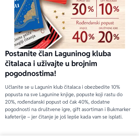
Postanite član Laguninog kluba
čitalaca i uživajte u brojnim
pogodnostima!
Učlanite se u Lagunin klub čitalaca i obezbedite 10%
popusta na sve Lagunine knjige, popuste koji rastu do
20%, rođendanski popust od čak 40%, dodatne
pogodnosti na društvene igre, gift asortiman i Bukmarker
kafeterije – jer čitanje je još lepše kada vam se isplati.