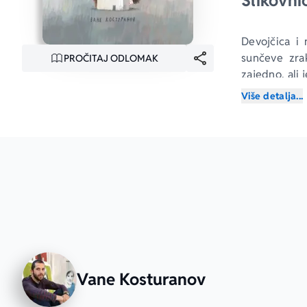
Slikovni
Devojčica i
sunčeve zra
PROČITAJ ODLOMAK
zajedno, ali 
Više detalja...
„Devojčica i 
Vane Kosturanov