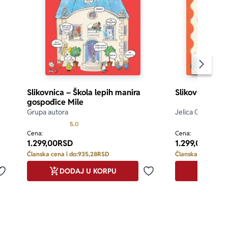
Pomeran
Slikovnica – Škola lepih manira
Slikovnica – S
gospođice Mile
Grupa autora
Jelica Greganovi
Prosecna ocena je 5.0 od 5
5.0
Cena:
Cena:
1.299,00
RSD
1.299,00
RSD
Članska cena i do:
935,28
RSD
Članska cena i do:
DODAJ U KORPU
DODA
Dodaj u omiljene
Dodaj u omiljene