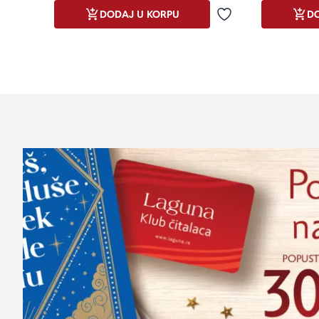
DODAJ U KORPU
DO
Dodaj u omiljene