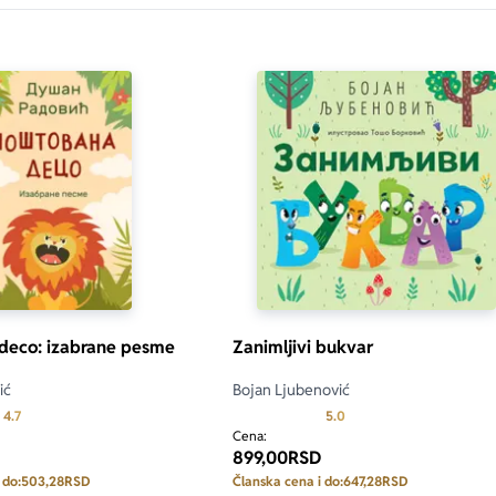
deco: izabrane pesme
Zanimljivi bukvar
ić
Bojan Ljubenović
Prosecna ocena je 4.7 od 5
Prosecna ocena je 5.0 o
4.7
5.0
Cena:
899,00
RSD
 do:
503,28
RSD
Članska cena i do:
647,28
RSD