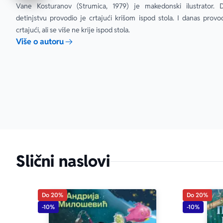
Vane Kosturanov (Strumica, 1979) je makedonski ilustrator. 
detinjstvu provodio je crtajući krišom ispod stola. I danas provod
crtajući, ali se više ne krije ispod stola.
Više o autoru
aboutPage.sr-
Slični naslovi
Do 20%
Do 20%
-10%
-10%