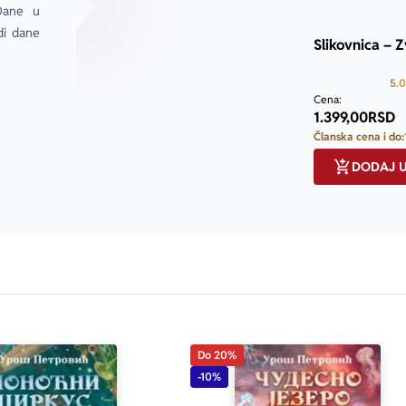
Dane u 
i dane 
Slikovnica – 
5.0
only.custom-youtube-play-icon
Cena:
1.399,00
RSD
Članska cena i do:
DODAJ 
Do 20%
-10%