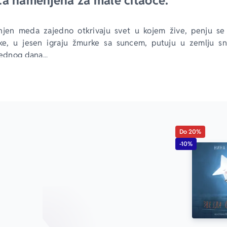
ca namenjena za male čitaoce.
 njen meda zajedno otkrivaju svet u kojem žive, penju se
ke, u jesen igraju žmurke sa suncem, putuju u zemlju sno
jednog dana...
meda“ su topla, maštovita priča o drugarstvu i odrastanju.
Do 20%
-10%