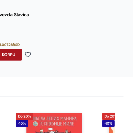
Zvezda Slavica
Prosecna ocena je 5.0 od 5
1.007,28
RSD
U KORPU
Dodaj u omiljene
Do 20%
Do 20%
-10%
-10%