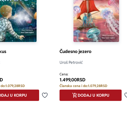
kus
Čudesno jezero
ć
Uroš Petrović
Cena:
D
1.499,00
RSD
 do:
1.079,28
RSD
Članska cena i do:
1.079,28
RSD
DAJ U KORPU
DODAJ U KORPU
Dodaj u omiljene