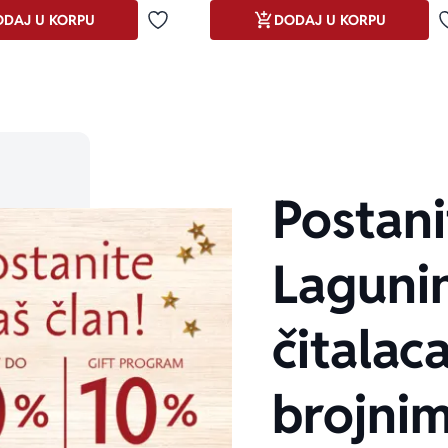
DAJ U KORPU
DODAJ U KORPU
Dodaj u omiljene
Postani
Laguni
čitalaca
brojni