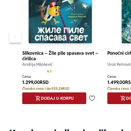
Pomeranje sadržaja slajdera u levo
Slikovnica – Žile pile spasava svet –
Ponoćni cir
ćirilica
Andrija Milošević
Uroš Petrovi
Prosecna ocena je 4.5 od 5
4.5
Cena:
Cena:
1.299,00
RSD
1.499,00
RS
Članska cena i do:
935,28
RSD
Članska cena i
DODAJ U KORPU
DO
Dodaj u omiljene