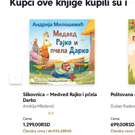
Kupci ove knjige kupili su i
Pomeranje sadržaja slajdera u levo
Slikovnica – Medved Rajko i pčela
Poštovana 
Darko
Andrija Milošević
Dušan Radov
Prosecna ocena je 5.0 od 5
5.0
Cena:
Cena:
1.299,00
RSD
699,00
RSD
Članska cena i do:
935,28
RSD
Članska cena i