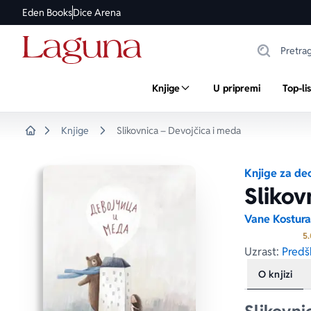
Eden Books
Dice Arena
Knjige
U pripremi
Top-li
Knjige
Slikovnica – Devojčica i meda
Home
Knjige za de
Slikov
Vane Kostur
5.
Uzrast:
Predšk
O knjizi