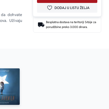
DODAJ U LISTU ŽELJA
DODAJ U OMILJENE
 da dohvate 
va. Uživaju 
Besplatna dostava na teritoriji Srbije za
porudžbine preko 3.000 dinara.