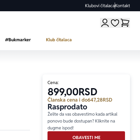
Klubovi čitalaca
Kontakt
Moji omiljeni a
#Bukmarker
Klub čitalaca
Cena:
899,00
RSD
Članska cena i do
647,28
RSD
Rasprodato
Želite da vas obavestimo kada artikal
ponovo bude dostupan? Kliknite na
dugme ispod!
OBAVESTI ME