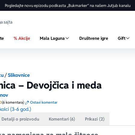
Pogledajte novu epizodu podkasta „Bukmarker“ na našem Jutjub kanalu
ste
% Akcije
Mala Laguna
Društvene igre
Gift
cu
/
Slikovnice
nica – Devojčica i meda
anov
Prosecna ocena je 5.0 od 5
0
(6 komentara)
Ostavi komentar
olci (3-6 god.)
Detalji o proizvodu
Komentari (6)
Prikazi (2)