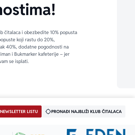
ostima!
ub čitalaca i obezbedite 10% popusta 
popuste koji rastu do 20%, 
čak 40%, dodatne pogodnosti na 
timan i Bukmarker kafeterije – jer 
vam se isplati.
 NEWSLETTER LISTU
PRONAĐI NAJBLIŽI KLUB ČITALACA