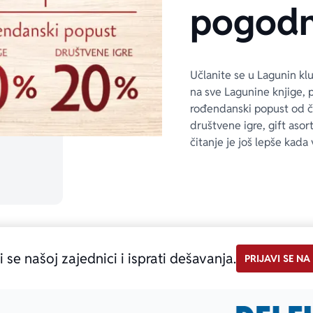
pogodn
Učlanite se u Lagunin kl
na sve Lagunine knjige, 
rođendanski popust od 
društvene igre, gift asor
čitanje je još lepše kada 
i se našoj zajednici i isprati dešavanja.
PRIJAVI SE NA