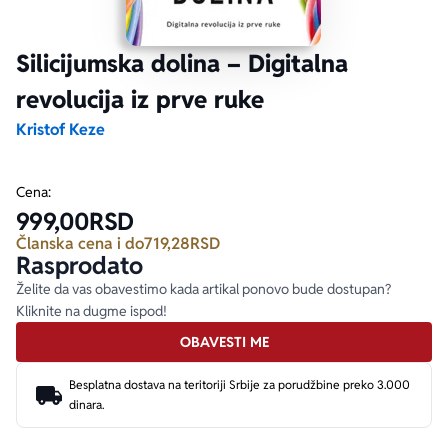
Ekranizovane knjige
Poezija
Bojan Ljubenović
Peter Handke
Silicijumska dolina – Digitalna
revolucija iz prve ruke
Za poklon
Lični razvoj i popularna psihologija
Dejan Tiago-Stanković
Harlan Koben
Kristof Keze
E-knjige
Biografija
Milica Jakovljević Mir-Jam
Elif Šafak
Cena:
999,00
RSD
Autori
Članska cena i do
719,28
RSD
Rasprodato
Želite da vas obavestimo kada artikal ponovo bude dostupan?
Kliknite na dugme ispod!
OBAVESTI ME
Besplatna dostava na teritoriji Srbije za porudžbine preko 3.000
dinara.