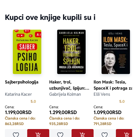
Kupci ove knjige kupili su i
Sajberpsihologija
Haker, trol,
Ilon Mask: Tesla,
uzbunjivač, špijun:
SpaceX i potraga za
Katarina Kacer
mnoga lica Anonimusa
Gabrijela Kolman
fantastičnom
Ešli Vens
budućnošću
Prosecna ocena je 5.0 od 5
Prosecn
5.0
5.0
Cena:
Cena:
Cena:
1.199,00
RSD
1.299,00
RSD
1.099,00
RSD
Članska cena i do:
Članska cena i do:
Članska cena i do:
863,28
RSD
935,28
RSD
791,28
RSD