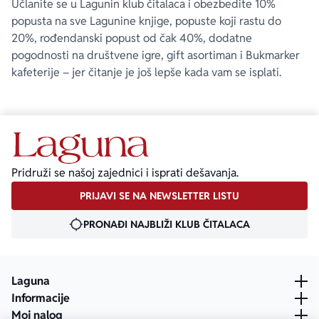
Učlanite se u Lagunin klub čitalaca i obezbedite 10%
popusta na sve Lagunine knjige, popuste koji rastu do
20%, rođendanski popust od čak 40%, dodatne
pogodnosti na društvene igre, gift asortiman i Bukmarker
kafeterije – jer čitanje je još lepše kada vam se isplati.
Pridruži se našoj zajednici i isprati dešavanja.
PRIJAVI SE NA NEWSLETTER LISTU
PRONAĐI NAJBLIŽI KLUB ČITALACA
Laguna
Informacije
Moj nalog