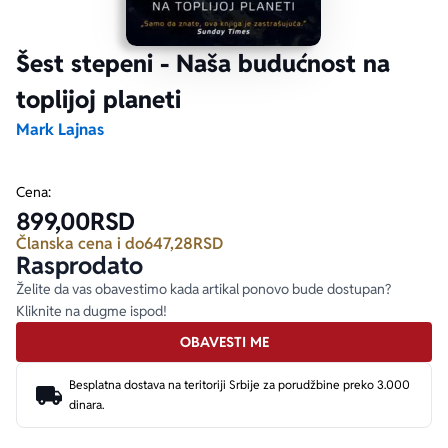
Ekranizovane knjige
Poezija
Bojan Ljubenović
Peter Handke
Šest stepeni - Naša budućnost na
toplijoj planeti
Za poklon
Lični razvoj i popularna psihologija
Dejan Tiago-Stanković
Harlan Koben
Mark Lajnas
E-knjige
Biografija
Milica Jakovljević Mir-Jam
Elif Šafak
Cena:
899,00
RSD
Autori
Članska cena i do
647,28
RSD
Rasprodato
Želite da vas obavestimo kada artikal ponovo bude dostupan?
Kliknite na dugme ispod!
OBAVESTI ME
Besplatna dostava na teritoriji Srbije za porudžbine preko 3.000
dinara.