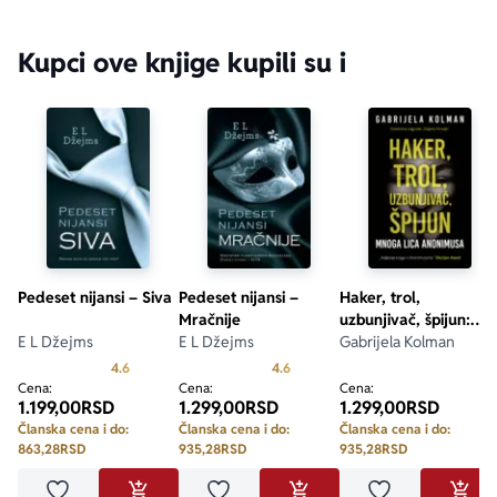
Kupci ove knjige kupili su i
Pedeset nijansi – Siva
Pedeset nijansi –
Haker, trol,
Mračnije
uzbunjivač, špijun:
E L Džejms
E L Džejms
mnoga lica Anonimus
Gabrijela Kolman
Prosecna ocena je 4.6 od 5
Prosecna ocena je 4.6 od 5
4.6
4.6
Cena:
Cena:
Cena:
1.199,00
RSD
1.299,00
RSD
1.299,00
RSD
Članska cena i do:
Članska cena i do:
Članska cena i do:
863,28
RSD
935,28
RSD
935,28
RSD