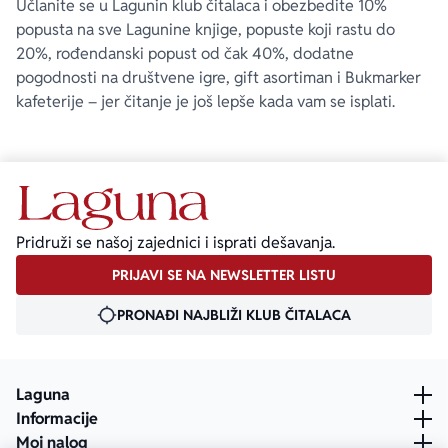
Učlanite se u Lagunin klub čitalaca i obezbedite 10%
popusta na sve Lagunine knjige, popuste koji rastu do
20%, rođendanski popust od čak 40%, dodatne
pogodnosti na društvene igre, gift asortiman i Bukmarker
kafeterije – jer čitanje je još lepše kada vam se isplati.
Pridruži se našoj zajednici i isprati dešavanja.
PRIJAVI SE NA NEWSLETTER LISTU
PRONAĐI NAJBLIŽI KLUB ČITALACA
Laguna
Informacije
Moj nalog