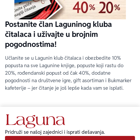
Postanite član Laguninog kluba
čitalaca i uživajte u brojnim
pogodnostima!
Učlanite se u Lagunin klub čitalaca i obezbedite 10%
popusta na sve Lagunine knjige, popuste koji rastu do
20%, rođendanski popust od čak 40%, dodatne
pogodnosti na društvene igre, gift asortiman i Bukmarker
kafeterije – jer čitanje je još lepše kada vam se isplati.
Pridruži se našoj zajednici i isprati dešavanja.