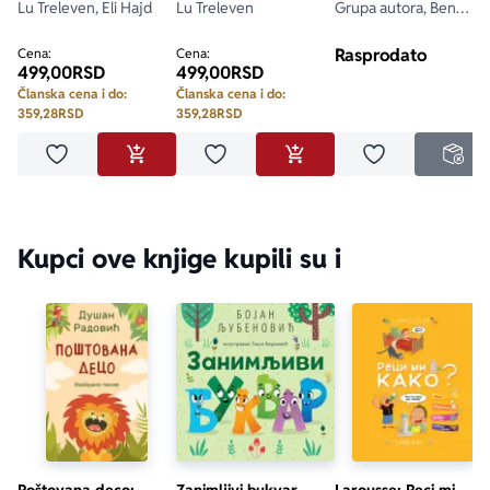
godina
Lu Treleven, Eli Hajd
godina
Lu Treleven
Grupa autora, Ben
Habard, Suzi Lin, Emili
Hokins, Tom Adams
Rasprodato
Cena:
Cena:
499,00
RSD
499,00
RSD
Članska cena i do:
Članska cena i do:
359,28
RSD
359,28
RSD
Dodaj u omiljene
Dodaj u omiljene
Dodaj u omilje
DODAJ U KORPU
DODAJ U KORPU
NED
Kupci ove knjige kupili su i