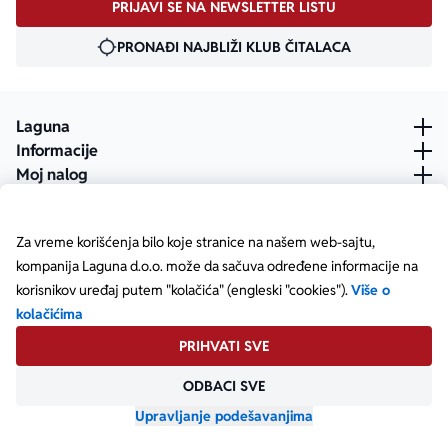
PRIJAVI SE NA NEWSLETTER LISTU
PRONAĐI NAJBLIŽI KLUB ČITALACA
Laguna
Informacije
Moj nalog
Za vreme korišćenja bilo koje stranice na našem web-sajtu,
kompanija Laguna d.o.o. može da sačuva određene informacije na
korisnikov uređaj putem "kolačića" (engleski "cookies").
Više o
kolačićima
PRIHVATI SVE
ODBACI SVE
Posetite našu Facebook stranicu
Posetite našu X stranicu
Posetite našu Instagram stranicu
Posetite naš YouTube
Posetite našu TikTok stranicu
Posetite našu LinkedIn stranicu
Copyright © Laguna d.o.o. Starine Novaka 23, Beograd •
Matični broj: 17414844
Upravljanje podešavanjima
Powered by