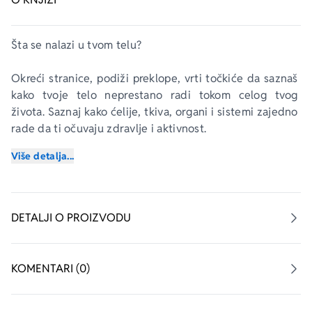
Šta se nalazi u tvom telu? 
Okreći stranice, podiži preklope, vrti točkiće da saznaš 
kako tvoje telo neprestano radi tokom celog tvog 
života. Saznaj kako ćelije, tkiva, organi i sistemi zajedno 
rade da ti očuvaju zdravlje i aktivnost. 
Više detalja...
Podigni preklope da vidiš kako ti telo radi.
Okreći folije da otkriješ unutrašnji mehanizam ljudskog 
tela.
DETALJI O PROIZVODU
KOMENTARI (0)