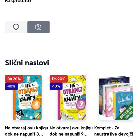
Rasprodato
Dodaj u omiljene
NEDOSTUPNO
Slični naslovi
Do 20%
Do 20%
-10%
-10%
Ne otvaraj ovu knjigu
Ne otvaraj ovu knjigu
Komplet - Za
dok ne napuniš 8
dok ne napuniš 9
neustrašive devojčice