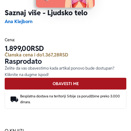
Saznaj više - Ljudsko telo
Ekranizovane knjige
Poezija
Bojan Ljubenović
Peter Handke
Ana Klejborn
Za poklon
Lični razvoj i popularna psihologija
Dejan Tiago-Stanković
Harlan Koben
Cena:
1.899,00
RSD
E-knjige
Biografija
Milica Jakovljević Mir-Jam
Elif Šafak
Članska cena i do
1.367,28
RSD
Rasprodato
Autori
Želite da vas obavestimo kada artikal ponovo bude dostupan?
Kliknite na dugme ispod!
OBAVESTI ME
Besplatna dostava na teritoriji Srbije za porudžbine preko 3.000
dinara.
O KNJIZI