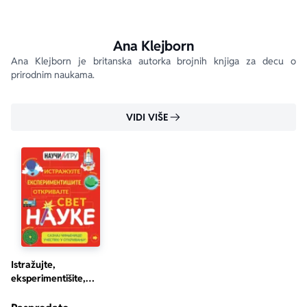
Ana Klejborn
Ana Klejborn je britanska autorka brojnih knjiga za decu o 
prirodnim naukama.
VIDI VIŠE
Istražujte,
eksperimentišite,
otkrivajte svet nauke