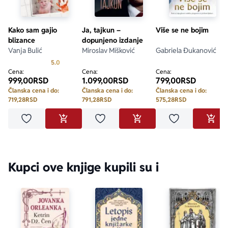
Kako sam gajio
Ja, tajkun –
Više se ne bojim
blizance
dopunjeno izdanje
Vanja Bulić
Miroslav Mišković
Gabriela Đukanović
Prosecna ocena je 5.0 od 5
5.0
Cena:
Cena:
Cena:
999,00
RSD
1.099,00
RSD
799,00
RSD
Članska cena i do:
Članska cena i do:
Članska cena i do:
719,28
RSD
791,28
RSD
575,28
RSD
Dodaj u omiljene
Dodaj u omiljene
Dodaj u omilje
DODAJ U KORPU
DODAJ U KORPU
DODA
Kupci ove knjige kupili su i