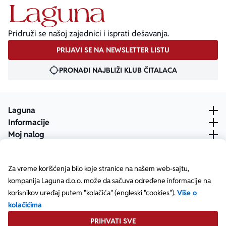
Pridruži se našoj zajednici i isprati dešavanja.
PRIJAVI SE NA NEWSLETTER LISTU
PRONAĐI NAJBLIŽI KLUB ČITALACA
Laguna
Informacije
Moj nalog
Za vreme korišćenja bilo koje stranice na našem web-sajtu,
kompanija Laguna d.o.o. može da sačuva određene informacije na
korisnikov uređaj putem "kolačića" (engleski "cookies").
Više o
kolačićima
PRIHVATI SVE