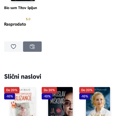
Bio sam Titov špijun
Prosecna ocena je 5.0 od 5
5.0
Rasprodato
Dodaj u omiljene
NEDOSTUPNO
Slični naslovi
Do 20%
Do 20%
Do 20%
-10%
-10%
-10%