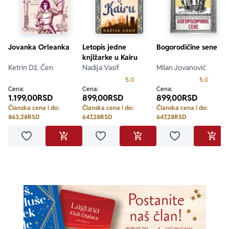
Jovanka Orleanka
Letopis jedne
Bogorodičine sene
knjižarke u Kairu
Ketrin Dž. Čen
Nadija Vasif
Milan Jovanović
Prosecna ocena je 5.0 od 5
Prosecn
5.0
5.0
Cena:
Cena:
Cena:
1.199,00
RSD
899,00
RSD
899,00
RSD
Članska cena i do:
Članska cena i do:
Članska cena i do:
863,28
RSD
647,28
RSD
647,28
RSD
Dodaj u omiljene
Dodaj u omiljene
Dodaj u omilje
DODAJ U KORPU
DODAJ U KORPU
DODA