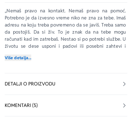
„Nemaš pravo na kontakt. Nemaš pravo na pomoć. 
Potrebno je da izvesno vreme niko ne zna za tebe. Imaš 
adresu na koju treba povremeno da se javiš. Treba samo 
da postojiš. Da si živ. To je znak da na tebe mogu 
računati kad im zatrebaš. Nestao si po potrebi službe. U 
životu se dese usponi i padovi ili posebni zahtevi i 
teške situacije. Ovo drugo se upravo desilo meni.“
Više detalja...
Knjiga pred vama je skup najrazličitijih špijunskih 
zadataka neustrašivog Titovog obaveštajca koga su 
strane obaveštajne službe beležile pod kodnim imenom 
DETALJI O PROIZVODU
Relja R 7.3: saradnja sa Mosadom, otmica svetski 
poznate manekenke, pregovori o atomskoj bombi, šverc 
dijamanata u Parizu, bliski kontakt i saradnja sa 
KOMENTARI (5)
italijanskom mafijom, detaljno opisan proces 
objavljivanja Titove smrti (i reperkusija u obaveštajnim 
službama bivših država SFRJ), posledice 
bombardovanja kineske ambasade u Beogradu 1999. 