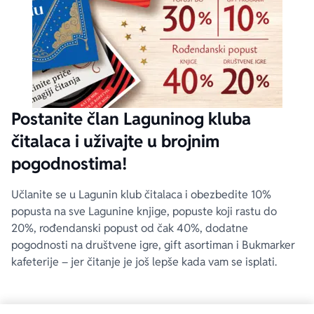
Postanite član Laguninog kluba
čitalaca i uživajte u brojnim
pogodnostima!
Učlanite se u Lagunin klub čitalaca i obezbedite 10%
popusta na sve Lagunine knjige, popuste koji rastu do
20%, rođendanski popust od čak 40%, dodatne
pogodnosti na društvene igre, gift asortiman i Bukmarker
kafeterije – jer čitanje je još lepše kada vam se isplati.