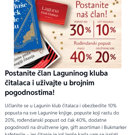
Postanite član Laguninog kluba
čitalaca i uživajte u brojnim
pogodnostima!
Učlanite se u Lagunin klub čitalaca i obezbedite 10%
popusta na sve Lagunine knjige, popuste koji rastu do
20%, rođendanski popust od čak 40%, dodatne
pogodnosti na društvene igre, gift asortiman i Bukmarker
kafeterije – jer čitanje je još lepše kada vam se isplati.