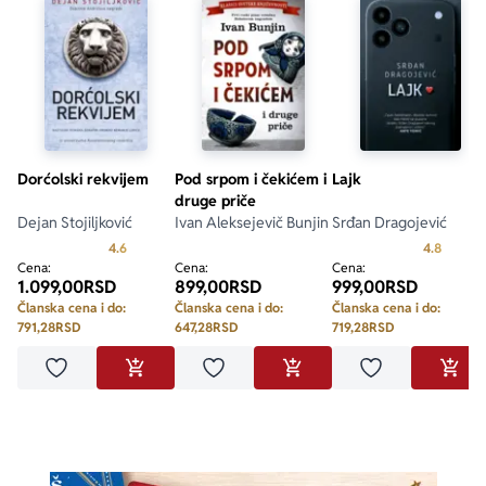
Dorćolski rekvijem
Pod srpom i čekićem i
Lajk
druge priče
Dejan Stojiljković
Ivan Aleksejevič Bunjin
Srđan Dragojević
Prosecna ocena je 4.6 od 5
Prosecn
4.6
4.8
Cena:
Cena:
Cena:
1.099,00
RSD
899,00
RSD
999,00
RSD
Članska cena i do:
Članska cena i do:
Članska cena i do:
791,28
RSD
647,28
RSD
719,28
RSD
Dodaj u omiljene
Dodaj u omiljene
Dodaj u omilje
DODAJ U KORPU
DODAJ U KORPU
DODA