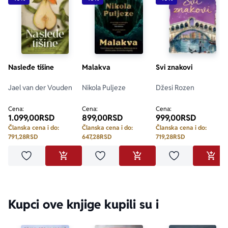
Nasleđe tišine
Malakva
Svi znakovi
Jael van der Vouden
Nikola Puljeze
Džesi Rozen
Cena:
Cena:
Cena:
1.099,00
RSD
899,00
RSD
999,00
RSD
Članska cena i do:
Članska cena i do:
Članska cena i do:
791,28
RSD
647,28
RSD
719,28
RSD
Dodaj u omiljene
Dodaj u omiljene
Dodaj u omilje
DODAJ U KORPU
DODAJ U KORPU
DODA
Kupci ove knjige kupili su i