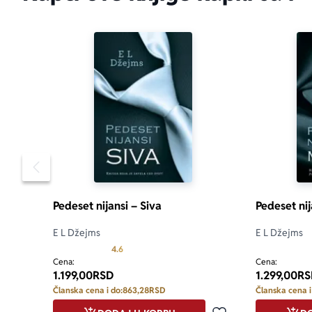
Pomeranje sadržaja slajdera u levo
Pedeset nijansi – Siva
Pedeset nij
E L Džejms
E L Džejms
Prosecna ocena je 4.6 od 5
4.6
Cena:
Cena:
1.199,00
RSD
1.299,00
RS
Članska cena i do:
863,28
RSD
Članska cena i