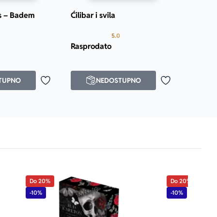
s – Badem
Ćilibar i svila
Prosecna ocena je 5.0 od 5
Prosecna ocena je 5.0 od 5
5.0
Rasprodato
TUPNO
NEDOSTUPNO
Dodaj u omiljene
Dodaj u omilje
Do 20%
Do 20%
-10%
-10%