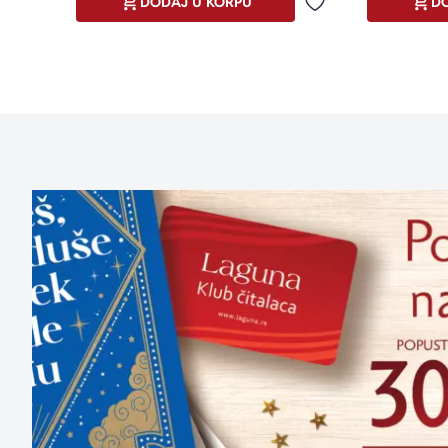
DODAJ U KORPU
DO
Dodaj u omiljene