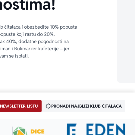
ostima!
ub čitalaca i obezbedite 10% popusta 
popuste koji rastu do 20%, 
čak 40%, dodatne pogodnosti na 
timan i Bukmarker kafeterije – jer 
vam se isplati.
 NEWSLETTER LISTU
PRONAĐI NAJBLIŽI KLUB ČITALACA