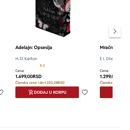
Pomeran
Adelajn: Opsesija
Mračnije
H. D. Karlton
E L Džejms
d 5
Prosecna ocena je 5.0 od 5
5.0
5.0
Cena:
Cena:
1.699,00
RSD
1.299,00
RSD
Članska cena i do:
1.223,28
RSD
Članska cena i do:
DODAJ U KORPU
DODA
Dodaj u omiljene
Dodaj u omiljene