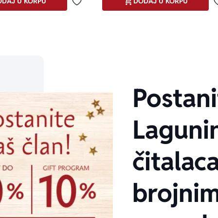
DAJ U KORPU
DODAJ U KORPU
Dodaj u omiljene
Postani
Laguni
čitalaca
brojni