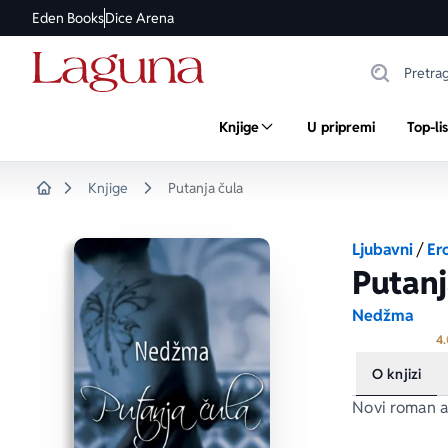
Eden Books
Dice Arena
Knjige
U pripremi
Top-li
Knjige
Putanja čula
Home
Ljubavni
/
Er
Putanj
Nedžma
4.
O knjizi
Novi roman a