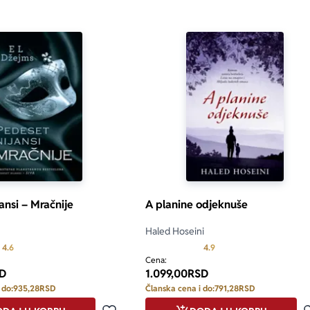
ansi – Mračnije
A planine odjeknuše
Haled Hoseini
Prosecna ocena je 4.6 od 5
Prosecna ocena je 4.9 od
4.6
4.9
Cena:
D
1.099,00
RSD
 do:
935,28
RSD
Članska cena i do:
791,28
RSD