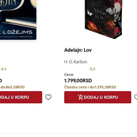
Adelajn: Lov
H. D. Karlton
Prosecna ocena je 4.4 od 5
Prosecna ocena je 5.0 o
4.4
5.0
Cena:
D
1.799,00
RSD
 do:
863,28
RSD
Članska cena i do:
1.295,28
RSD
DAJ U KORPU
DODAJ U KORPU
Dodaj u omiljene