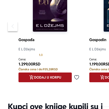
Pomeranje sadržaja slajdera u levo
Gospođa
Gospodin
E L Džejms
E L Džejms
Prosecna ocena je 1.0 od 5
1.0
Cena:
Cena:
1.299,00
RSD
1.199,00
RS
Članska cena i do:
935,28
RSD
Članska cena i
DODAJ U KORPU
DO
Dodaj u omiljene
Kupci ove knjige kupili su i