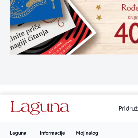
Pridruž
Laguna
Informacije
Moj nalog