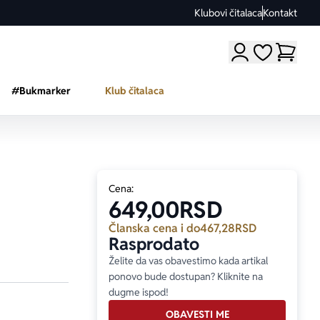
Klubovi čitalaca
Kontakt
Moji omiljeni a
#Bukmarker
Klub čitalaca
Cena:
649,00
RSD
Članska cena i do
467,28
RSD
Rasprodato
Želite da vas obavestimo kada artikal
ponovo bude dostupan? Kliknite na
dugme ispod!
OBAVESTI ME