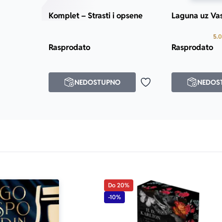
Komplet – Strasti i opsene
Laguna uz Va
5.0
Rasprodato
Rasprodato
NEDOSTUPNO
NEDOS
Dodaj u omiljene
Do 20%
-10%