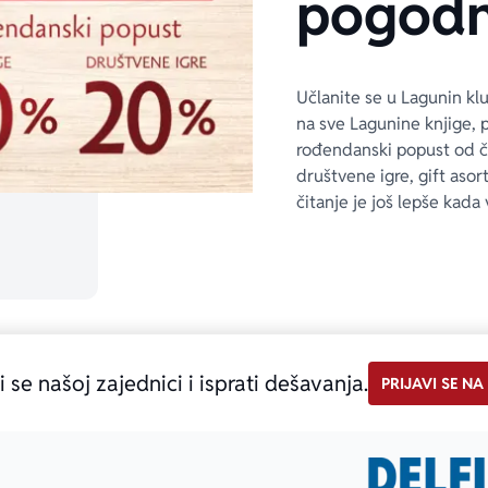
pogodn
Učlanite se u Lagunin kl
na sve Lagunine knjige, 
rođendanski popust od 
društvene igre, gift asor
čitanje je još lepše kada 
i se našoj zajednici i isprati dešavanja.
PRIJAVI SE NA