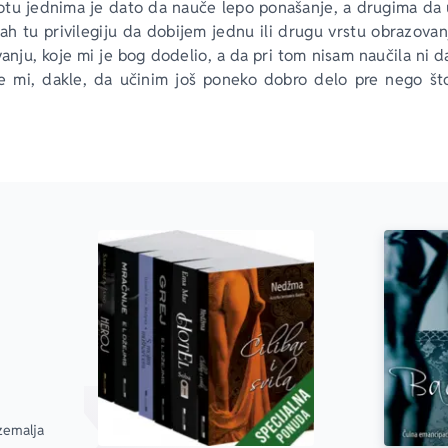
tu jednima je dato da nauče lepo ponašanje, a drugima da 
ah tu privilegiju da dobijem jednu ili drugu vrstu obrazovan
anju, koje mi je bog dodelio, a da pri tom nisam naučila ni d
e mi, dakle, da učinim još poneko dobro delo pre nego št
u mladu devojku u tajne ljubavi. I to, naravno, u najvećoj t
avno donela odluku da svojim žiteljima zabrani seks i da se z
 Ako utvrde ko sam, svakako će me obesiti.
emalja 