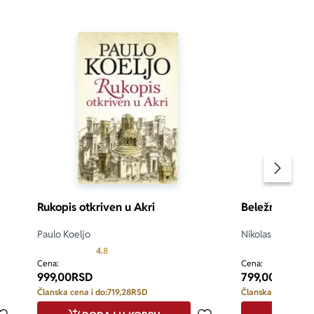
Pomeran
Rukopis otkriven u Akri
Beležnica
Paulo Koeljo
Nikolas Sparks
 5
Prosecna ocena je 4.8 od 5
4.8
5.0
Cena:
Cena:
999,00
RSD
799,00
RSD
Članska cena i do:
719,28
RSD
Članska cena i do: