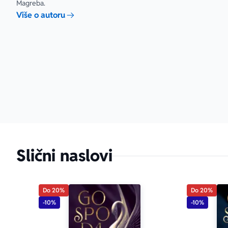
Magreba.
Više o autoru
Slični naslovi
Do 20%
Do 20%
-10%
-10%