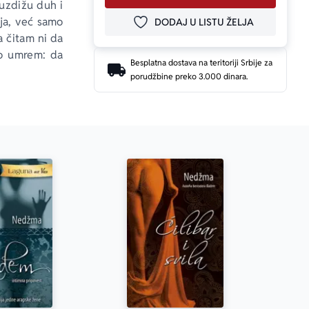
uzdižu duh i 
ja, već samo 
DODAJ U LISTU ŽELJA
DODAJ U OMILJENE
a čitam ni da 
o umrem: da 
Besplatna dostava na teritoriji Srbije za
ajnosti. Ova 
porudžbine preko 3.000 dinara.
aogrne velom 