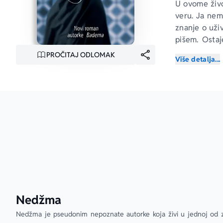
U ovome živo
veru. Ja nem
znanje o uživ
pišem. Ostaj
posvetim nek
PROČITAJ ODLOMAK
Više detalja...
zemlja je od
lažne vrline.
Nedžma
Nedžma
Nedžma je pseudonim nepoznate autorke koja živi u jednoj od z