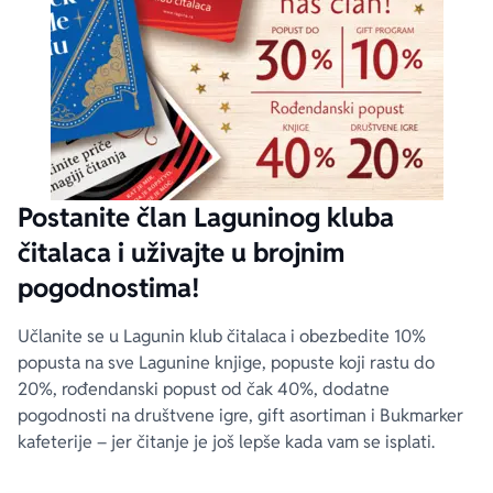
Postanite član Laguninog kluba
čitalaca i uživajte u brojnim
pogodnostima!
Učlanite se u Lagunin klub čitalaca i obezbedite 10%
popusta na sve Lagunine knjige, popuste koji rastu do
20%, rođendanski popust od čak 40%, dodatne
pogodnosti na društvene igre, gift asortiman i Bukmarker
kafeterije – jer čitanje je još lepše kada vam se isplati.