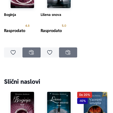
bestselera 
New York Timesa
Boginja
Lišena snova
Prosecna ocena je 4.8 od 5
Prosecna ocena je 5.0 od 5
4.8
5.0
Rasprodato
Rasprodato
Dodaj u omiljene
Dodaj u omiljene
NEDOSTUPNO
NEDOSTUPNO
Slični naslovi
Do 20%
-10%