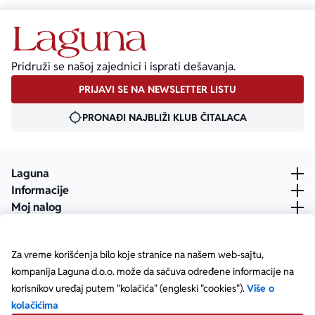
Pridruži se našoj zajednici i isprati dešavanja.
PRIJAVI SE NA NEWSLETTER LISTU
PRONAĐI NAJBLIŽI KLUB ČITALACA
Laguna
Informacije
Moj nalog
Za vreme korišćenja bilo koje stranice na našem web-sajtu,
kompanija Laguna d.o.o. može da sačuva određene informacije na
korisnikov uređaj putem "kolačića" (engleski "cookies").
Više o
kolačićima