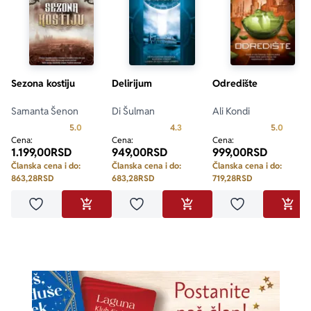
Sezona kostiju
Delirijum
Odredište
Samanta Šenon
Di Šulman
Ali Kondi
Prosecna ocena je 5.0 od 5
Prosecna ocena je 4.3 od 5
Prosecn
5.0
4.3
5.0
Cena:
Cena:
Cena:
1.199,00
RSD
949,00
RSD
999,00
RSD
Članska cena i do:
Članska cena i do:
Članska cena i do:
863,28
RSD
683,28
RSD
719,28
RSD
Dodaj u omiljene
Dodaj u omiljene
Dodaj u omilje
DODAJ U KORPU
DODAJ U KORPU
DODA