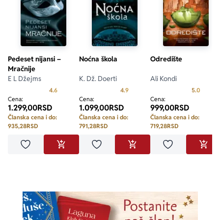
Pedeset nijansi –
Noćna škola
Odredište
Mračnije
E L Džejms
K. Dž. Doerti
Ali Kondi
Prosecna ocena je 4.6 od 5
Prosecna ocena je 4.9 od 5
Prosecn
4.6
4.9
5.0
Cena:
Cena:
Cena:
1.299,00
RSD
1.099,00
RSD
999,00
RSD
Članska cena i do:
Članska cena i do:
Članska cena i do:
935,28
RSD
791,28
RSD
719,28
RSD
Dodaj u omiljene
Dodaj u omiljene
Dodaj u omilje
DODAJ U KORPU
DODAJ U KORPU
DODA