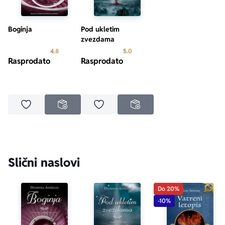
Boginja
Pod ukletim
zvezdama
Prosecna ocena je 4.8 od 5
Prosecna ocena je 5.0 od 5
4.8
5.0
Rasprodato
Rasprodato
Dodaj u omiljene
Dodaj u omiljene
NEDOSTUPNO
NEDOSTUPNO
Slični naslovi
Do 20%
-10%