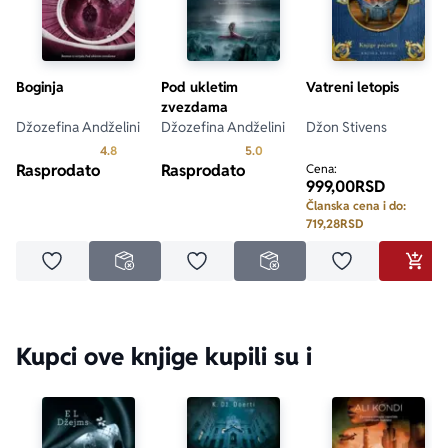
Boginja
Pod ukletim
Vatreni letopis
zvezdama
Džozefina Andželini
Džozefina Andželini
Džon Stivens
Prosecna ocena je 4.8 od 5
Prosecna ocena je 5.0 od 5
4.8
5.0
Rasprodato
Rasprodato
Cena:
999,00
RSD
Članska cena i do:
719,28
RSD
Dodaj u omiljene
Dodaj u omiljene
Dodaj u omilje
NEDOSTUPNO
NEDOSTUPNO
DODA
Kupci ove knjige kupili su i