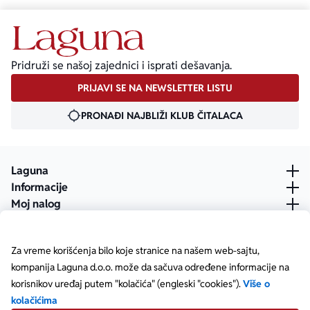
Pridruži se našoj zajednici i isprati dešavanja.
PRIJAVI SE NA NEWSLETTER LISTU
PRONAĐI NAJBLIŽI KLUB ČITALACA
Laguna
Informacije
Moj nalog
Za vreme korišćenja bilo koje stranice na našem web-sajtu,
kompanija Laguna d.o.o. može da sačuva određene informacije na
korisnikov uređaj putem "kolačića" (engleski "cookies").
Više o
kolačićima