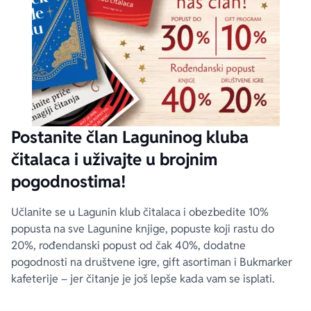
Postanite član Laguninog kluba
čitalaca i uživajte u brojnim
pogodnostima!
Učlanite se u Lagunin klub čitalaca i obezbedite 10%
popusta na sve Lagunine knjige, popuste koji rastu do
20%, rođendanski popust od čak 40%, dodatne
pogodnosti na društvene igre, gift asortiman i Bukmarker
kafeterije – jer čitanje je još lepše kada vam se isplati.