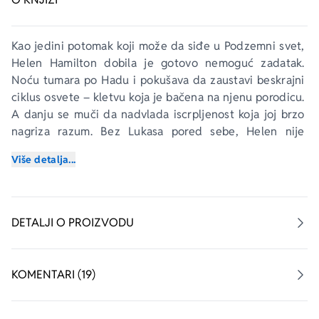
Kao jedini potomak koji može da siđe u Podzemni svet, 
Helen Hamilton dobila je gotovo nemoguć zadatak. 
Noću tumara po Hadu i pokušava da zaustavi beskrajni 
ciklus osvete – kletvu koja je bačena na njenu porodicu. 
A danju se muči da nadvlada iscrpljenost koja joj brzo 
nagriza razum. Bez Lukasa pored sebe, Helen nije 
sigurna ima li snage da istraje.
Više detalja...
Na ivici je pucanja kad joj u spas pritiče tajanstveni novi 
potomak. Zabavan i odvažan, Orion je štiti od opasnosti 
Podzemnog sveta. Ali vreme ističe – nemilosrdni 
DETALJI O PROIZVODU
neprijatelj kuje zaveru protiv njih, a Furije sve glasnije 
zahtevaju krv.
KOMENTARI (19)
Dok se svet antičke Grčke sudara sa svetom običnih 
smrtnika, Helenin ušuškan život na Nantaketu pretvara 