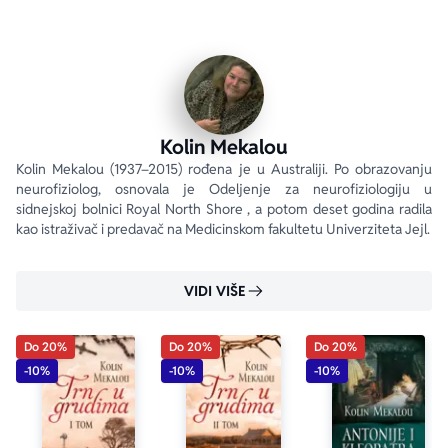
Sunday Times
Kolin Mekalou
Kolin Mekalou (1937–2015) rođena je u Australiji. Po obrazovanju 
neurofiziolog, osnovala je Odeljenje za neurofiziologiju u 
sidnejskoj bolnici Royal North Shore , a potom deset godina radila 
kao istraživač i predavač na Medicinskom fakultetu Univerziteta Jejl.
VIDI VIŠE
Do 20%
Do 20%
Do 20%
-10%
-10%
-10%