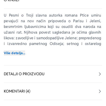
U 
Pesmi o Troji
 slavna autorka romana 
Ptice umiru 
pevajući
 na nov način pripoveda o Parisu i Jeleni, 
besmrtnim ljubavnicima koji su osudili dva naroda na 
užasni rat. Njihova povest sagledana je očima glavnih 
likova: zavodljive i samodopadljive Jelene; prepredenog 
i izvanredno pametnog Odiseja; setnog i ostarelog 
trojanskog kralja Prijama; rastrzanog ratnika i kneza 
Više detalja...
Ahila; i Agamemnona, kralja kraljeva, koji je pristao da 
počini nepojmljivo samo da porine svojih hiljadu lađa. 
Ovo je priča o ljubavi, stremljenjima, obmanama, časti i 
sažižućim strastima koju ćete pročitati u jednom dahu.
DETALJI O PROIZVODU
„Kolin Mekalou ima da kaže još mnogo više od onoga 
što je stvorila u romanu 
Ptice umiru pevajući
... Ova 
KOMENTARI (4)
njena knjiga puna je uzbudljivih trenutaka, dirljivih 
trenutaka, trenutaka punih seksualnosti i romantike.“