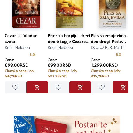
Cezar II - Vladar
Biser za harpiju - treći
Ples sa zmajevima -
sveta
deo trilogije Cezarove
deo drugi: Posle
Kolin Mekalou
žene
Kolin Mekalou
gozbe
Džordž R. R. Martin
Prosecna ocena je 5.0 od 5
Prosecn
5.0
5.0
Cena:
Cena:
Cena:
899,00
RSD
699,00
RSD
1.299,00
RSD
Članska cena i do:
Članska cena i do:
Članska cena i do:
647,28
RSD
503,28
RSD
935,28
RSD
Dodaj u omiljene
Dodaj u omiljene
Dodaj u omilje
DODAJ U KORPU
DODAJ U KORPU
DODA