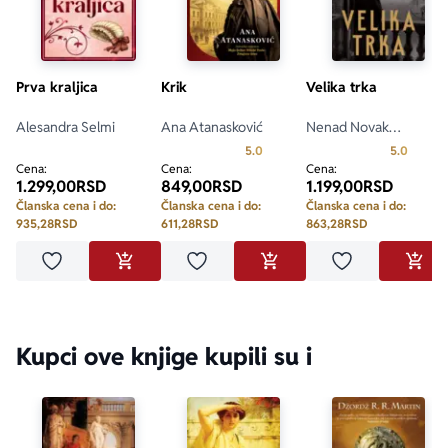
Prva kraljica
Krik
Velika trka
Alesandra Selmi
Ana Atanasković
Nenad Novak
Stefanović
Prosecna ocena je 5.0 od 5
Prosecn
5.0
5.0
Cena:
Cena:
Cena:
1.299,00
RSD
849,00
RSD
1.199,00
RSD
Članska cena i do:
Članska cena i do:
Članska cena i do:
935,28
RSD
611,28
RSD
863,28
RSD
Dodaj u omiljene
Dodaj u omiljene
Dodaj u omilje
DODAJ U KORPU
DODAJ U KORPU
DODA
Kupci ove knjige kupili su i