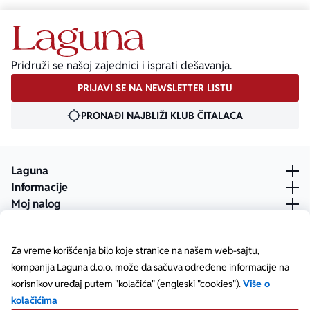
Pridruži se našoj zajednici i isprati dešavanja.
PRIJAVI SE NA NEWSLETTER LISTU
PRONAĐI NAJBLIŽI KLUB ČITALACA
Laguna
Informacije
Moj nalog
Za vreme korišćenja bilo koje stranice na našem web-sajtu,
kompanija Laguna d.o.o. može da sačuva određene informacije na
korisnikov uređaj putem "kolačića" (engleski "cookies").
Više o
kolačićima