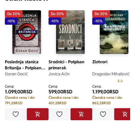
Do 20%
Do 20%
Do 20%
-10%
-10%
-10%
Poslednja stanica
Srodnici - Potpisan
Zlotvori
Britanija - Potpisan
primerak
primerak
Goran Gocić
Jovica Aćin
Dragoslav Mihailović
Prosecn
5.0
Cena:
Cena:
Cena:
1.099,00
RSD
599,00
RSD
1.199,00
RSD
Članska cena i do:
Članska cena i do:
Članska cena i do:
791,28
RSD
431,28
RSD
863,28
RSD
Dodaj u omiljene
Dodaj u omiljene
Dodaj u omilje
DODAJ U KORPU
DODAJ U KORPU
DODA