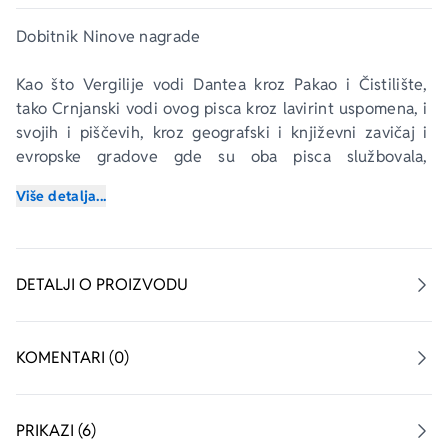
Dobitnik Ninove nagrade
Kao što Vergilije vodi Dantea kroz Pakao i Čistilište, 
tako Crnjanski vodi ovog pisca kroz lavirint uspomena, i 
svojih i piščevih, kroz geografski i književni zavičaj i 
evropske gradove gde su oba pisca službovala, 
otkrivajući mu životni sadržaj jednog svog stiha koji je 
Više detalja...
dao naslov ovom romanu.
Iz redova koji slede, iz 99 prividno samostalnih 
fragmenata što raspredaju brojne niti romana, izranjaju 
DETALJI O PROIZVODU
ne samo živopisni likovi njegovog detinjstva i mladosti, 
koje će nazivati svojim vernim argonautima, nego i 
figure njegovih kasnijih saputnika, među njima i 
KOMENTARI (0)
moćnika koji nam tradicionalno tesno kroje sudbinu.
____
PRIKAZI (6)
„Sen Miloša Crnjanskog, koja je sveprisutna u 