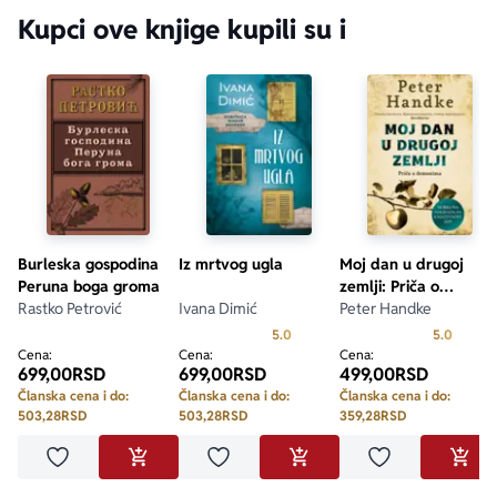
Kupci ove knjige kupili su i
Burleska gospodina
Iz mrtvog ugla
Moj dan u drugoj
Peruna boga groma
zemlji: Priča o
Rastko Petrović
Ivana Dimić
demonima
Peter Handke
Prosecna ocena je 5.0 od 5
Prosecn
5.0
5.0
Cena:
Cena:
Cena:
699,00
RSD
699,00
RSD
499,00
RSD
Članska cena i do:
Članska cena i do:
Članska cena i do:
503,28
RSD
503,28
RSD
359,28
RSD
Dodaj u omiljene
Dodaj u omiljene
Dodaj u omilje
DODAJ U KORPU
DODAJ U KORPU
DODA