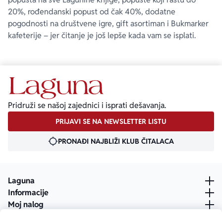
20%, rođendanski popust od čak 40%, dodatne
pogodnosti na društvene igre, gift asortiman i Bukmarker
kafeterije – jer čitanje je još lepše kada vam se isplati.
Pridruži se našoj zajednici i isprati dešavanja.
PRIJAVI SE NA NEWSLETTER LISTU
PRONAĐI NAJBLIŽI KLUB ČITALACA
Laguna
Informacije
Moj nalog