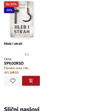
Do 20%
-10%
Hleb i strah
Prosecna ocena je 5.0 od 5
5.0
Cena:
599,00
RSD
Članska cena i do:
431,28
RSD
Dodaj u omiljene
DODAJ U KORPU
Slični naslovi