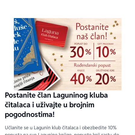
Postanite član Laguninog kluba
čitalaca i uživajte u brojnim
pogodnostima!
Učlanite se u Lagunin klub čitalaca i obezbedite 10%
popusta na sve Lagunine knjige, popuste koji rastu do