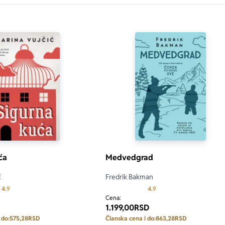
ća
Medvedgrad
ć
Fredrik Bakman
Prosecna ocena je 4.9 od 5
Prosecna ocena je 4.9 od
4.9
4.9
Cena:
1.199,00
RSD
 do:
575,28
RSD
Članska cena i do:
863,28
RSD