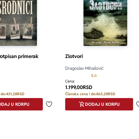
Potpisan primerak
Zlotvori
Dragoslav Mihailović
Prosecna ocena je 5.0 o
5.0
Cena:
1.199,00
RSD
 do:
431,28
RSD
Članska cena i do:
863,28
RSD
DAJ U KORPU
DODAJ U KORPU
Dodaj u omiljene