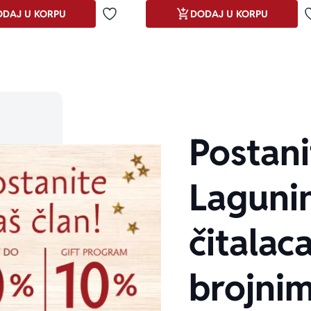
DAJ U KORPU
DODAJ U KORPU
Dodaj u omiljene
Postani
Laguni
čitalaca
brojni