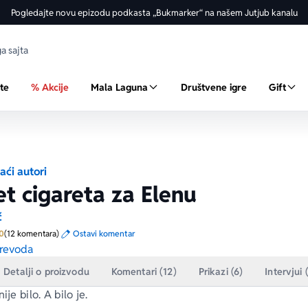
Pogledajte novu epizodu podkasta „Bukmarker“ na našem Jutjub kanalu
ste
% Akcije
Mala Laguna
Društvene igre
Gift
ći autori
t cigareta za Elenu
ć
Prosecna ocena je 5.0 od 5
0
(12 komentara)
Ostavi komentar
revoda
Detalji o proizvodu
Komentari (12)
Prikazi (6)
Intervjui 
ije bilo. A bilo je.