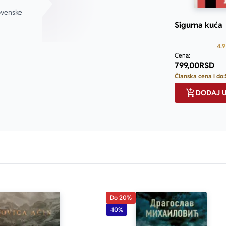
ovenske 
Sigurna kuća
4.9
Cena:
799,00
RSD
Članska cena i do:
DODAJ 
Do 20%
-10%