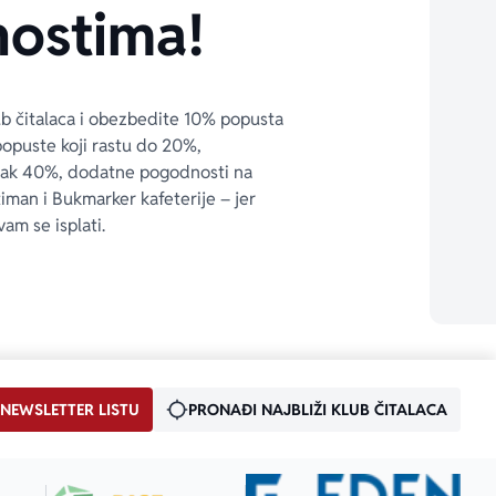
ostima!
ub čitalaca i obezbedite 10% popusta 
popuste koji rastu do 20%, 
čak 40%, dodatne pogodnosti na 
timan i Bukmarker kafeterije – jer 
vam se isplati.
 NEWSLETTER LISTU
PRONAĐI NAJBLIŽI KLUB ČITALACA