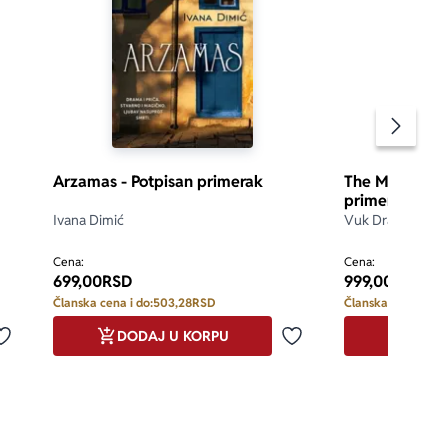
Pomeran
Arzamas - Potpisan primerak
The Memoirs o
primerak
Ivana Dimić
Vuk Drašković
d 5
5.0
Cena:
Cena:
699,00
RSD
999,00
RSD
Članska cena i do:
503,28
RSD
Članska cena i do:
DODAJ U KORPU
DODA
Dodaj u omiljene
Dodaj u omiljene