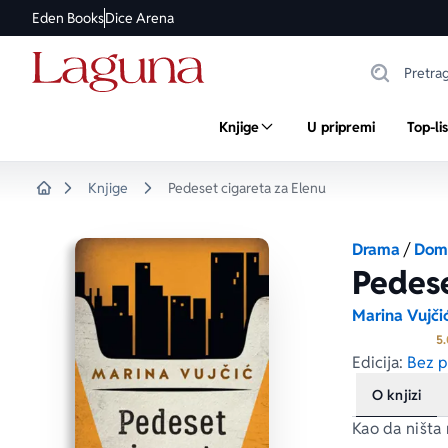
Eden Books
Dice Arena
Knjige
U pripremi
Top-li
Knjige
Pedeset cigareta za Elenu
Home
Drama
/
Doma
Pedese
Marina Vujči
5.
Edicija:
Bez p
O knjizi
Kao da ništa n