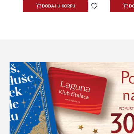
DODAJ U KORPU
DO
Dodaj u omiljene