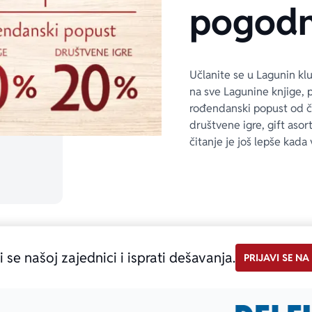
pogodn
Učlanite se u Lagunin kl
na sve Lagunine knjige, 
rođendanski popust od 
društvene igre, gift asor
čitanje je još lepše kada 
i se našoj zajednici i isprati dešavanja.
PRIJAVI SE NA