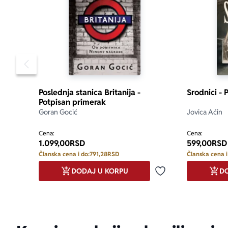
Pomeranje sadržaja slajdera u levo
Poslednja stanica Britanija -
Srodnici - 
Potpisan primerak
Goran Gocić
Jovica Aćin
Cena:
Cena:
1.099,00
RSD
599,00
RSD
Članska cena i do:
791,28
RSD
Članska cena i
DODAJ U KORPU
DO
Dodaj u omiljene