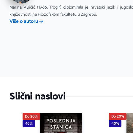
Marina Vujčić (1966, Trogir) diplomirala je hrvatski jezik i jugosl
književnosti na Filozofskom fakultetu u Zagrebu.
Više o autoru
Slični naslovi
Do 20%
Do 20%
-10%
-10%