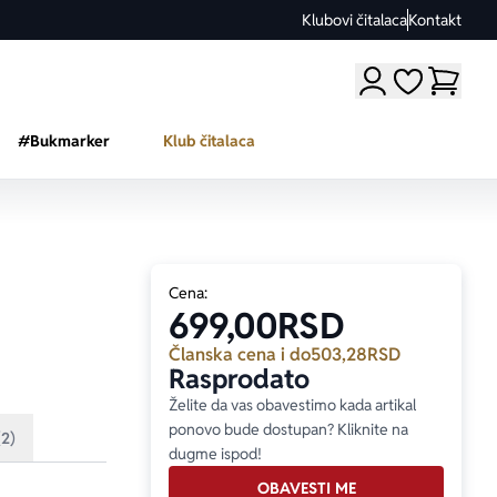
Klubovi čitalaca
Kontakt
Moji omiljeni a
#Bukmarker
Klub čitalaca
Cena:
699,00
RSD
Članska cena i do
503,28
RSD
Rasprodato
Želite da vas obavestimo kada artikal
ponovo bude dostupan? Kliknite na
(2)
dugme ispod!
OBAVESTI ME