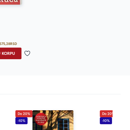
Prosecna ocena je 4.9 od 5
575,28
RSD
U KORPU
Dodaj u omiljene
Do 20%
Do 20%
-10%
-10%