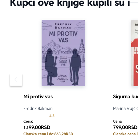
Kupci ove knjige kupili su i
Pomeranje sadržaja slajdera u levo
Mi protiv vas
Sigurna ku
Fredrik Bakman
Marina Vujči
Prosecna ocena je 4.5 od 5
4.5
Cena:
Cena:
1.199,00
RSD
799,00
RSD
Članska cena i do:
863,28
RSD
Članska cena i