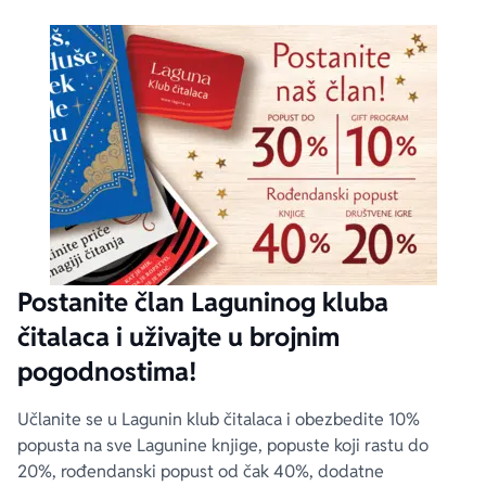
Postanite član Laguninog kluba
čitalaca i uživajte u brojnim
pogodnostima!
Učlanite se u Lagunin klub čitalaca i obezbedite 10%
popusta na sve Lagunine knjige, popuste koji rastu do
20%, rođendanski popust od čak 40%, dodatne