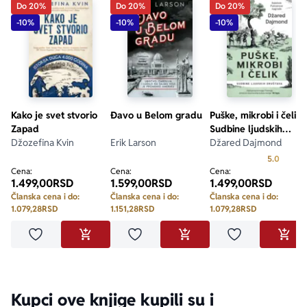
Do 20%
Do 20%
Do 20%
-10%
-10%
-10%
Kako je svet stvorio
Đavo u Belom gradu
Puške, mikrobi i čelik:
Zapad
Sudbine ljudskih
Džozefina Kvin
Erik Larson
društava
Džared Dajmond
Prosecn
5.0
Cena:
Cena:
Cena:
1.499,00
RSD
1.599,00
RSD
1.499,00
RSD
Članska cena i do:
Članska cena i do:
Članska cena i do:
1.079,28
RSD
1.151,28
RSD
1.079,28
RSD
Dodaj u omiljene
Dodaj u omiljene
Dodaj u omilje
DODAJ U KORPU
DODAJ U KORPU
DODA
Kupci ove knjige kupili su i