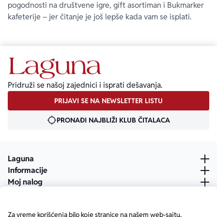
pogodnosti na društvene igre, gift asortiman i Bukmarker
kafeterije – jer čitanje je još lepše kada vam se isplati.
Pridruži se našoj zajednici i isprati dešavanja.
PRIJAVI SE NA NEWSLETTER LISTU
PRONAĐI NAJBLIŽI KLUB ČITALACA
Laguna
Informacije
Moj nalog
Za vreme korišćenja bilo koje stranice na našem web-sajtu,