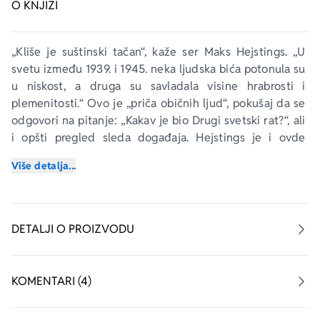
O KNJIZI
„Kliše je suštinski tačan“, kaže ser Maks Hejstings. „U 
svetu između 1939. i 1945. neka ljudska bića potonula su 
u niskost, a druga su savladala visine hrabrosti i 
plemenitosti.“ Ovo je „priča običnih ljud“, pokušaj da se 
odgovori na pitanje: „Kakav je bio Drugi svetski rat?“, ali 
i opšti pregled sleda događaja. Hejstings je i ovde 
primenio postupak iz svojih prethodnih dela – spojio je 
Više detalja...
istorijsku analizu i svedočanstva običnih ljudi kako bi 
istražio značenje ovog ogromnog sukoba i za njegove 
učesnike i za potomstvo.
DETALJI O PROIZVODU
Jedan od najboljih istoričara Drugog svetskog rata 
napisao je monumentalno delo koje nam istovremeno 
prikazuje i zaista svetski domet Drugog svetskog rata i 
KOMENTARI (4)
njegove duboko lične posledice.