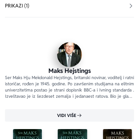
„Veličanstveni prikaz Drugog svetskog rata u kom 
PRIKAZI (1)
ljudske priče oživljavaju... Od svih tih priča Hejstings je, 
gotovo čudesno, oblikovao jednu jedinu celovitu 
pripovest.“ 
Sunday Telegraph
„Hejsting raspolaže neobičnom sposobnošću da zabaci 
udicu u okean ratnih dokumenata, dnevnika, pisama i 
svakovrsnih papira i svaki put izvuče nešto opčinjujuće i 
dragoceno.“ 
Financial Times
Maks Hejstings
Ser Maks Hju Mekdonald Hejstings, britanski novinar, voditelj i ratni 
istoričar, rođen je 1945. godine. Po završenim studijama na elitnim 
univerzitetima postao je strani dopisnik BBC-a i Ivning standarda . 
Izveštavao je iz šezdeset zemalja i jedanaest ratova. Bio je glavni 
urednik Dejli telegrafa i Ivning standarda .
VIDI VIŠE