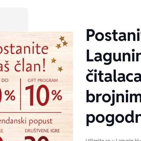
Postani
Laguni
čitalaca
brojni
pogodn
Učlanite se u Lagunin kl