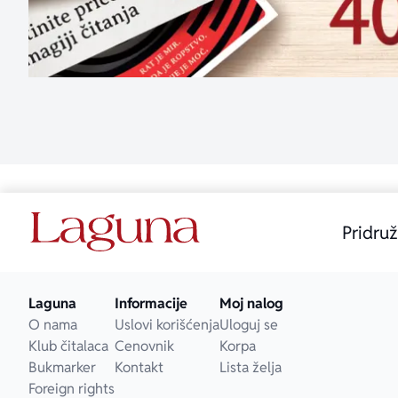
Pridruž
Laguna
Informacije
Moj nalog
O nama
Uslovi korišćenja
Uloguj se
Klub čitalaca
Cenovnik
Korpa
Bukmarker
Kontakt
Lista želja
Foreign rights