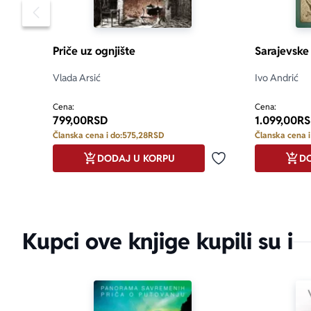
Arsić, Mihaj
Pomeranje sadržaja slajdera u levo
Danica Vukić
Aleksandar Il
Priče uz ognjište
Sarajevske
Vlada Arsić
Ivo Andrić
Cena:
Cena:
799,00
RSD
1.099,00
RS
Članska cena i do:
575,28
RSD
Članska cena i
DODAJ U KORPU
DO
Dodaj u omiljene
Kupci ove knjige kupili su i