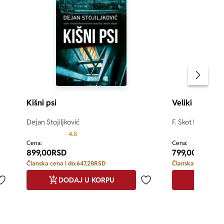
Pomeran
Kišni psi
Veliki Getsbi
Dejan Stojiljković
F. Skot Ficdžeral
d 5
Prosecna ocena je 4.8 od 5
4.8
4.6
Cena:
Cena:
899,00
RSD
799,00
RSD
Članska cena i do:
647,28
RSD
Članska cena i do:
DODAJ U KORPU
DODA
Dodaj u omiljene
Dodaj u omiljene