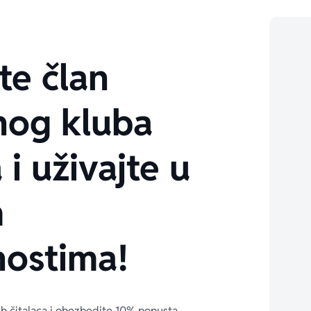
te član
nog kluba
 i uživajte u
m
ostima!
ub čitalaca i obezbedite 10% popusta 