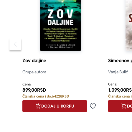
Pomeranje sadržaja slajdera u levo
Zov daljine
Simeonov 
Grupa autora
Vanja Bulić
Cena:
Cena:
899,00
RSD
1.099,00
RS
Članska cena i do:
647,28
RSD
Članska cena i
DODAJ U KORPU
DO
Dodaj u omiljene