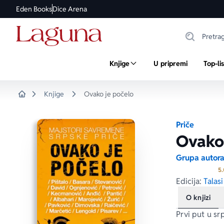
Eden Books
Dice Arena
Knjige
U pripremi
Top-li
Knjige
Ovako je počelo
Home
Priče
Ovako 
Grupa autor
5.
Edicija:
Talasi
O knjizi
Prvi put u sr