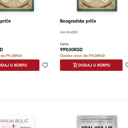
lo Pantić, Igor Marojević, Đorđe Pisarev, Mirjana Mitrović,
ević, Dejan Stojiljković, Branko Anđić, Enes Halilović, Va
ić, Milica Mićić Dimovska i Miodrag Raičević.
 priče
Beogradske priče
Ivo Andrić
Cena:
D
999,00
RSD
 do:
791,28
RSD
Članska cena i do:
719,28
RSD
DAJ U KORPU
DODAJ U KORPU
Dodaj u omiljene