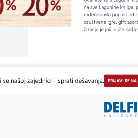
na sve Lagunine knjige, 
rođendanski popust od 
društvene igre, gift asor
čitanje je još lepše kada 
i se našoj zajednici i isprati dešavanja.
PRIJAVI SE NA