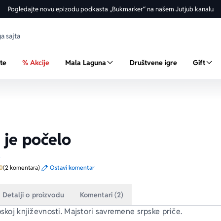
Pogledajte novu epizodu podkasta „Bukmarker“ na našem Jutjub kanalu
ste
% Akcije
Mala Laguna
Društvene igre
Gift
je počelo
a
Prosecna ocena je 5.0 od 5
0
(2 komentara)
Ostavi komentar
Detalji o proizvodu
Komentari (2)
pskoj književnosti. Majstori savremene srpske priče.