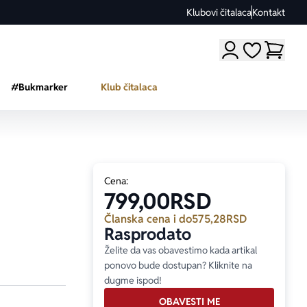
Klubovi čitalaca
Kontakt
Moji omiljeni a
#Bukmarker
Klub čitalaca
Cena:
799,00
RSD
Članska cena i do
575,28
RSD
Rasprodato
Želite da vas obavestimo kada artikal
ponovo bude dostupan? Kliknite na
dugme ispod!
OBAVESTI ME