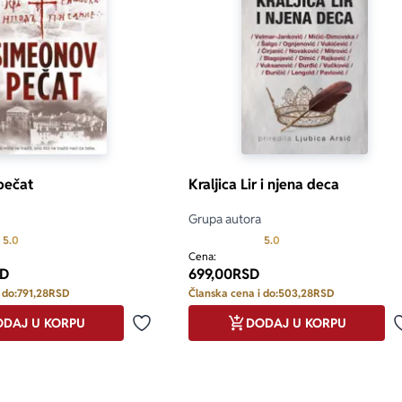
pečat
Kraljica Lir i njena deca
Grupa autora
Prosecna ocena je 5.0 od 5
Prosecna ocena je 5.0 o
5.0
5.0
Cena:
D
699,00
RSD
 do:
791,28
RSD
Članska cena i do:
503,28
RSD
DAJ U KORPU
DODAJ U KORPU
Dodaj u omiljene