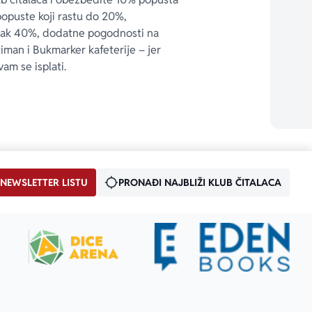
popuste koji rastu do 20%, 
čak 40%, dodatne pogodnosti na 
timan i Bukmarker kafeterije – jer 
vam se isplati.
 NEWSLETTER LISTU
PRONAĐI NAJBLIŽI KLUB ČITALACA