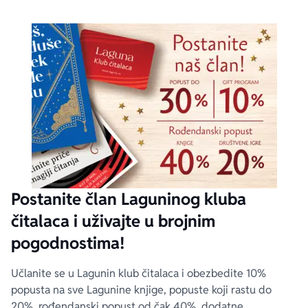
Postanite član Laguninog kluba
čitalaca i uživajte u brojnim
pogodnostima!
Učlanite se u Lagunin klub čitalaca i obezbedite 10%
popusta na sve Lagunine knjige, popuste koji rastu do
20%, rođendanski popust od čak 40%, dodatne