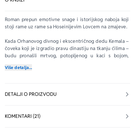
Roman prepun emotivne snage i istorijskog naboja koji 
stoji rame uz rame sa Hoseinijevim 
Lovcem na zmajeve
.
Kada Orhanovog divnog i ekscentričnog dedu Kemala – 
čoveka koji je izgradio pravu dinastiju na tkanju ćilima – 
budu pronašli mrtvog, potopljenog u kaci s bojom, 
Orhan će naslediti taj decenijama razvijan posao. No 
Više detalja...
Kemalov testament donosi više pitanja nego odgovora. 
Porodično imanje je zaveštano nepoznatoj osobi 
udaljenoj hiljadama kilometara, vremešnoj ženi koja živi 
u jermenskom domu za stare u Los Anđelesu. Njeno 
DETALJI O PROIZVODU
postojanje i tajnovitost njene prošlosti samo će 
produbiti misteriju i pitanje zbog čega je Orhanov deda 
svoj dom u Turskoj ostavio nepoznatoj ženi, a ne sinu ili 
KOMENTARI (21)
unuku.