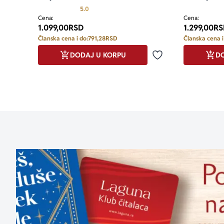
Prosecna ocena je 5.0 od 5
5.0
Cena:
Cena:
1.099,00
RSD
1.299,00
RS
Članska cena i do:
791,28
RSD
Članska cena i
DODAJ U KORPU
DO
Dodaj u omiljene