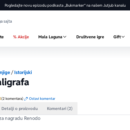
Pogledajte novu epizodu podkasta „Bukmarker“ na našem Jutjub kanalu
ste
% Akcije
Mala Laguna
Društvene igre
Gift
njige
/
Istorijski
ligrafa
Prosecna ocena je 4.5 od 5
5
(2 komentara)
Ostavi komentar
Detalji o proizvodu
Komentari (2)
 za nagradu Renodo