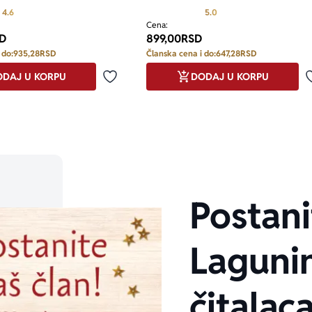
Prosecna ocena je 4.6 od 5
Prosecna ocena je 5.0 o
4.6
5.0
Cena:
D
899,00
RSD
 do:
935,28
RSD
Članska cena i do:
647,28
RSD
DAJ U KORPU
DODAJ U KORPU
Dodaj u omiljene
Postani
Laguni
čitalaca