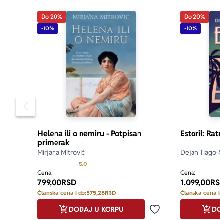
Le Monde
Do 20%
Do 20%
-10%
-10%
Pomeranje sadržaja slajdera u levo
Helena ili o nemiru - Potpisan
Estoril: Ra
primerak
Mirjana Mitrović
Dejan Tiago-
Prosecna ocena je 5.0 od 5
5.0
Cena:
Cena:
799,00
RSD
1.099,00
RS
Članska cena i do:
575,28
RSD
Članska cena i
DODAJ U KORPU
DO
Dodaj u omiljene