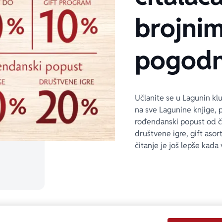
brojni
pogodn
Učlanite se u Lagunin kl
na sve Lagunine knjige, 
rođendanski popust od 
društvene igre, gift asor
čitanje je još lepše kada 