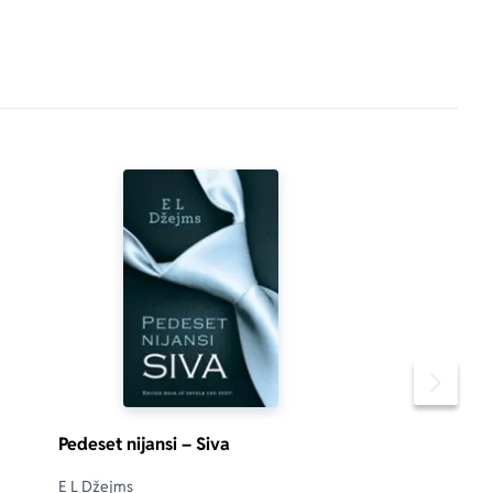
Pomeran
Pedeset nijansi – Siva
E L Džejms