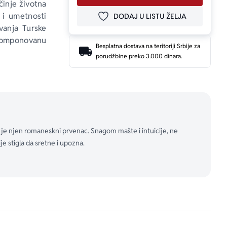
činje životna 
 i umetnosti 
DODAJ U LISTU ŽELJA
DODAJ U OMILJENE
vanja Turske 
komponovanu 
Besplatna dostava na teritoriji Srbije za
stanak i viši 
porudžbine preko 3.000 dinara.
a porodicom 
 čiji stisak 
 prvog muža, 
a sumnjivog 
rog Selima, 
umeće, Rikat, 
a je njen romaneskni prvenac. Snagom mašte i intuicije, ne
snim životnim 
je stigla da sretne i upozna.
nute svojom 
, nežnost i 
nepovratnih 
ca tačno zna 