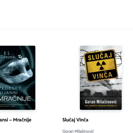
ansi – Mračnije
Slučaj Vinča
Goran Milašinović