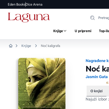
Eden Books
Dice Arena
Knjige
U pripremi
Top-li
Knjige
Noć kaligrafa
Home
Nagrađene k
Noć ka
Jasmin Gata
4.
O knjizi
Najuži izbor