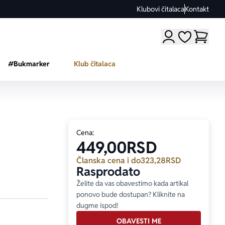
Klubovi čitalaca
Kontakt
Moji omiljeni a
#Bukmarker
Klub čitalaca
Cena:
449,00
RSD
Članska cena i do
323,28
RSD
Rasprodato
Želite da vas obavestimo kada artikal
ponovo bude dostupan? Kliknite na
dugme ispod!
OBAVESTI ME