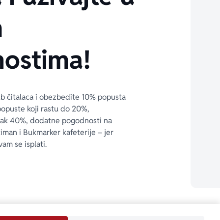
m
ostima!
ub čitalaca i obezbedite 10% popusta 
popuste koji rastu do 20%, 
čak 40%, dodatne pogodnosti na 
timan i Bukmarker kafeterije – jer 
vam se isplati.