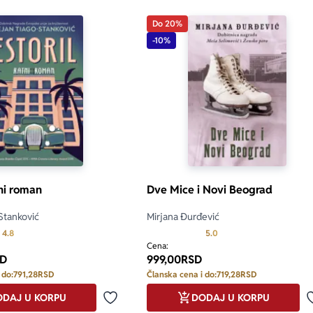
Do 20%
-10%
tni roman
Dve Mice i Novi Beograd
Stanković
Mirjana Đurđević
Prosecna ocena je 4.8 od 5
Prosecna ocena je 5.0 o
4.8
5.0
Cena:
D
999,00
RSD
 do:
791,28
RSD
Članska cena i do:
719,28
RSD
DAJ U KORPU
DODAJ U KORPU
Dodaj u omiljene