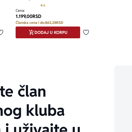
d 5
Prosecna ocena je 4.6 od 5
4.6
Cena:
1.199,00
RSD
Članska cena i do:
863,28
RSD
DODAJ U KORPU
Dodaj u omiljene
Dodaj u omiljene
te član
nog kluba
 i uživajte u