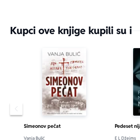
Kupci ove knjige kupili su i
Pomeranje sadržaja slajdera u levo
Simeonov pečat
Pedeset nij
Vanja Bulić
E L Džejms