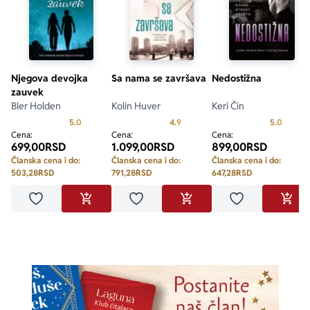
Njegova devojka
Sa nama se završava
Nedostižna
zauvek
Bler Holden
Kolin Huver
Keri Čin
Prosecna ocena je 5.0 od 5
Prosecna ocena je 4.9 od 5
Prosecn
5.0
4.9
5.0
Cena:
Cena:
Cena:
699,00
RSD
1.099,00
RSD
899,00
RSD
Članska cena i do:
Članska cena i do:
Članska cena i do:
503,28
RSD
791,28
RSD
647,28
RSD
Dodaj u omiljene
Dodaj u omiljene
Dodaj u omilje
DODAJ U KORPU
DODAJ U KORPU
DODA