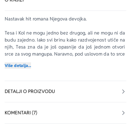
Nastavak hit romana 
Njegova devojka
.
Tesa i Kol ne mogu jedno bez drugog, ali ne mogu ni da 
budu zajedno. Iako svi brinu kako razdvojenost utiče na 
njih, Tesa zna da je još opasnije da još jednom otvori 
srce za svog mangupa. Naravno, pod uslovom da to srce 
ikad zaceli. Međutim, Kol ne odustaje od pokušaja da 
Više detalja...
dobije drugu šansu. Spreman je da kleči, preklinje i 
iskupljuje se do kraja života.
Koliko god bila u iskušenju da popusti, Tesa zna da to 
DETALJI O PROIZVODU
nije pametno. Pored toga, plaši se siline svojih osećanja 
jer zna da bi novo razočaranje moglo trajno da je uništi. 
Pa opet, sve češće se pita treba li ipak da veruje u 
KOMENTARI (7)
izreku da ljubav pobeđuje sve.