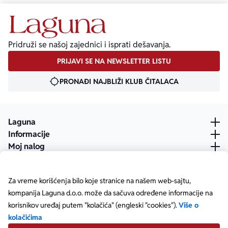
Pridruži se našoj zajednici i isprati dešavanja.
PRIJAVI SE NA NEWSLETTER LISTU
PRONAĐI NAJBLIŽI KLUB ČITALACA
Laguna
Informacije
Moj nalog
Za vreme korišćenja bilo koje stranice na našem web-sajtu,
kompanija Laguna d.o.o. može da sačuva određene informacije na
korisnikov uređaj putem "kolačića" (engleski "cookies").
Više o
kolačićima