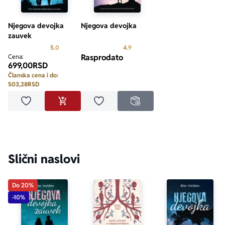
Njegova devojka
Njegova devojka
zauvek
Prosecna ocena je 5.0 od 5
Prosecna ocena je 4.9 od 5
5.0
4.9
Rasprodato
Cena:
699,00
RSD
Članska cena i do:
503,28
RSD
Dodaj u omiljene
Dodaj u omiljene
DODAJ U KORPU
NEDOSTUPNO
Slični naslovi
Do 20%
-10%