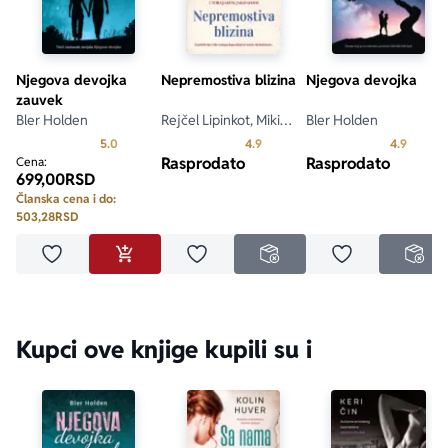
Njegova devojka
Nepremostiva blizina
Njegova devojka
zauvek
Bler Holden
Rejčel Lipinkot, Miki
Bler Holden
Dotri, Tobajas Jakonis
Prosecna ocena je 5.0 od 5
Prosecna ocena je 4.9 od 5
Prosecn
5.0
4.9
4.9
Rasprodato
Rasprodato
Cena:
699,00
RSD
Članska cena i do:
503,28
RSD
Dodaj u omiljene
Dodaj u omiljene
Dodaj u omilje
DODAJ U KORPU
NEDOSTUPNO
NED
Kupci ove knjige kupili su i