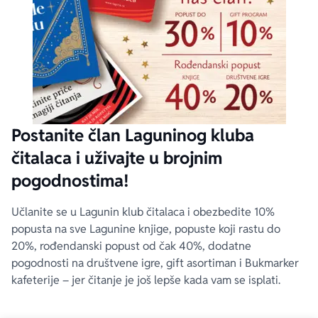
Postanite član Laguninog kluba
čitalaca i uživajte u brojnim
pogodnostima!
Učlanite se u Lagunin klub čitalaca i obezbedite 10%
popusta na sve Lagunine knjige, popuste koji rastu do
20%, rođendanski popust od čak 40%, dodatne
pogodnosti na društvene igre, gift asortiman i Bukmarker
kafeterije – jer čitanje je još lepše kada vam se isplati.