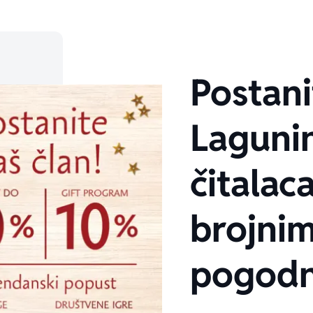
Postani
Laguni
only.custom-youtube-play-icon
čitalaca
brojni
pogodn