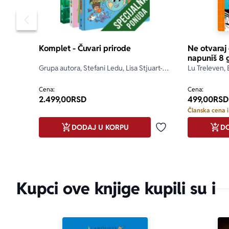
odgovarajući
3. Drugi igra
Pomeranje sadržaja slajdera u levo
4. Ako je odg
sledeći igrač 
Komplet - Čuvari prirode
Ne otvaraj
5. Pobednik j
napuniš 8 
Upamti, odgo
Grupa autora, Stefani Ledu, Lisa Stjuart-
Lu Treleven, 
pažljivo gled
Šarp, Stefan Fratini
Cena:
Cena:
2.499,00
RSD
499,00
RSD
• Zanimljive 
Članska cena i
• Igre potiču
reciklirati.
DODAJ U KORPU
DO
Dodaj u omiljene
• Igre su tes
• Igre su viš
Ove Mozgalic
Kupci ove knjige kupili su i
bi ojačala ov
1 peščani sat
Mozgalice su 