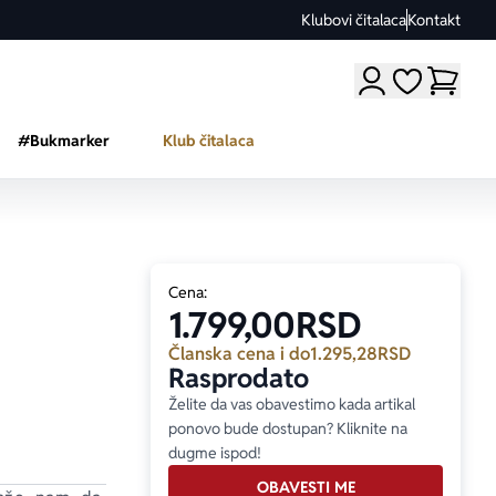
Klubovi čitalaca
Kontakt
Moji omiljeni a
#Bukmarker
Klub čitalaca
Cena:
1.799,00
RSD
Članska cena i do
1.295,28
RSD
Rasprodato
Želite da vas obavestimo kada artikal
ponovo bude dostupan? Kliknite na
dugme ispod!
OBAVESTI ME