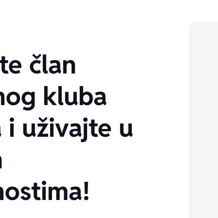
te član
nog kluba
 i uživajte u
m
ostima!