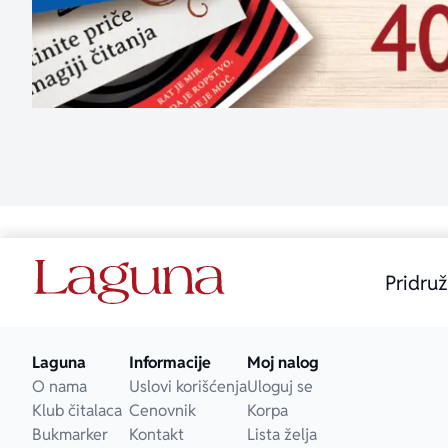
aboutPage.sr-
Pridruž
Laguna
Informacije
Moj nalog
O nama
Uslovi korišćenja
Uloguj se
Klub čitalaca
Cenovnik
Korpa
Bukmarker
Kontakt
Lista želja