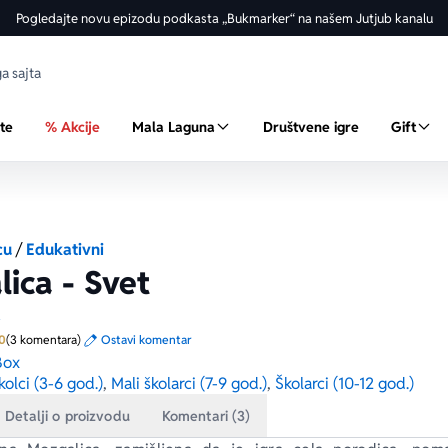
Pogledajte novu epizodu podkasta „Bukmarker“ na našem Jutjub kanalu
ste
% Akcije
Mala Laguna
Društvene igre
Gift
cu
/
Edukativni
ica - Svet
a
Prosecna ocena je 5.0 od 5
0
(3 komentara)
Ostavi komentar
Box
olci (3-6 god.)
,
Mali školarci (7-9 god.)
,
Školarci (10-12 god.)
Detalji o proizvodu
Komentari (3)