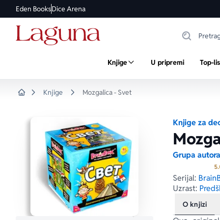
Eden Books
Dice Arena
Knjige
U pripremi
Top-li
Knjige
Mozgalica - Svet
Home
Knjige za de
Mozgal
Grupa autor
5.
Serijal:
Brain
Uzrast:
Predšk
O knjizi