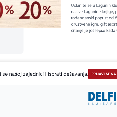
Učlanite se u Lagunin kl
na sve Lagunine knjige, 
rođendanski popust od 
društvene igre, gift asor
čitanje je još lepše kada 
only.custom-youtube-play-icon
i se našoj zajednici i isprati dešavanja.
PRIJAVI SE NA