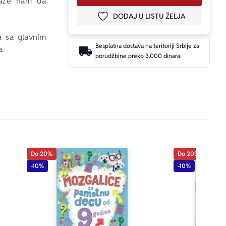
maže nam da 
DODAJ U LISTU ŽELJA
DODAJ U OMILJENE
a sa glavnim 
Besplatna dostava na teritoriji Srbije za
. 
porudžbine preko 3.000 dinara.
vljena je i 
Do 20%
Do 20%
-10%
-10%
sat. Pažljivo 
 još jednom, 
pitanje pod 