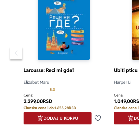
sto! Ove de
narodima, kul
kojima se ve
Igrači će mo
poleđine, ko
karticu, ako 
Pomeranje sadržaja slajdera u levo
minuta je po
Larousse: Reci mi gde?
Ubiti pticu
Ovo su edukat
Elizabet Maru
Harper Li
Prosecna ocena je 5.0 od 5
5.0
Cena:
Cena:
2.299,00
RSD
1.049,00
R
Članska cena i do:
1.655,28
RSD
Članska cena i
DODAJ U KORPU
DO
Dodaj u omiljene
Dodaj u omiljene