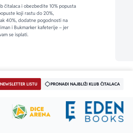
ub čitalaca i obezbedite 10% popusta 
popuste koji rastu do 20%, 
čak 40%, dodatne pogodnosti na 
timan i Bukmarker kafeterije – jer 
vam se isplati.
 NEWSLETTER LISTU
PRONAĐI NAJBLIŽI KLUB ČITALACA