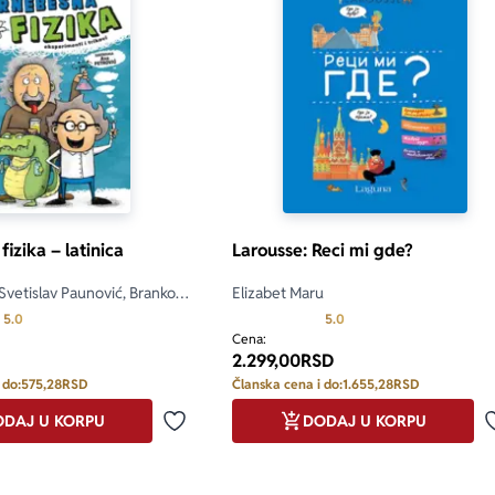
only.custom-youtube-play-icon
izika – latinica
Larousse: Reci mi gde?
 Svetislav Paunović, Branko
Elizabet Maru
Prosecna ocena je 5.0 od 5
Prosecna ocena je 5.0 o
5.0
5.0
Cena:
2.299,00
RSD
 do:
575,28
RSD
Članska cena i do:
1.655,28
RSD
DAJ U KORPU
DODAJ U KORPU
Dodaj u omiljene