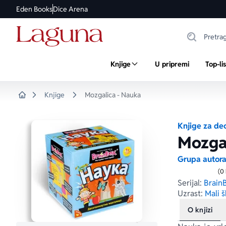
Eden Books
Dice Arena
Knjige
U pripremi
Top-li
Knjige
Mozgalica - Nauka
Home
Knjige za de
Mozga
Grupa autor
(0
Serijal:
Brain
Uzrast:
Mali š
O knjizi