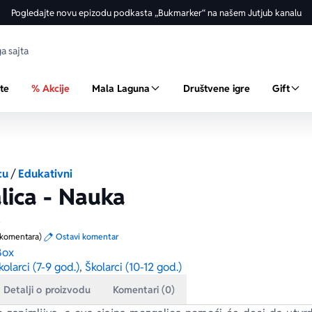
Pogledajte novu epizodu podkasta „Bukmarker“ na našem Jutjub kanalu
ste
% Akcije
Mala Laguna
Društvene igre
Gift
cu
/
Edukativni
lica - Nauka
a
 komentara)
Ostavi komentar
Box
kolarci (7-9 god.)
,
Školarci (10-12 god.)
Detalji o proizvodu
Komentari (0)