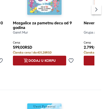
Pomeran
rtice i zato 
10
Mozgalice za pametnu decu od 9
Neverovatan s
godina
Garet Mur
Grupa autora
ani i mogu se 
Cena:
Cena:
599,00
RSD
2.799,00
RSD
Članska cena i do:
431,28
RSD
Članska cena i do:
DODAJ U KORPU
DODA
Dodaj u omiljene
Dodaj u omiljene