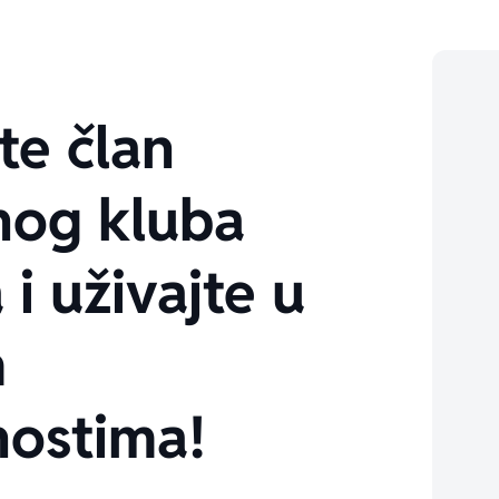
te član
nog kluba
 i uživajte u
m
ostima!