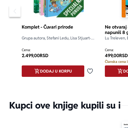
sledeći igrač 
5. Pobednik j
Pomeranje sadržaja slajdera u levo
Upamti, odgo
Komplet - Čuvari prirode
Ne otvaraj
pažljivo gled
napuniš 8 
Grupa autora, Stefani Ledu, Lisa Stjuart-
Lu Treleven, 
• Zanimljive 
Šarp, Stefan Fratini
Cena:
• Igre potiču
Cena:
2.499,00
RSD
499,00
RSD
reciklirati.
Članska cena i
• Igre su tes
• Igre su viš
DODAJ U KORPU
DO
Dodaj u omiljene
Kupci ove knjige kupili su i