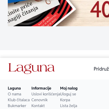
Pridruž
Laguna
Informacije
Moj nalog
O nama
Uslovi korišćenja
Uloguj se
Klub čitalaca
Cenovnik
Korpa
Bukmarker
Kontakt
Lista želja