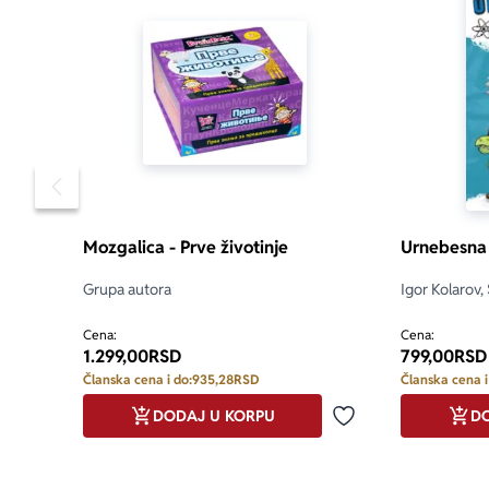
Pomeranje sadržaja slajdera u levo
Mozgalica - Prve životinje
aboutPage.sr-
Urnebesna f
Grupa autora
Igor Kolarov,
Stevanović
Cena:
Cena:
1.299,00
RSD
799,00
RSD
Članska cena i do:
935,28
RSD
Članska cena i
DODAJ U KORPU
DO
Dodaj u omiljene