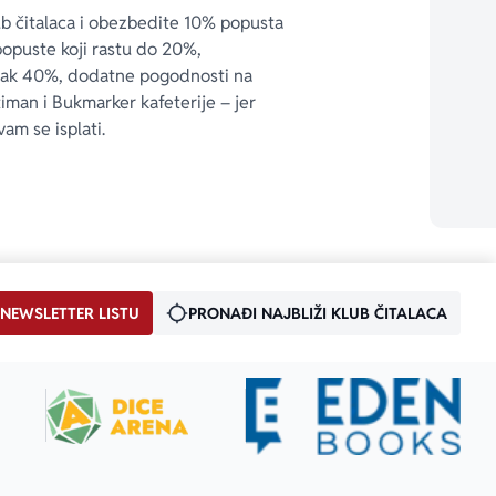
ub čitalaca i obezbedite 10% popusta 
popuste koji rastu do 20%, 
čak 40%, dodatne pogodnosti na 
timan i Bukmarker kafeterije – jer 
vam se isplati.
 NEWSLETTER LISTU
PRONAĐI NAJBLIŽI KLUB ČITALACA