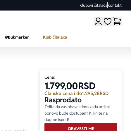
Klubovi čitalaca
Kontakt
Moji omiljeni a
#Bukmarker
Klub čitalaca
Cena:
1.799,00
RSD
Članska cena i do
1.295,28
RSD
Rasprodato
Želite da vas obavestimo kada artikal
ponovo bude dostupan? Kliknite na
dugme ispod!
OBAVESTI ME