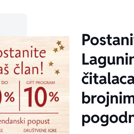
Postani
Laguni
čitalaca
brojni
pogodn