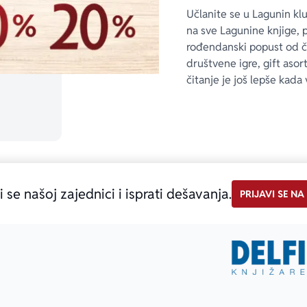
Učlanite se u Lagunin kl
na sve Lagunine knjige, 
rođendanski popust od 
društvene igre, gift asor
čitanje je još lepše kada 
i se našoj zajednici i isprati dešavanja.
PRIJAVI SE NA