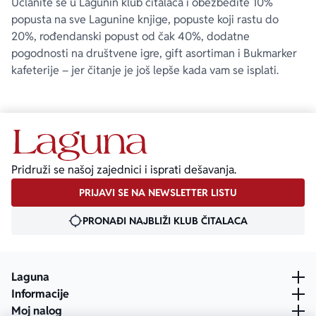
Učlanite se u Lagunin klub čitalaca i obezbedite 10%
popusta na sve Lagunine knjige, popuste koji rastu do
20%, rođendanski popust od čak 40%, dodatne
pogodnosti na društvene igre, gift asortiman i Bukmarker
kafeterije – jer čitanje je još lepše kada vam se isplati.
Pridruži se našoj zajednici i isprati dešavanja.
PRIJAVI SE NA NEWSLETTER LISTU
PRONAĐI NAJBLIŽI KLUB ČITALACA
Laguna
Informacije
Moj nalog