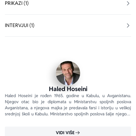
PRIKAZI (1)
„Hoseinijeva priča, namenjena čitaocima svih uzrasta, 
ne bavi se samo tragičnim sudbinama; njena emotivna 
snaga izvire iz ljubavi oca prema sinu.“ 
Publishers 
INTERVJUI (1)
Weekly
Haled Hoseini je ambasador dobre volje UNHCR-a. 
UNHCR je organizacija posvećena zaštiti i podršci 
izbeglica i drugih nasilno raseljenih ljudi širom sveta.
Haled Hoseini
Haled Hoseini je rođen 1965. godine u Kabulu, u Avganistanu. 
Njegov otac bio je diplomata u Ministarstvu spoljnih poslova 
Avganistana, a njegova majka je predavala farsi i istoriju u velikoj 
srednjoj školi u Kabulu. Ministarstvo spoljnih poslova šalje njegovu 
porodicu 1970. godine u Teheran, gde je njegov otac radio u 
avganistanskoj ambasadi.
VIDI VIŠE