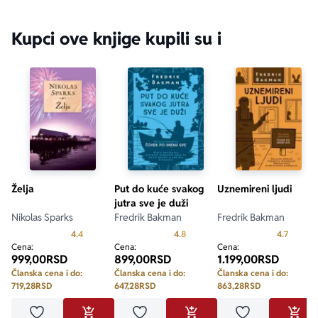
Kupci ove knjige kupili su i
Želja
Put do kuće svakog
Uznemireni ljudi
jutra sve je duži
Nikolas Sparks
Fredrik Bakman
Fredrik Bakman
Prosecna ocena je 4.4 od 5
Prosecna ocena je 4.8 od 5
Prosecn
4.4
4.8
4.7
Cena:
Cena:
Cena:
999,00
RSD
899,00
RSD
1.199,00
RSD
Članska cena i do:
Članska cena i do:
Članska cena i do:
719,28
RSD
647,28
RSD
863,28
RSD