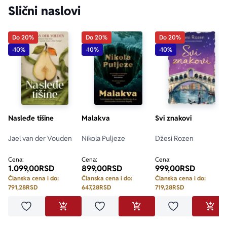
Slični naslovi
Do 20%
Do 20%
Do 20%
-10%
-10%
-10%
Nasleđe tišine
Malakva
Svi znakovi
Jael van der Vouden
Nikola Puljeze
Džesi Rozen
Cena:
Cena:
Cena:
1.099,00
RSD
899,00
RSD
999,00
RSD
Članska cena i do:
Članska cena i do:
Članska cena i do:
791,28
RSD
647,28
RSD
719,28
RSD
Dodaj u omiljene
Dodaj u omiljene
Dodaj u omilje
DODAJ U KORPU
DODAJ U KORPU
DODA