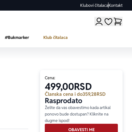
Klubovi čitalaca
Kontakt
Moji omiljeni a
#Bukmarker
Klub čitalaca
Cena:
499,00
RSD
Članska cena i do
359,28
RSD
Rasprodato
Želite da vas obavestimo kada artikal
ponovo bude dostupan? Kliknite na
dugme ispod!
OBAVESTI ME