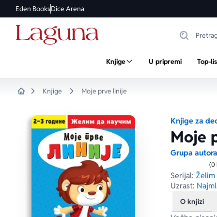
Eden Books
Dice Arena
Knjige
U pripremi
Top-li
Knjige
Moje prve linije
Home
Knjige za de
Moje p
Grupa autor
(0
Serijal:
Želim
Uzrast:
Najml
O knjizi