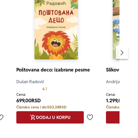
Pomeran
Poštovana deco: izabrane pesme
Slikovnica – Ki
Dušan Radović
Andrija Milošević
 5
Prosecna ocena je 4.7 od 5
4.7
5.0
Cena:
Cena:
699,00
RSD
1.299,00
RSD
Članska cena i do:
503,28
RSD
Članska cena i do:
DODAJ U KORPU
DODA
Dodaj u omiljene
Dodaj u omiljene