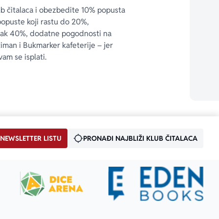
ub čitalaca i obezbedite 10% popusta 
popuste koji rastu do 20%, 
čak 40%, dodatne pogodnosti na 
timan i Bukmarker kafeterije – jer 
vam se isplati.
 NEWSLETTER LISTU
PRONAĐI NAJBLIŽI KLUB ČITALACA