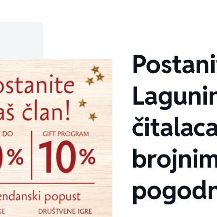
Postani
Laguni
čitalaca
brojni
pogodn