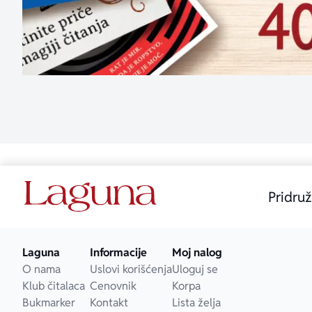
Pridruž
Laguna
Informacije
Moj nalog
O nama
Uslovi korišćenja
Uloguj se
Klub čitalaca
Cenovnik
Korpa
Bukmarker
Kontakt
Lista želja