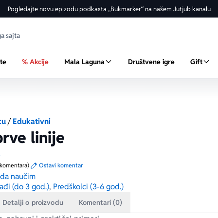
Pogledajte novu epizodu podkasta „Bukmarker“ na našem Jutjub kanalu
ste
% Akcije
Mala Laguna
Društvene igre
Gift
cu
/
Edukativni
rve linije
a
 komentara)
Ostavi komentar
 da naučim
ađi (do 3 god.)
,
Predškolci (3-6 god.)
Detalji o proizvodu
Komentari (0)