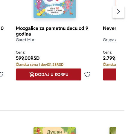
Pomeran
10
Mozgalice za pametnu decu od 9
Neverovatan s
godina
Garet Mur
Grupa autora
Cena:
Cena:
599,00
RSD
2.799,00
RSD
Članska cena i do:
431,28
RSD
Članska cena i do:
DODAJ U KORPU
DODA
Dodaj u omiljene
Dodaj u omiljene