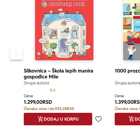
Pomeranje sadržaja slajdera u levo
Slikovnica – Škola lepih manira
1000 prozo
gospođice Mile
Grupa autora
Grupa autora
Prosecna ocena je 5.0 od 5
5.0
Cena:
Cena:
1.299,00
RSD
1.399,00
RS
Članska cena i do:
935,28
RSD
Članska cena i
DODAJ U KORPU
DO
Dodaj u omiljene