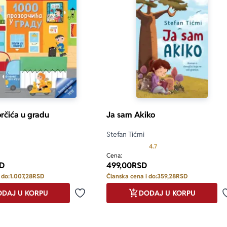
rčića u gradu
Ja sam Akiko
Stefan Tićmi
Prosecna ocena je 4.7 od
4.7
Cena:
D
499,00
RSD
 do:
1.007,28
RSD
Članska cena i do:
359,28
RSD
DAJ U KORPU
DODAJ U KORPU
Dodaj u omiljene