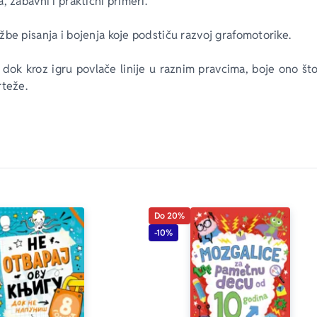
, zabavni i praktični primeri.
be pisanja i bojenja koje podstiču razvoj grafomotorike. 
dok kroz igru povlače linije u raznim pravcima, boje ono što 
rteže.
 primenjuju osnovna saznanja: veličine, oblike, boje
 
n da se dopune prva znanja.
Do 20%
-10%