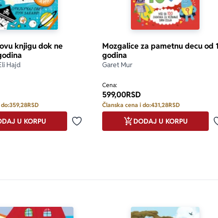
 ovu knjigu dok ne
Mozgalice za pametnu decu od 
godina
godina
Eli Hajd
Garet Mur
Cena:
599,00
RSD
 do:
359,28
RSD
Članska cena i do:
431,28
RSD
DAJ U KORPU
DODAJ U KORPU
Dodaj u omiljene