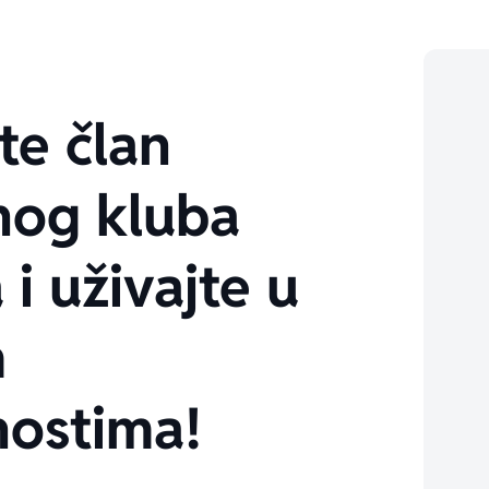
te član
nog kluba
 i uživajte u
m
ostima!