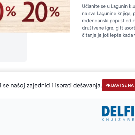
Učlanite se u Lagunin kl
na sve Lagunine knjige, 
rođendanski popust od 
društvene igre, gift asor
čitanje je još lepše kada 
i se našoj zajednici i isprati dešavanja.
PRIJAVI SE NA