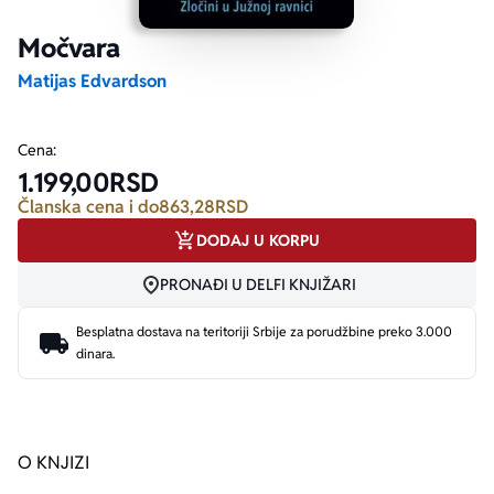
Močvara
Ekranizovane knjige
Poezija
Bojan Ljubenović
Peter Handke
Matijas Edvardson
Za poklon
Lični razvoj i popularna psihologija
Dejan Tiago-Stanković
Harlan Koben
Cena:
1.199,00
RSD
E-knjige
Biografija
Milica Jakovljević Mir-Jam
Elif Šafak
Članska cena i do
863,28
RSD
DODAJ U KORPU
Autori
PRONAĐI U DELFI KNJIŽARI
Besplatna dostava na teritoriji Srbije za porudžbine preko 3.000
dinara.
O KNJIZI