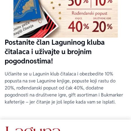
Postanite član Laguninog kluba
čitalaca i uživajte u brojnim
pogodnostima!
Učlanite se u Lagunin klub čitalaca i obezbedite 10%
popusta na sve Lagunine knjige, popuste koji rastu do
20%, rođendanski popust od čak 40%, dodatne
pogodnosti na društvene igre, gift asortiman i Bukmarker
kafeterije – jer čitanje je još lepše kada vam se isplati.