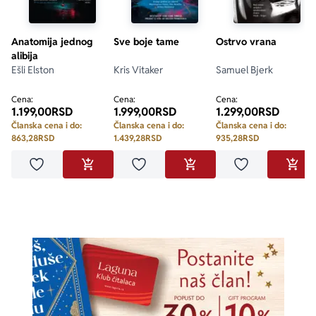
Anatomija jednog
Sve boje tame
Ostrvo vrana
alibija
Ešli Elston
Kris Vitaker
Samuel Bjerk
Cena:
Cena:
Cena:
1.199,00
RSD
1.999,00
RSD
1.299,00
RSD
Članska cena i do:
Članska cena i do:
Članska cena i do:
863,28
RSD
1.439,28
RSD
935,28
RSD
Dodaj u omiljene
Dodaj u omiljene
Dodaj u omilje
DODAJ U KORPU
DODAJ U KORPU
DODA