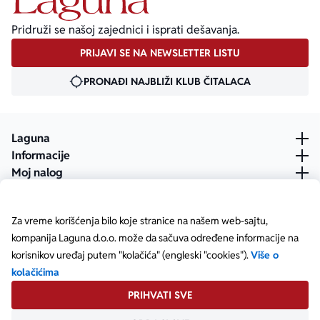
Pridruži se našoj zajednici i isprati dešavanja.
PRIJAVI SE NA NEWSLETTER LISTU
PRONAĐI NAJBLIŽI KLUB ČITALACA
Laguna
Informacije
Moj nalog
Za vreme korišćenja bilo koje stranice na našem web-sajtu,
kompanija Laguna d.o.o. može da sačuva određene informacije na
korisnikov uređaj putem "kolačića" (engleski "cookies").
Više o
kolačićima
PRIHVATI SVE