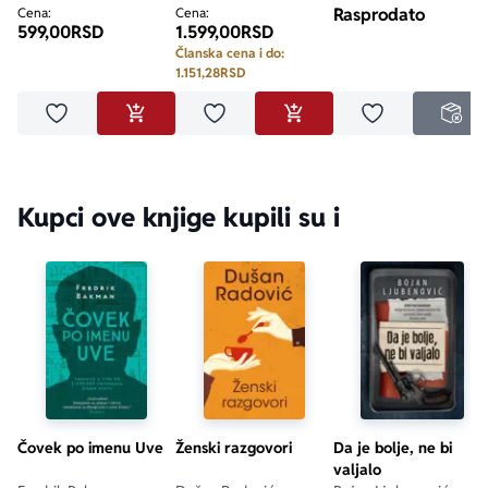
Rasprodato
Cena:
Cena:
599,00
RSD
1.599,00
RSD
Članska cena i do:
1.151,28
RSD
Dodaj u omiljene
Dodaj u omiljene
Dodaj u omilje
DODAJ U KORPU
DODAJ U KORPU
NED
Kupci ove knjige kupili su i
Čovek po imenu Uve
Ženski razgovori
Da je bolje, ne bi
valjalo