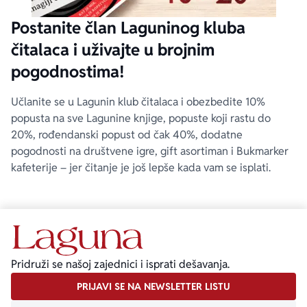
Postanite član Laguninog kluba
čitalaca i uživajte u brojnim
pogodnostima!
Učlanite se u Lagunin klub čitalaca i obezbedite 10%
popusta na sve Lagunine knjige, popuste koji rastu do
20%, rođendanski popust od čak 40%, dodatne
pogodnosti na društvene igre, gift asortiman i Bukmarker
kafeterije – jer čitanje je još lepše kada vam se isplati.
Pridruži se našoj zajednici i isprati dešavanja.
PRIJAVI SE NA NEWSLETTER LISTU