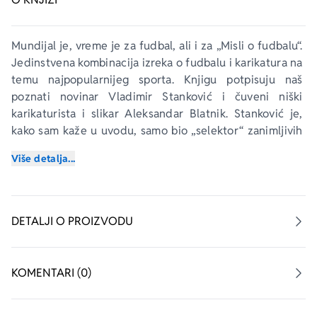
Mundijal je, vreme je za fudbal, ali i za „Misli o fudbalu“. 
Jedinstvena kombinacija izreka o fudbalu i karikatura na 
temu najpopularnijeg sporta. Knjigu potpisuju naš 
poznati novinar Vladimir Stanković i čuveni niški 
karikaturista i slikar Aleksandar Blatnik. Stanković je, 
kako sam kaže u uvodu, samo bio „selektor“ zanimljivih 
izjava o fudbalu koje su fudbaleri, treneri, novinari, 
Više detalja...
sudije, navijači izrekli u raznim prilikama. Knjiga sadrži 
oko 650 „fudbalskih sentenci“, podeljenih u više 
tematskih blokova. Ispod svake stoji ime autora, a 
najzastupljeniji su Bil Šenkli, Horhe Valdano, Karlos 
DETALJI O PROIZVODU
Bilardo, Erik Kantona, Vujadin Boškov, Maradona, Johan 
Krojf, Džordž Best, Džon Tošak, Aleks Ferguson...
KOMENTARI (0)
Izreke su jezgrovite, efektne, duhovite, poučne, 
ironične, filozofske, cinične, smešne, zabavne, 