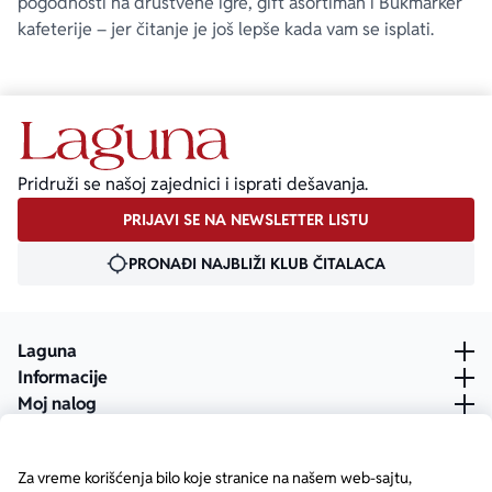
pogodnosti na društvene igre, gift asortiman i Bukmarker
kafeterije – jer čitanje je još lepše kada vam se isplati.
Pridruži se našoj zajednici i isprati dešavanja.
PRIJAVI SE NA NEWSLETTER LISTU
PRONAĐI NAJBLIŽI KLUB ČITALACA
Laguna
Informacije
Moj nalog
Za vreme korišćenja bilo koje stranice na našem web-sajtu,