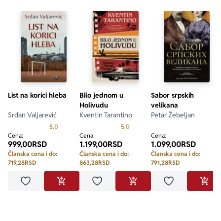
List na korici hleba
Bilo jednom u
Sabor srpskih
Holivudu
velikana
Srđan Valjarević
Kventin Tarantino
Petar Žebeljan
Prosecna ocena je 5.0 od 5
Prosecna ocena je 5.0 od 5
5.0
5.0
Cena:
Cena:
Cena:
999,00
RSD
1.199,00
RSD
1.099,00
RSD
Članska cena i do:
Članska cena i do:
Članska cena i do:
719,28
RSD
863,28
RSD
791,28
RSD
Dodaj u omiljene
Dodaj u omiljene
Dodaj u omilje
DODAJ U KORPU
DODAJ U KORPU
DODA