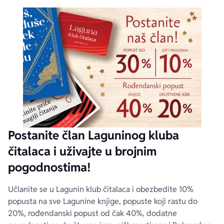
Postanite član Laguninog kluba
čitalaca i uživajte u brojnim
pogodnostima!
Učlanite se u Lagunin klub čitalaca i obezbedite 10%
popusta na sve Lagunine knjige, popuste koji rastu do
20%, rođendanski popust od čak 40%, dodatne