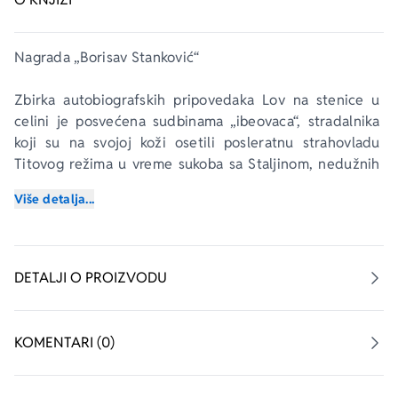
Nagrada „Borisav Stanković“
Zbirka autobiografskih pripovedaka 
Lov na stenice
 u 
celini je posvećena sudbinama „ibeovaca“, stradalnika 
koji su na svojoj koži osetili posleratnu strahovladu 
Titovog režima u vreme sukoba sa Staljinom, nedužnih 
žrtava visokih političkih igara i surovog partijskog 
Više detalja...
aparata, oličenog u zatvorskim batinašima i golootočkoj 
golgoti. Likovi i sudbine tih stradalnika, zajedno sa 
likovima njihovih krvnika, kao i apsurdne okolnosti pod 
kojima su hapšeni a decenijama posle odslužene kazne 
DETALJI O PROIZVODU
praćeni i proganjani, čine ovu zbirku jedinstvenim 
književnim svedočanstvom.
KOMENTARI (0)
„Naglašeno faktografsko kazivanje o Golom otoku, koje 
se često čini nestvarnijim od umetničke fikcije, nastavio 