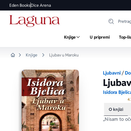
Eden Books
Dice Arena
Knjige
U pripremi
Top-li
Knjige
Ljubav u Maroku
Home
Ljubavni
/
Do
Ljuba
Isidora Bjelic
4.
O knjizi
„Nisam to oč