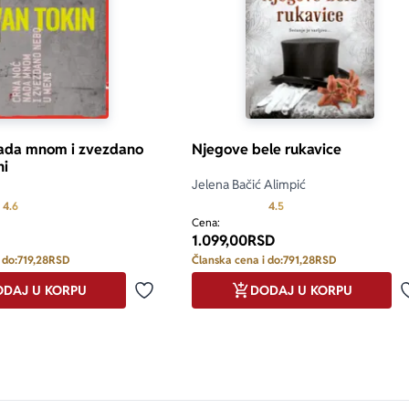
nada mnom i zvezdano
Njegove bele rukavice
ni
Jelena Bačić Alimpić
Prosecna ocena je 4.6 od 5
Prosecna ocena je 4.5 od
4.6
4.5
Cena:
1.099,00
RSD
 do:
719,28
RSD
Članska cena i do:
791,28
RSD
DAJ U KORPU
DODAJ U KORPU
Dodaj u omiljene