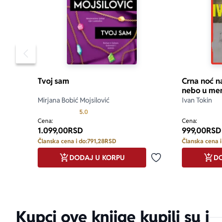
Pomeranje sadržaja slajdera u levo
Tvoj sam
Crna noć 
nebo u me
Mirjana Bobić Mojsilović
Ivan Tokin
Prosecna ocena je 5.0 od 5
5.0
Cena:
Cena:
1.099,00
RSD
999,00
RSD
Članska cena i do:
791,28
RSD
Članska cena i
DODAJ U KORPU
DO
Dodaj u omiljene
Kupci ove knjige kupili su i