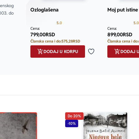
enskog 
Ozloglašena
Moj put istine
003. do 
Prosecna ocena je 5.0 od 5
5.0
5.0
Cena:
Cena:
799,00
RSD
899,00
RSD
Članska cena i do:
575,28
RSD
Članska cena i do:
DODAJ U KORPU
DODAJ 
Dodaj u omiljene
Do 20%
-10%