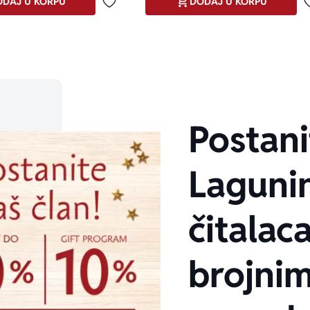
DAJ U KORPU
DODAJ U KORPU
Dodaj u omiljene
Postani
Laguni
čitalaca
brojni