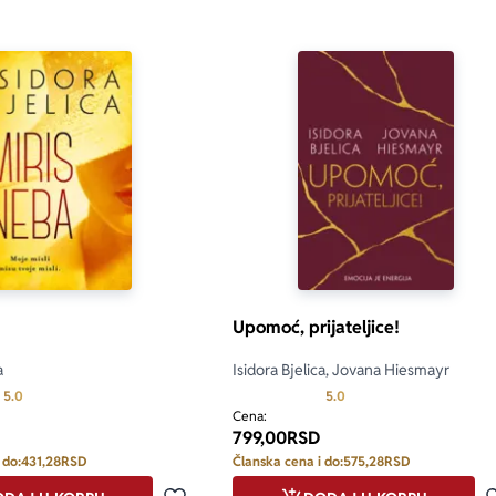
Upomoć, prijateljice!
a
Isidora Bjelica, Jovana Hiesmayr
Prosecna ocena je 5.0 od 5
Prosecna ocena je 5.0 o
5.0
5.0
Cena:
799,00
RSD
 do:
431,28
RSD
Članska cena i do:
575,28
RSD