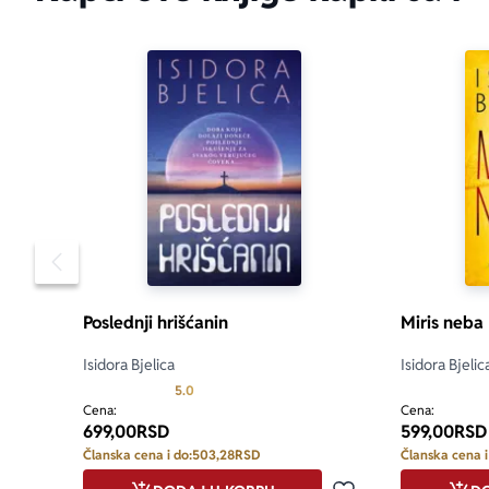
Pomeranje sadržaja slajdera u levo
Poslednji hrišćanin
Miris neba
Isidora Bjelica
Isidora Bjelic
Prosecna ocena je 5.0 od 5
5.0
Cena:
Cena:
699,00
RSD
599,00
RSD
Članska cena i do:
503,28
RSD
Članska cena i