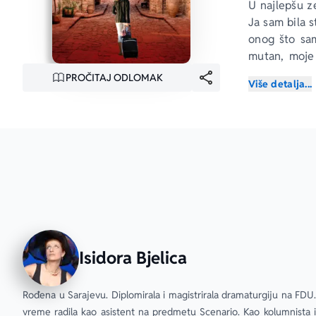
U najlepšu ze
Ja sam bila s
onog što sam
mutan, moje 
toplom, prov
PROČITAJ ODLOMAK
Više detalja...
sam bila m
kontrolisala.
Maroko samo 
ispalo drugači
Isidora Bjelica
Rođena u Sarajevu. Diplomirala i magistrirala dramaturgiju na FDU.
vreme radila kao asistent na predmetu Scenario. Kao kolumnista i f