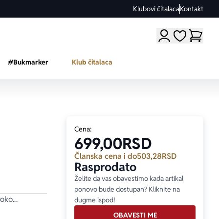
Klubovi čitalaca
Kontakt
Moji omiljeni a
#Bukmarker
Klub čitalaca
Cena:
699,00
RSD
Članska cena i do
503,28
RSD
Rasprodato
Želite da vas obavestimo kada artikal
ponovo bude dostupan? Kliknite na
ko...
dugme ispod!
OBAVESTI ME