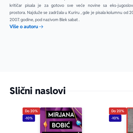
kritičar pisala je za gotovo sve veće novine sa eks-jugoslov
prostora. Najduže se zadržala u Kuriru , gde je pisala kolumnu od 2
2007. godine, pod nazivom Blek sabat .
Više o autoru
Slični naslovi
Do 20%
Do 20%
-10%
-10%