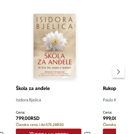
Pomeran
Škola za anđele
Rukopis otkriv
Isidora Bjelica
Paulo Koeljo
d 5
4.8
Cena:
Cena:
799,00
RSD
999,00
RSD
Članska cena i do:
575,28
RSD
Članska cena i do: