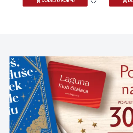
DODAJ U KORPU
DO
Dodaj u omiljene