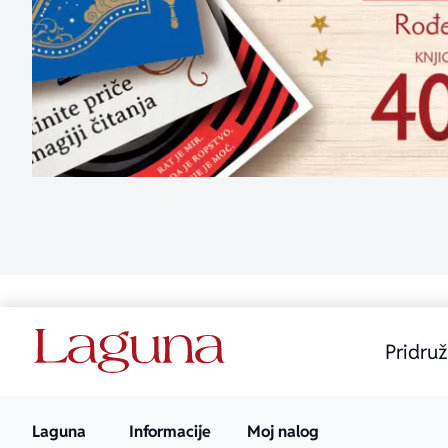
Pridruž
Laguna
Informacije
Moj nalog