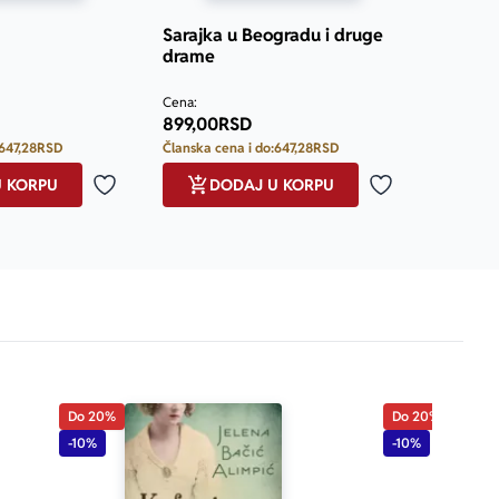
Sarajka u Beogradu i druge
drame
Prosecna ocena je 5.0 od 5
Cena:
899,00
RSD
647,28
RSD
Članska cena i do:
647,28
RSD
U KORPU
DODAJ U KORPU
Dodaj u omiljene
Dodaj u omilje
Do 20%
Do 20%
-10%
-10%