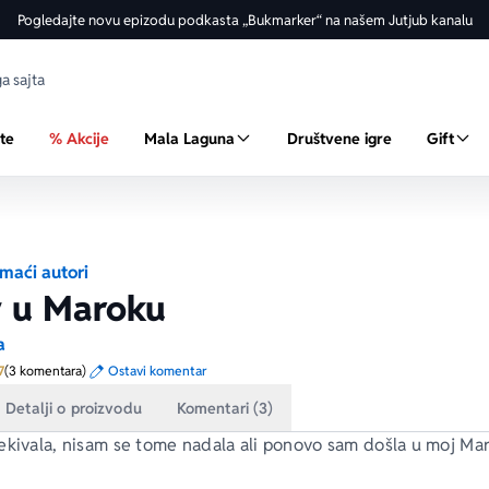
Pogledajte novu epizodu podkasta „Bukmarker“ na našem Jutjub kanalu
ste
% Akcije
Mala Laguna
Društvene igre
Gift
maći autori
v u Maroku
a
Prosecna ocena je 4.7 od 5
7
(3 komentara)
Ostavi komentar
Detalji o proizvodu
Komentari (3)
ekivala, nisam se tome nadala ali ponovo sam došla u moj Maro