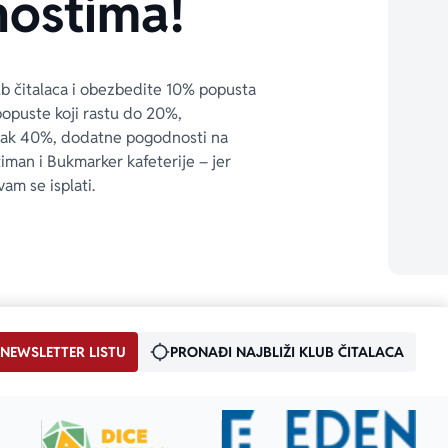
ostima!
ub čitalaca i obezbedite 10% popusta 
popuste koji rastu do 20%, 
čak 40%, dodatne pogodnosti na 
timan i Bukmarker kafeterije – jer 
vam se isplati.
 NEWSLETTER LISTU
PRONAĐI NAJBLIŽI KLUB ČITALACA