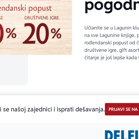
pogodn
Učlanite se u Lagunin kl
na sve Lagunine knjige, 
rođendanski popust od 
društvene igre, gift asor
čitanje je još lepše kada 
i se našoj zajednici i isprati dešavanja.
PRIJAVI SE NA