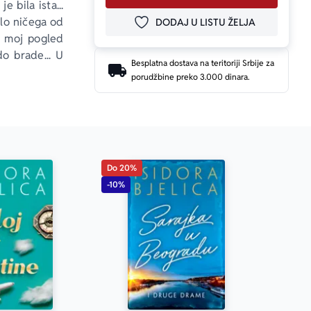
 bila ista... 
ilo ničega od 
DODAJ U LISTU ŽELJA
DODAJ U OMILJENE
, moj pogled 
o brade... U 
Besplatna dostava na teritoriji Srbije za
anku... Tada 
porudžbine preko 3.000 dinara.
koje nisam 
ntano a da je 
 onda je sve 
Do 20%
-10%