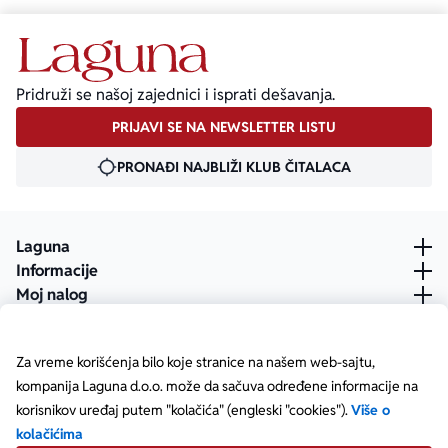
Pridruži se našoj zajednici i isprati dešavanja.
PRIJAVI SE NA NEWSLETTER LISTU
PRONAĐI NAJBLIŽI KLUB ČITALACA
Laguna
Informacije
Moj nalog
Za vreme korišćenja bilo koje stranice na našem web-sajtu,
kompanija Laguna d.o.o. može da sačuva određene informacije na
korisnikov uređaj putem "kolačića" (engleski "cookies").
Više o
kolačićima