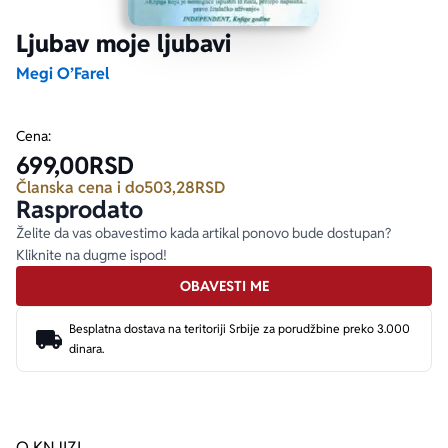
Ljubav moje ljubavi
Ekranizovane knjige
Poezija
Bojan Ljubenović
Peter Handke
Megi O’Farel
Za poklon
Lični razvoj i popularna psihologija
Dejan Tiago-Stanković
Harlan Koben
Cena:
699,00
RSD
E-knjige
Biografija
Milica Jakovljević Mir-Jam
Elif Šafak
Članska cena i do
503,28
RSD
Rasprodato
Autori
Želite da vas obavestimo kada artikal ponovo bude dostupan?
Kliknite na dugme ispod!
OBAVESTI ME
Besplatna dostava na teritoriji Srbije za porudžbine preko 3.000
dinara.
O KNJIZI