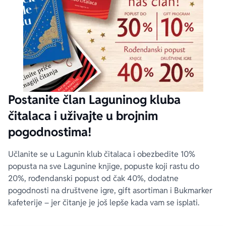
Postanite član Laguninog kluba
čitalaca i uživajte u brojnim
pogodnostima!
Učlanite se u Lagunin klub čitalaca i obezbedite 10%
popusta na sve Lagunine knjige, popuste koji rastu do
20%, rođendanski popust od čak 40%, dodatne
pogodnosti na društvene igre, gift asortiman i Bukmarker
kafeterije – jer čitanje je još lepše kada vam se isplati.