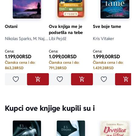
Ostani
Ova knjiga me je
Sve boje tame
podsetila na tebe
Nikolas Sparks, M. Najt
Libi Pejdž
Kris Vitaker
Šjamalan
Cena:
Cena:
Cena:
1.199,00
RSD
1.099,00
RSD
1.999,00
RSD
Članska cena i do:
Članska cena i do:
Članska cena i do:
863,28
RSD
791,28
RSD
1.439,28
RSD
Dodaj u omiljene
Dodaj u omiljene
Dodaj u omilje
DODAJ U KORPU
DODAJ U KORPU
DODA
Kupci ove knjige kupili su i