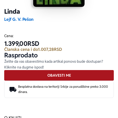
Linda
Ekranizovane knjige
Poezija
Bojan Ljubenović
Peter Handke
Lejf G. V. Pešon
Za poklon
Lični razvoj i popularna psihologija
Dejan Tiago-Stanković
Harlan Koben
Cena:
1.399,00
RSD
E-knjige
Biografija
Milica Jakovljević Mir-Jam
Elif Šafak
Članska cena i do
1.007,28
RSD
Rasprodato
Autori
Želite da vas obavestimo kada artikal ponovo bude dostupan?
Kliknite na dugme ispod!
OBAVESTI ME
Besplatna dostava na teritoriji Srbije za porudžbine preko 3.000
dinara.
O KNJIZI