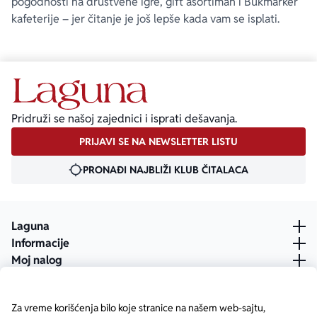
pogodnosti na društvene igre, gift asortiman i Bukmarker
kafeterije – jer čitanje je još lepše kada vam se isplati.
Pridruži se našoj zajednici i isprati dešavanja.
PRIJAVI SE NA NEWSLETTER LISTU
PRONAĐI NAJBLIŽI KLUB ČITALACA
Laguna
Informacije
Moj nalog
Za vreme korišćenja bilo koje stranice na našem web-sajtu,