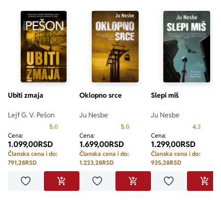
Ubiti zmaja
Oklopno srce
Slepi miš
Lejf G. V. Pešon
Ju Nesbe
Ju Nesbe
Prosecna ocena je 5.0 od 5
Prosecna ocena je 5.0 od 5
Prosecn
5.0
5.0
4.3
Cena:
Cena:
Cena:
1.099,00
RSD
1.699,00
RSD
1.299,00
RSD
Članska cena i do:
Članska cena i do:
Članska cena i do:
791,28
RSD
1.223,28
RSD
935,28
RSD
Dodaj u omiljene
Dodaj u omiljene
Dodaj u omilje
DODAJ U KORPU
DODAJ U KORPU
DODA