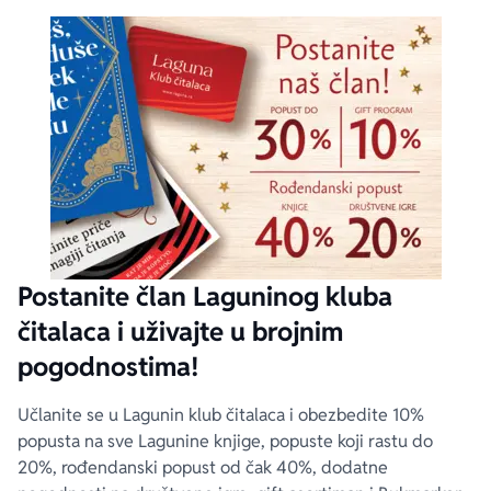
Postanite član Laguninog kluba
čitalaca i uživajte u brojnim
pogodnostima!
Učlanite se u Lagunin klub čitalaca i obezbedite 10%
popusta na sve Lagunine knjige, popuste koji rastu do
20%, rođendanski popust od čak 40%, dodatne