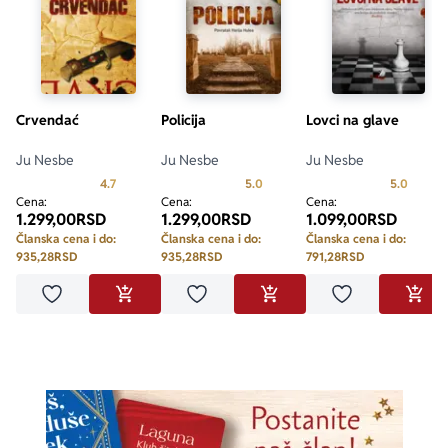
Crvendać
Policija
Lovci na glave
Ju Nesbe
Ju Nesbe
Ju Nesbe
Prosecna ocena je 4.7 od 5
Prosecna ocena je 5.0 od 5
Prosecn
4.7
5.0
5.0
Cena:
Cena:
Cena:
1.299,00
RSD
1.299,00
RSD
1.099,00
RSD
Članska cena i do:
Članska cena i do:
Članska cena i do:
935,28
RSD
935,28
RSD
791,28
RSD
Dodaj u omiljene
Dodaj u omiljene
Dodaj u omilje
DODAJ U KORPU
DODAJ U KORPU
DODA