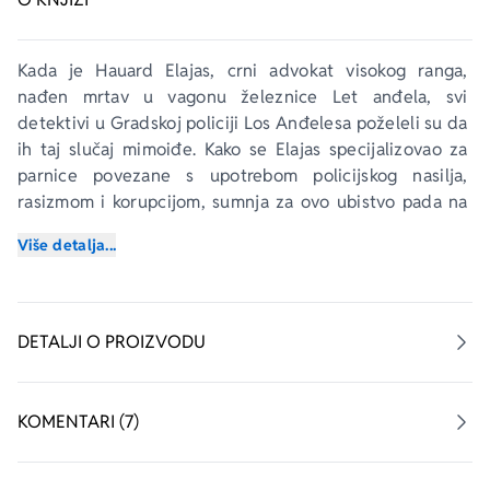
Kada je Hauard Elajas, crni advokat visokog ranga, 
nađen mrtav u vagonu železnice 
Let anđela
, svi 
detektivi u Gradskoj policiji Los Anđelesa poželeli su da 
ih taj slučaj mimoiđe. Kako se Elajas specijalizovao za 
parnice povezane s upotrebom policijskog nasilja, 
rasizmom i korupcijom, sumnja za ovo ubistvo pada na 
sve losanđeleske policajce bez izuzetka. Za istragu je 
Više detalja...
zadužen detektiv Hari Boš. Elajasovo ubistvo odigralo 
se uoči početka veoma važnog suđenja: kao zastupnik 
crnca Majkla Harisa, Elajas vodi građansku parnicu 
protiv Policije Los Anđelesa zbog primene nasilja u 
DETALJI O PROIZVODU
istrazi tokom koje je njegov klijent pretrpeo oštećenje 
sluha. Haris je oslobođen optužbe za silovanje i ubistvo 
dvanaestogodišnje bele devojčice, ali ga mnogi, 
KOMENTARI (7)
uključujući detektiva Boša, svejedno smatraju krivim. 
Elajas je objavio da će suđenje imati dvostruki cilj: da 