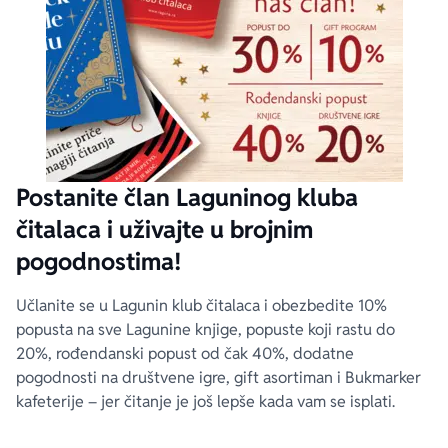
Postanite član Laguninog kluba
čitalaca i uživajte u brojnim
pogodnostima!
Učlanite se u Lagunin klub čitalaca i obezbedite 10%
popusta na sve Lagunine knjige, popuste koji rastu do
20%, rođendanski popust od čak 40%, dodatne
pogodnosti na društvene igre, gift asortiman i Bukmarker
kafeterije – jer čitanje je još lepše kada vam se isplati.