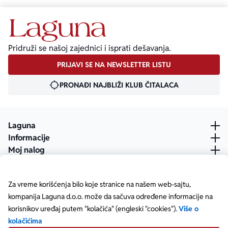
Pridruži se našoj zajednici i isprati dešavanja.
PRIJAVI SE NA NEWSLETTER LISTU
PRONAĐI NAJBLIŽI KLUB ČITALACA
Laguna
Informacije
Moj nalog
Za vreme korišćenja bilo koje stranice na našem web-sajtu,
kompanija Laguna d.o.o. može da sačuva određene informacije na
korisnikov uređaj putem "kolačića" (engleski "cookies").
Više o
kolačićima