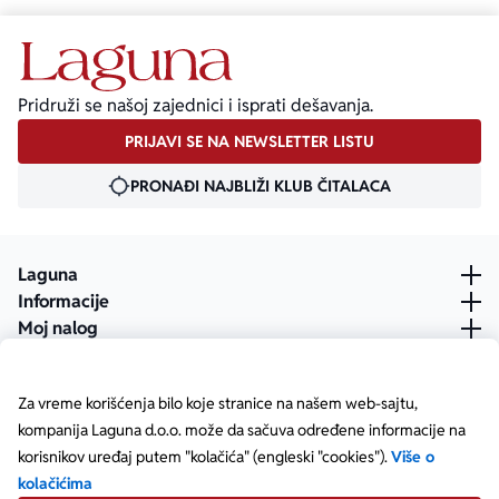
Pridruži se našoj zajednici i isprati dešavanja.
PRIJAVI SE NA NEWSLETTER LISTU
PRONAĐI NAJBLIŽI KLUB ČITALACA
Laguna
Informacije
Moj nalog
Za vreme korišćenja bilo koje stranice na našem web-sajtu,
kompanija Laguna d.o.o. može da sačuva određene informacije na
korisnikov uređaj putem "kolačića" (engleski "cookies").
Više o
kolačićima