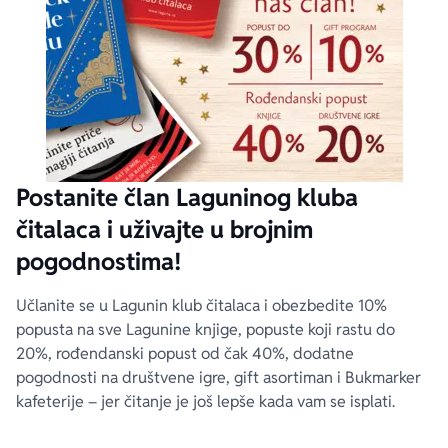
Postanite član Laguninog kluba
čitalaca i uživajte u brojnim
pogodnostima!
Učlanite se u Lagunin klub čitalaca i obezbedite 10%
popusta na sve Lagunine knjige, popuste koji rastu do
20%, rođendanski popust od čak 40%, dodatne
pogodnosti na društvene igre, gift asortiman i Bukmarker
kafeterije – jer čitanje je još lepše kada vam se isplati.