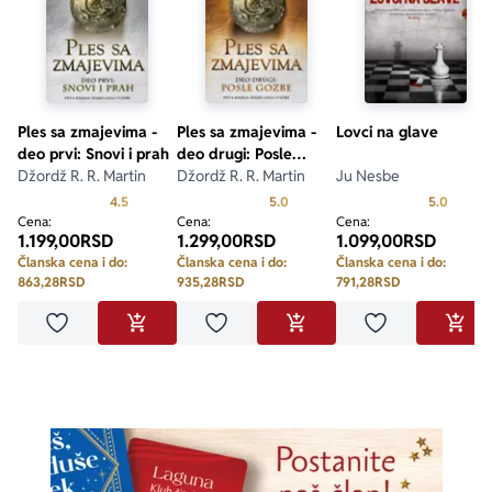
Ples sa zmajevima -
Ples sa zmajevima -
Lovci na glave
deo prvi: Snovi i prah
deo drugi: Posle
Džordž R. R. Martin
gozbe
Džordž R. R. Martin
Ju Nesbe
Prosecna ocena je 4.5 od 5
Prosecna ocena je 5.0 od 5
Prosecn
4.5
5.0
5.0
Cena:
Cena:
Cena:
1.199,00
RSD
1.299,00
RSD
1.099,00
RSD
Članska cena i do:
Članska cena i do:
Članska cena i do:
863,28
RSD
935,28
RSD
791,28
RSD
Dodaj u omiljene
Dodaj u omiljene
Dodaj u omilje
DODAJ U KORPU
DODAJ U KORPU
DODA